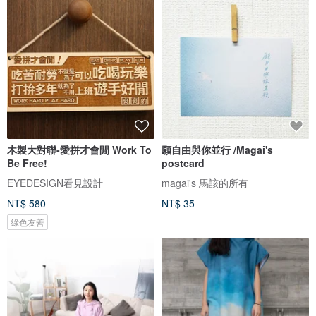
木製大對聯-愛拼才會閒 Work To
願自由與你並行 /Magai's
Be Free!
postcard
EYEDESIGN看見設計
magai's 馬該的所有
NT$ 580
NT$ 35
綠色友善