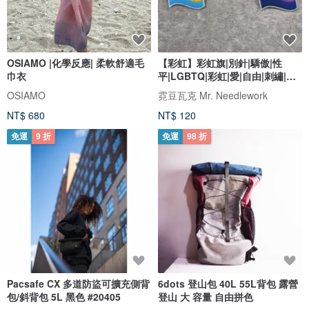
OSIAMO |化學反應| 柔軟舒適毛
【彩虹】彩虹旗|別針|驕傲|性
巾衣
平|LGBTQ|彩虹|愛|自由|刺繡|胸
針
OSIAMO
霓豆瓦克 Mr. Needlework
NT$ 680
NT$ 120
免運
9 折
免運
98 折
Pacsafe CX 多道防盜可擴充側背
6dots 登山包 40L 55L背包 露營
包/斜背包 5L 黑色 #20405
登山 大 容量 自由拼色