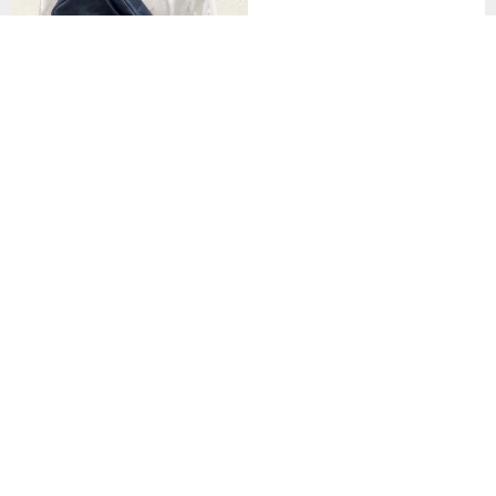
Sora 兩用斜背包 S-經典駝
Amberg square body bag 長方
型隨身腰包
NT$ 8,000
NT$ 2,980
33 人已收藏
Sora 兩用斜背包 S-淺褐
NT$ 8,000
補貨到 廣富號帆布包/禮品/嬉趣