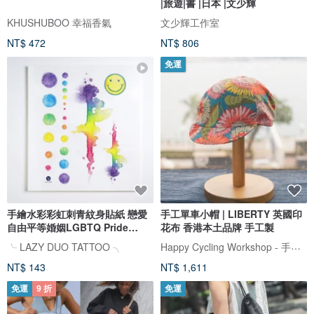
|旅遊|書 |日本 |文少輝
KHUSHUBOO 幸福香氣
文少輝工作室
NT$ 472
NT$ 806
免運
手繪水彩彩虹刺青紋身貼紙 戀愛
手工單車小帽 | LIBERTY 英國印
自由平等婚姻LGBTQ Pride
花布 香港本土品牌 手工製
Rainbow
Happy Cycling Workshop - 手工單車小帽
╰ LAZY DUO TATTOO ╮
NT$ 143
NT$ 1,611
免運
9 折
免運