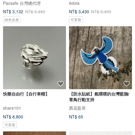
Pacsafe 台灣總代理
6dots
NT$ 3,132
NT$ 3,480
NT$ 3,430
NT$ 3,499
綠色友善
可客製
快樂自由行【自行車帽】
【防水貼紙】氣噗噗的台灣藍鵲/
青鳥行動支持
share101
茜花藍草
NT$ 8,800
NT$ 65
可客製