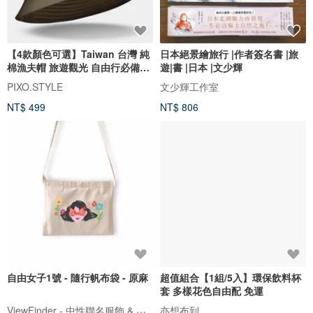
【4款顏色可選】Taiwan 台灣 純
日本絕景繪旅行 |作者簽名書 |旅
棉漁夫帽 旅遊觀光 自由行必備
遊|書 |日本 |文少輝
152
PIXO.STYLE
文少輝工作室
NT$ 499
NT$ 806
自由女子1號 - 隨行帆布袋 - 原麻
超值組合【1組/5入】環保飲料杯
套 多樣花色自由配 免運
ViewFinder - 中性聯名服飾 & 圖像授權周邊
亦想布到