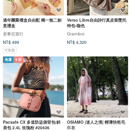
過年團聚禮盒自由配 獨一無二創
Verso Libre自由詩行真皮垂墜托
意禮盒
特包-咖色
老事百貨行
Gram&co
NT$ 499
NT$ 4,320
可客製
免運
9 折
Pacsafe CX 多道防盜側背包/斜
OSIAMO |迷人之境| 輕薄快乾毛
肩包 2.4L 玫瑰粉 #20436
巾衣