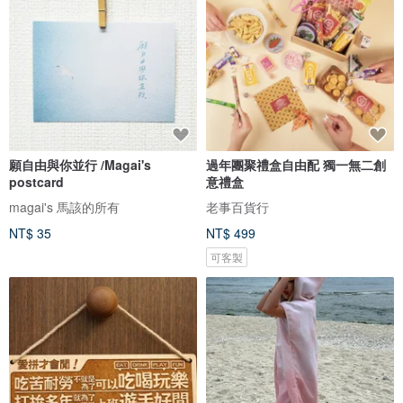
願自由與你並行 /Magai's
過年團聚禮盒自由配 獨一無二創
postcard
意禮盒
magai's 馬該的所有
老事百貨行
NT$ 35
NT$ 499
可客製