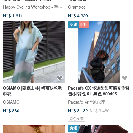
Happy Cycling Workshop - 手工單車小帽
Gram&co
NT$ 1,611
NT$ 4,320
免運
9 折
OSIAMO |隱森山林| 輕薄快乾毛
Pacsafe CX 多道防盜可擴充側背
巾衣
包/斜背包 5L 黑色 #20405
OSIAMO
Pacsafe 台灣總代理
NT$ 830
NT$ 3,132
NT$ 3,480
綠色友善
免運