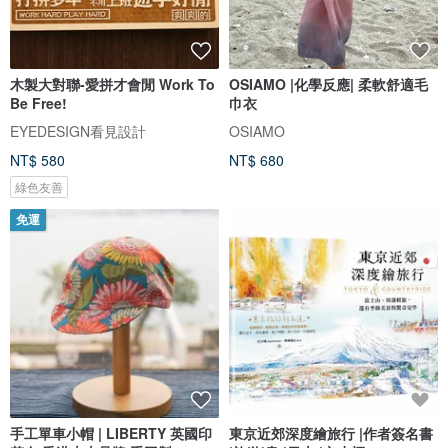
木製大對聯-愛拼才會閒 Work To
OSIAMO |化學反應| 柔軟舒適毛
Be Free!
巾衣
EYEDESIGN看見設計
OSIAMO
NT$ 580
NT$ 680
綠色友善
免運
手工單車小帽 | LIBERTY 英國印
東京近郊深度繪旅行 |作者簽名書