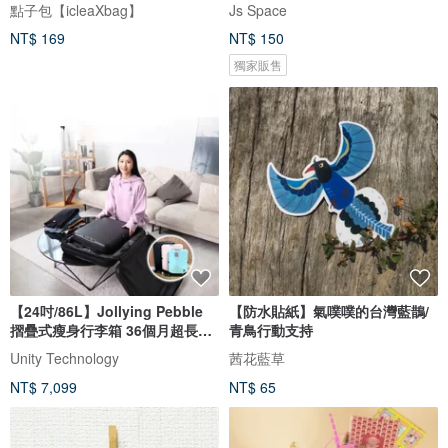
式/DG127
點子包【icleaXbag】
Js Space
NT$ 169
NT$ 150
獨家販售
【24吋/86L】Jollying Pebble
【防水貼紙】氣噗噗的台灣藍鵲/
摺疊式瘦身行李箱 36個月超長保
青鳥行動支持
養
Unity Technology
茜花藍草
NT$ 7,099
NT$ 65