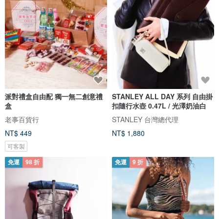
派對禮盒自由配 獨一無二創意禮
STANLEY ALL DAY 系列 自由掛
盒
扣隨行水壺 0.47L / 光澤奶油白
老事百貨行
STANLEY 台灣總代理
NT$ 449
NT$ 1,880
可客製
免運
98 折
免運
9 折