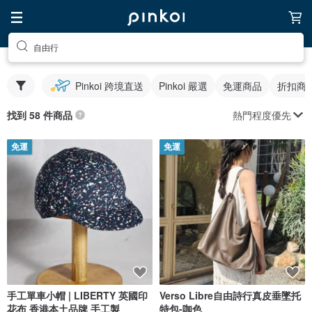
自由行
Pinkoi 跨境直送
Pinkoi 嚴選
免運商品
折扣商
熱門程度優先
找到 58 件商品
免運
免運
手工單車小帽 | LIBERTY 英國印
Verso Libre自由詩行真皮垂墜托
花布 香港本土品牌 手工製
特包-咖色