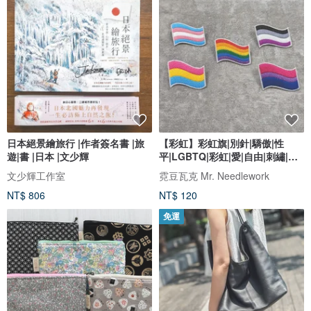
日本絕景繪旅行 |作者簽名書 |旅
【彩虹】彩虹旗|別針|驕傲|性
遊|書 |日本 |文少輝
平|LGBTQ|彩虹|愛|自由|刺繡|胸
針
文少輝工作室
霓豆瓦克 Mr. Needlework
NT$ 806
NT$ 120
免運