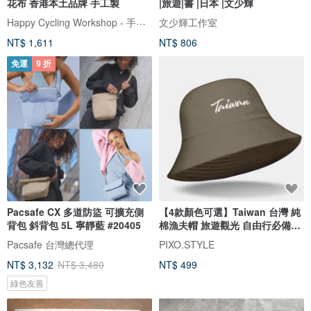
花布 香港本土品牌 手工製
|旅遊|書 |日本 |文少輝
Happy Cycling Workshop - 手工單車小帽
文少輝工作室
NT$ 1,611
NT$ 806
免運
9 折
Pacsafe CX 多道防盜 可擴充側
【4款顏色可選】Taiwan 台灣 純
背包 斜背包 5L 寧靜藍 #20405
棉漁夫帽 旅遊觀光 自由行必備
152
Pacsafe 台灣總代理
PIXO.STYLE
NT$ 3,132
NT$ 3,480
NT$ 499
綠色友善