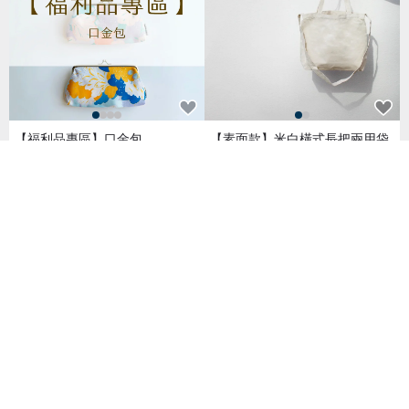
【福利品專區】口金包
【素面款】米白橫式長把兩用袋
_台灣製帆布包
NT$ 150
NT$ 390
已獲得 29 個五星評價
已獲得 59 個五星評價
夏日海灘【繽紛趣】愛麗絲側肩