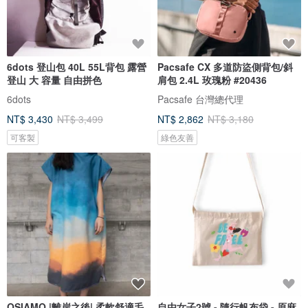
6dots 登山包 40L 55L背包 露營
Pacsafe CX 多道防盜側背包/斜
登山 大 容量 自由拼色
肩包 2.4L 玫瑰粉 #20436
6dots
Pacsafe 台灣總代理
NT$ 3,430
NT$ 3,499
NT$ 2,862
NT$ 3,180
可客製
綠色友善
OSIAMO |離岸之後| 柔軟舒適毛
自由女子2號 - 隨行帆布袋 - 原麻