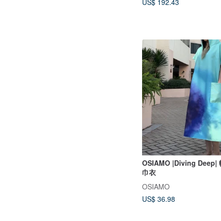
US$ 192.43
OSIAMO |Diving Dee
巾衣
OSIAMO
US$ 36.98