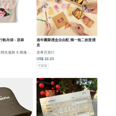
行帆布袋 - 原麻
過年團聚禮盒自由配 獨一無二創意禮
盒
ViewFinder - 中性聯名服飾 & 圖像授權周邊
老事百貨行
US$ 22.23
可客製