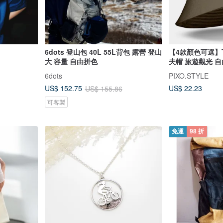
6dots 登山包 40L 55L背包 露營 登山
【4款顏色可選】T
大 容量 自由拼色
夫帽 旅遊觀光 自
6dots
PIXO.STYLE
US$ 22.23
US$ 152.75
US$ 155.86
可客製
免運
98 折