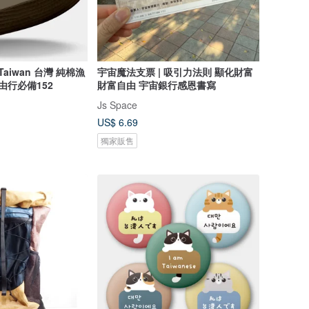
aiwan 台灣 純棉漁
宇宙魔法支票 | 吸引力法則 顯化財富
由行必備152
財富自由 宇宙銀行感恩書寫
Js Space
US$ 6.69
獨家販售