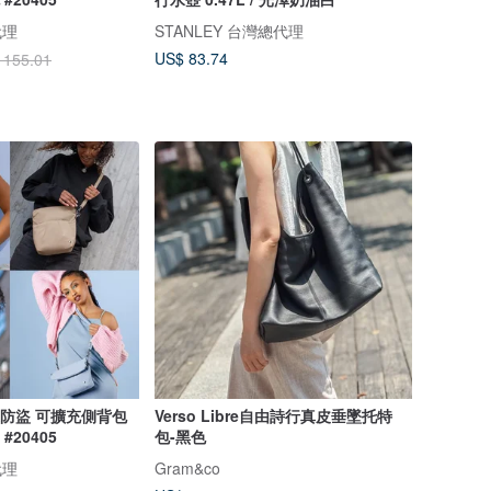
代理
STANLEY 台灣總代理
US$ 83.74
 155.01
 多道防盜 可擴充側背包
Verso Libre自由詩行真皮垂墜托特
#20405
包-黑色
代理
Gram&co