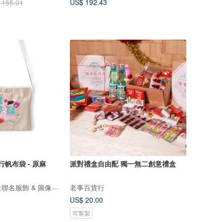
US$ 192.43
 155.01
行帆布袋 - 原麻
派對禮盒自由配 獨一無二創意禮盒
ViewFinder - 中性聯名服飾 & 圖像授權周邊
老事百貨行
US$ 20.00
可客製