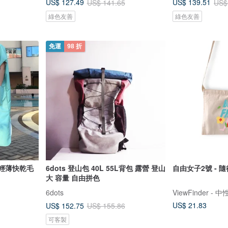
US$ 127.49
US$ 139.51
US$ 141.65
US$
綠色友善
綠色友善
免運
98 折
p| 輕薄快乾毛
6dots 登山包 40L 55L背包 露營 登山
自由女子2號 - 隨
大 容量 自由拼色
6dots
US$ 21.83
US$ 152.75
US$ 155.86
可客製