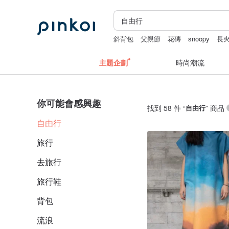
斜背包
父親節
花磚
snoopy
長
主題企劃
時尚潮流
你可能會感興趣
找到 58 件 “
自由行
” 商品
自由行
旅行
去旅行
旅行鞋
背包
流浪