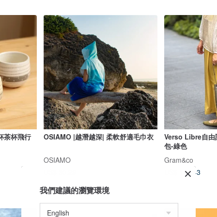
杯茶杯飛行
OSIAMO |越潛越深| 柔軟舒適毛巾衣
Verso Libr
包-綠色
OSIAMO
Gram&co
US$ 30.29
US$ 192.43
我們建議的瀏覽環境