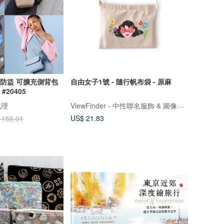
 多道防盜 可擴充側背包
自由女子1號 - 隨行帆布袋 - 原麻
#20405
ViewFinder - 中性聯名服飾 & 圖像授權周邊
代理
US$ 21.83
 155.01