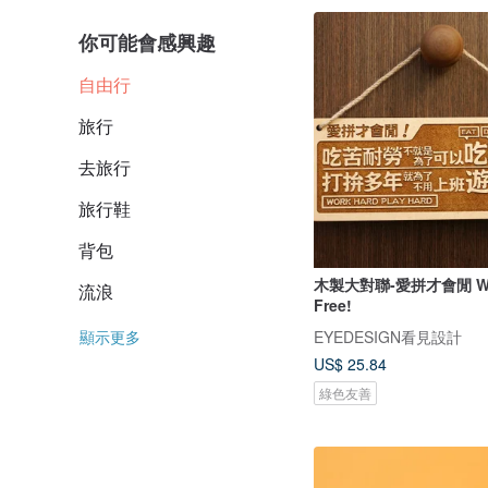
你可能會感興趣
自由行
旅行
去旅行
旅行鞋
背包
木製大對聯-愛拼才會閒 Wor
流浪
Free!
EYEDESIGN看見設計
顯示更多
US$ 25.84
綠色友善