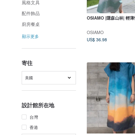
風格文具
配件飾品
OSIAMO |隱森山林| 
廚房餐桌
OSIAMO
顯示更多
US$ 36.98
寄往
美國
設計館所在地
台灣
香港