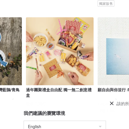
獨家販售
灣藍鵲/青鳥
過年團聚禮盒自由配 獨一無二創意禮
願自由與你並行 /Mag
盒
老事百貨行
magai's 馬該的
US$ 22.23
US$ 1.56
我們建議的瀏覽環境
可客製