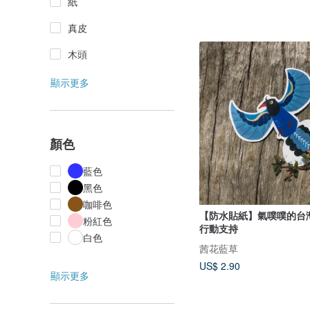
紙
真皮
木頭
顯示更多
顏色
藍色
黑色
咖啡色
【防水貼紙】氣噗噗的台
粉紅色
行動支持
白色
茜花藍草
US$ 2.90
顯示更多