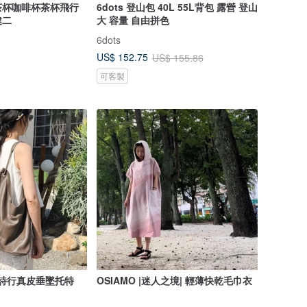
茶杯咖啡杯茶杯飛行
6dots 登山包 40L 55L背包 露營 登山
健二
大 容量 自由拼色
6dots
US$ 152.75
US$ 155.86
可客製
e自由詩行真皮垂墜托特
OSIAMO |迷人之境| 輕薄快乾毛巾衣