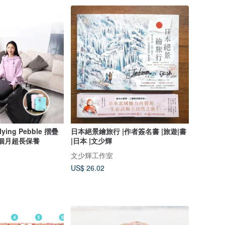
ying Pebble 摺疊
日本絕景繪旅行 |作者簽名書 |旅遊|書
6個月超長保養
|日本 |文少輝
文少輝工作室
US$ 26.02