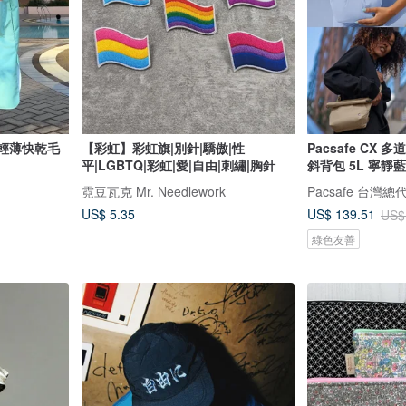
p| 輕薄快乾毛
【彩虹】彩虹旗|別針|驕傲|性
Pacsafe CX
平|LGBTQ|彩虹|愛|自由|刺繡|胸針
斜背包 5L 寧靜藍 
霓豆瓦克 Mr. Needlework
Pacsafe 台灣總
US$ 5.35
US$ 139.51
US$
綠色友善