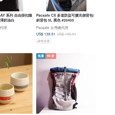
 DAY 系列 自由掛扣隨
Pacsafe CX 多道防盜可擴充側背包/
 光澤奶油白
斜背包 5L 黑色 #20405
總代理
Pacsafe 台灣總代理
US$ 139.51
US$ 155.01
綠色友善
免運
98 折