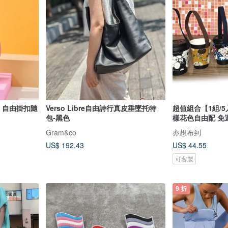
系列 自由掛扣隨
Verso Libre自由詩行真皮垂墜托特
超值組合【1組/
包-黑色
樣花色自由配 免
Gram&co
亦想布到
US$ 192.43
US$ 44.55
可客製
9 折