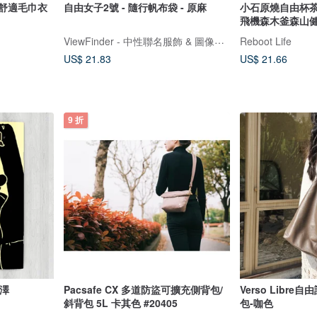
柔軟舒適毛巾衣
自由女子2號 - 隨行帆布袋 - 原麻
小石原燒自由杯
飛機森木釜森山
ViewFinder - 中性聯名服飾 & 圖像授權周邊
Reboot Life
US$ 21.83
US$ 21.66
9 折
北澤
Pacsafe CX 多道防盜可擴充側背包/
Verso Libr
斜背包 5L 卡其色 #20405
包-咖色