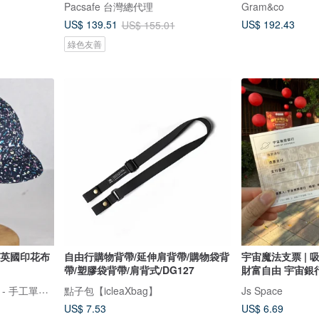
Pacsafe 台灣總代理
Gram&co
US$ 192.43
US$ 139.51
US$ 155.01
綠色友善
Y 英國印花布
自由行購物背帶/延伸肩背帶/購物袋背
宇宙魔法支票 | 
帶/塑膠袋背帶/肩背式/DG127
財富自由 宇宙銀
Happy Cycling Workshop - 手工單車小帽
點子包【icleaXbag】
Js Space
US$ 7.53
US$ 6.69