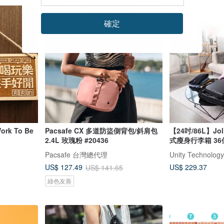
9 折
確定
k To Be
Pacsafe CX 多道防盜側背包/斜肩包
【24吋/86L】Joll
2.4L 玫瑰粉 #20436
式瘦身行李箱 3
Pacsafe 台灣總代理
Unity Technology
US$ 229.37
US$ 127.49
US$ 141.65
綠色友善