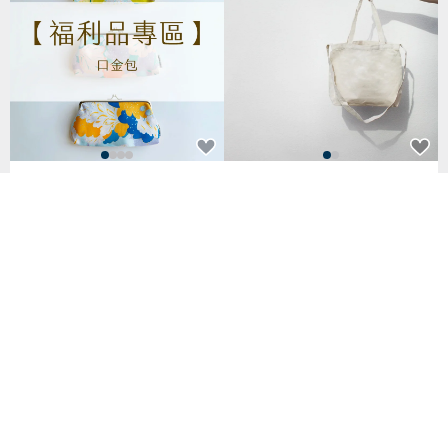
【福利品專區】口金包
【素面款】米白橫式長把兩用袋
_台灣製帆布包
NT$ 150
NT$ 390
已獲得 29 個五星評價
已獲得 59 個五星評價