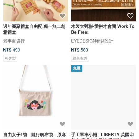
過年團聚禮盒自由配 獨一無二創
木製大對聯-愛拼才會閒 Work To
意禮盒
Be Free!
老事百貨行
EYEDESIGN看見設計
NT$ 499
NT$ 580
可客製
綠色友善
免運
自由女子1號 - 隨行帆布袋 - 原麻
手工單車小帽 | LIBERTY 英國印