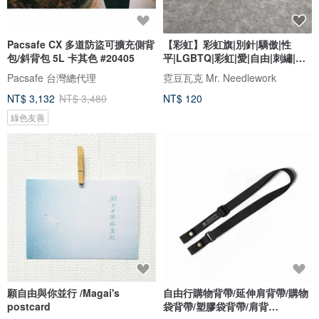
Pacsafe CX 多道防盜可擴充側背
【彩虹】彩虹旗|別針|驕傲|性
包/斜背包 5L 卡其色 #20405
平|LGBTQ|彩虹|愛|自由|刺繡|胸
針
Pacsafe 台灣總代理
霓豆瓦克 Mr. Needlework
NT$ 3,132
NT$ 3,480
NT$ 120
綠色友善
願自由與你並行 /Magai's
自由行購物背帶/延伸肩背帶/購物
postcard
袋背帶/塑膠袋背帶/肩背