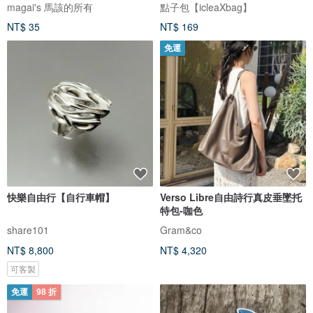
式/DG127
magai's 馬該的所有
點子包【icleaXbag】
NT$ 35
NT$ 169
免運
快樂自由行【自行車帽】
Verso Libre自由詩行真皮垂墜托
特包-咖色
share101
Gram&co
NT$ 8,800
NT$ 4,320
可客製
免運
98 折