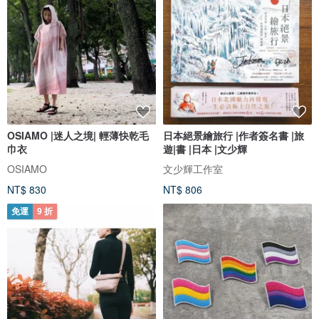
OSIAMO |迷人之境| 輕薄快乾毛
日本絕景繪旅行 |作者簽名書 |旅
巾衣
遊|書 |日本 |文少輝
OSIAMO
文少輝工作室
NT$ 830
NT$ 806
免運
9 折