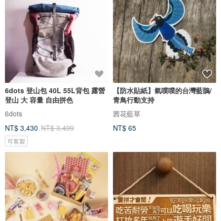
6dots 登山包 40L 55L背包 露營
【防水貼紙】氣噗噗的台灣藍鵲/
登山 大 容量 自由拼色
青鳥行動支持
6dots
茜花藍草
NT$ 3,430
NT$ 3,499
NT$ 65
可客製