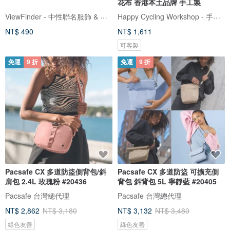
花布 香港本土品牌 手工製
ViewFinder - 中性聯名服飾 & 圖像授權周邊
Happy Cycling Workshop - 手工單車小帽
NT$ 490
NT$ 1,611
可客製
免運
9 折
免運
9 折
Pacsafe CX 多道防盜側背包/斜
Pacsafe CX 多道防盜 可擴充側
肩包 2.4L 玫瑰粉 #20436
背包 斜背包 5L 寧靜藍 #20405
Pacsafe 台灣總代理
Pacsafe 台灣總代理
NT$ 2,862
NT$ 3,180
NT$ 3,132
NT$ 3,480
綠色友善
綠色友善