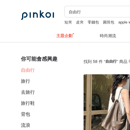
短夾
皮夾
零錢包
圓筒包
apple
主題企劃
時尚潮流
你可能會感興趣
找到 58 件 “
自由行
” 商品
自由行
旅行
去旅行
旅行鞋
背包
流浪