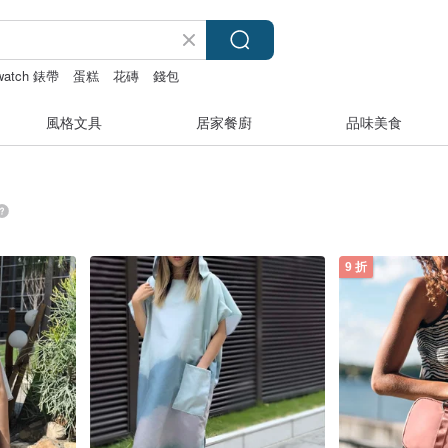
 watch 錶帶
蛋糕
花磚
錢包
風格文具
居家餐廚
品味美食
9 折