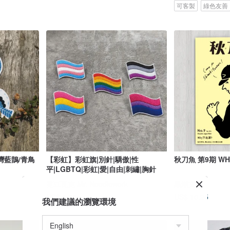
可客製
綠色友善
灣藍鵲/青鳥
【彩虹】彩虹旗|別針|驕傲|性
秋刀魚 第9期 WH
平|LGBTQ|彩虹|愛|自由|刺繡|胸針
霓豆瓦克 Mr. Needlework
黑潮文化
US$ 5.35
US$ 10.25
我們建議的瀏覽環境