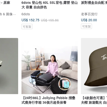
- 原麻
6dots 登山包 40L 55L背包 露營 登山
派對禮盒自由配 
大 容量 自由拼色
ViewFinder - 中性聯名服飾 & 圖像授權周邊
6dots
老事百貨行
US$ 20.00
US$ 152.75
US$ 155.86
可客製
可客製
【24吋/86L】Jollying Pebble 摺疊
【4款顏色可選】T
式瘦身行李箱 36個月超長保養
夫帽 旅遊觀光 自