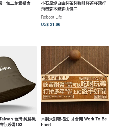
獨一無二創意禮盒
小石原燒自由杯茶杯咖啡杯茶杯飛行
飛機森木釜森山健二
Reboot Life
US$ 21.66
aiwan 台灣 純棉漁
木製大對聯-愛拼才會閒 Work To Be
由行必備152
Free!