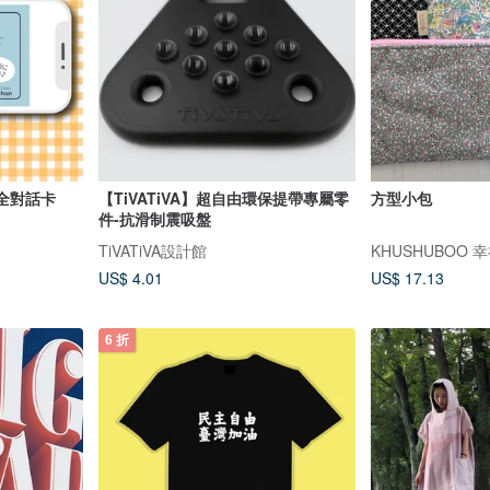
全對話卡
【TiVATiVA】超自由環保提帶專屬零
方型小包
件-抗滑制震吸盤
TiVATiVA設計館
KHUSHUBOO 
US$ 4.01
US$ 17.13
6 折