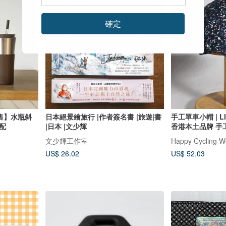
確定
販售】水瓶斜
日本絕景繪旅行 |作者簽名書 |旅遊|書
手工單車小帽 | L
配
|日本 |文少輝
香港本土品牌 手
)
文少輝工作室
US$ 26.02
US$ 52.03