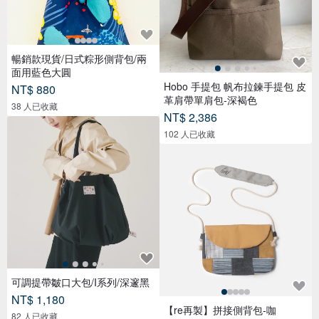
暢銷款現貨/日式粽形側背包/兩
面用藍色大圓
Hobo 手提包 帆布拉鍊手提包 皮
NT$ 880
革肩帶單肩包-深褐色
38 人已收藏
NT$ 2,386
102 人已收藏
可調提帶皺口大包/I系列/深邃黑
NT$ 1,180
【re再製】拼接側背包-咖
82 人已收藏