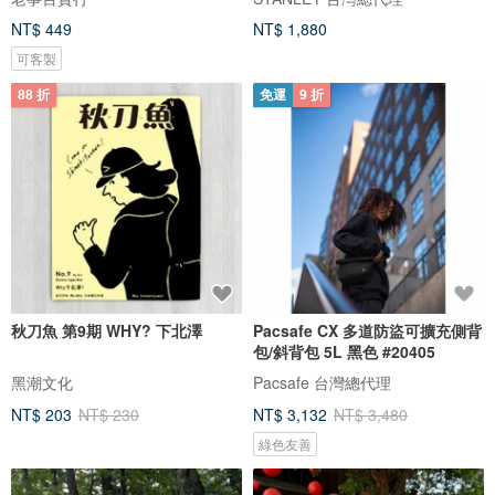
NT$ 449
NT$ 1,880
可客製
88 折
免運
9 折
秋刀魚 第9期 WHY? 下北澤
Pacsafe CX 多道防盜可擴充側背
包/斜背包 5L 黑色 #20405
黑潮文化
Pacsafe 台灣總代理
NT$ 203
NT$ 230
NT$ 3,132
NT$ 3,480
綠色友善