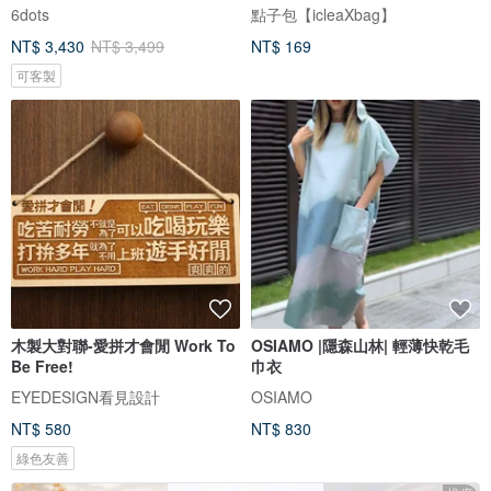
式/DG127
6dots
點子包【icleaXbag】
NT$ 3,430
NT$ 3,499
NT$ 169
可客製
木製大對聯-愛拼才會閒 Work To
OSIAMO |隱森山林| 輕薄快乾毛
Be Free!
巾衣
EYEDESIGN看見設計
OSIAMO
NT$ 580
NT$ 830
綠色友善