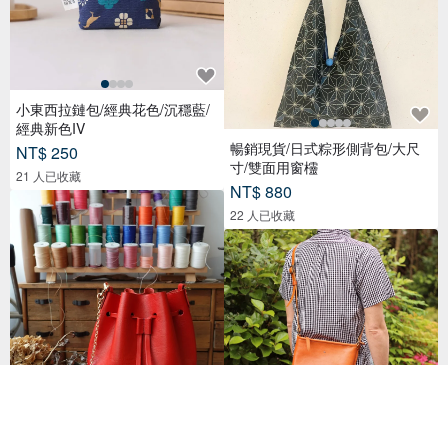
小東西拉鏈包/經典花色/沉穩藍/
經典新色IV
暢銷現貨/日式粽形側背包/大尺
NT$ 250
寸/雙面用窗欞
21 人已收藏
NT$ 880
22 人已收藏
【細版 Cubo Bolsa】手縫皮革
紅色2用水桶包 側揹包 by Fabul