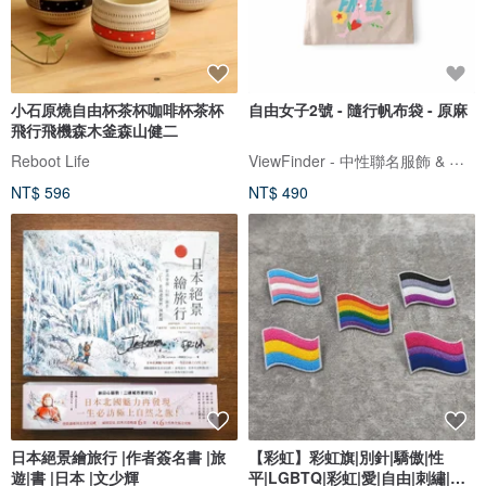
小石原燒自由杯茶杯咖啡杯茶杯
自由女子2號 - 隨行帆布袋 - 原麻
飛行飛機森木釜森山健二
ViewFinder - 中性聯名服飾 & 圖像授權周邊
Reboot Life
NT$ 596
NT$ 490
日本絕景繪旅行 |作者簽名書 |旅
【彩虹】彩虹旗|別針|驕傲|性
遊|書 |日本 |文少輝
平|LGBTQ|彩虹|愛|自由|刺繡|胸