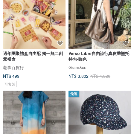
過年團聚禮盒自由配 獨一無二創
Verso Libre自由詩行真皮垂墜托
意禮盒
特包-咖色
老事百貨行
Gram&co
NT$ 499
NT$ 3,802
NT$ 4,320
可客製
免運