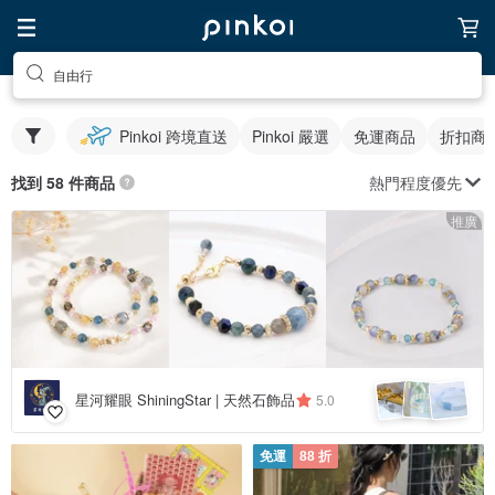
自由行
Pinkoi 跨境直送
Pinkoi 嚴選
免運商品
折扣商
熱門程度優先
找到 58 件商品
推廣
星河耀眼 ShiningStar | 天然石飾品
5.0
免運
88 折