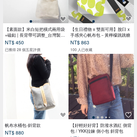
【素面款】米白短把橫式兩用袋
【生日禮物 x 雙面可用】脫臼 x
+磁釦 | 長背帶可調整_台灣製布
手感夾心帆布包－黃檸檬跳跳糖
包
NT$ 450
NT$ 863
已獲得 28 個五星評價
100 人已收藏
帆布水桶包-斜背款
【好輕好好背】防潑水酒紅 側背
包 / YKK拉鍊 側小包 斜背包
NT$ 880