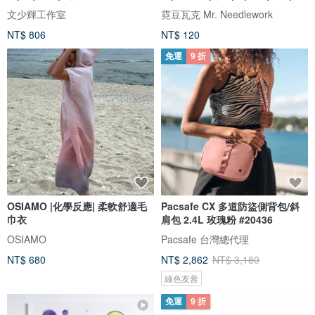
針
文少輝工作室
霓豆瓦克 Mr. Needlework
NT$ 806
NT$ 120
免運
9 折
OSIAMO |化學反應| 柔軟舒適毛
Pacsafe CX 多道防盜側背包/斜
巾衣
肩包 2.4L 玫瑰粉 #20436
OSIAMO
Pacsafe 台灣總代理
NT$ 680
NT$ 2,862
NT$ 3,180
綠色友善
免運
9 折