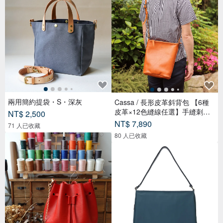
兩用簡約提袋・S・深灰
Cassa / 長形皮革斜背包 【6種
皮革×12色縫線任選】手縫刺繡
NT$ 2,500
免費客製化 / 日本製 / 斜背 / 支
NT$ 7,890
71 人已收藏
援禮品包裝 【jb-81】
80 人已收藏