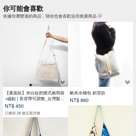
你可能會喜歡
依據你瀏覽過的商品，猜你也會喜歡這些推廣商品
【素面款】米白短把橫式兩用袋
帆布水桶包-斜背款
+磁釦 | 長背帶可調整_台灣製布
NT$ 880
包
NT$ 450
已獲得 28 個五星評價