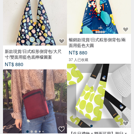
暢銷款現貨/日式粽形側背包/兩
面用藍色大圓
新款現貨/日式粽形側背包/大尺
NT$ 880
寸/雙面用藍色底檸檬圖案
37 人已收藏
NT$ 880
【生日禮物 x 雙面可用】脫臼 x