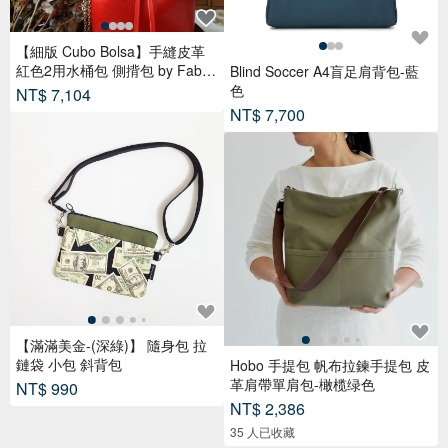
【細版 Cubo Bolsa】手縫皮革
紅色2用水桶包 側揹包 by Fabul
Blind Soccer A4盲足肩背包-藍
a
色
NT$ 7,104
NT$ 7,700
【滿滿美金-(深綠)】 隨身包 拉
鏈袋 小包 斜背包
Hobo 手提包 帆布拉鍊手提包 皮
革肩帶單肩包-橄榄绿色
NT$ 990
NT$ 2,386
35 人已收藏