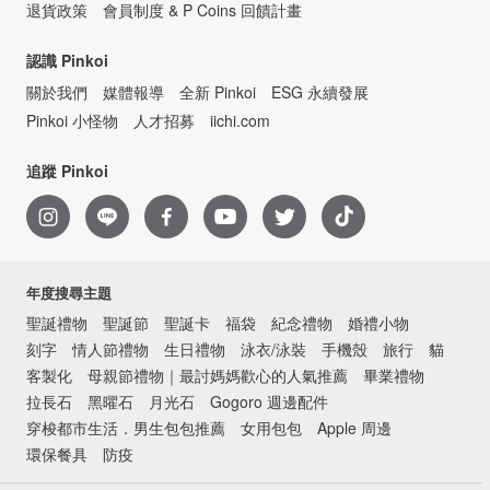
退貨政策
會員制度 & P Coins 回饋計畫
認識 Pinkoi
關於我們
媒體報導
全新 Pinkoi
ESG 永續發展
Pinkoi 小怪物
人才招募
iichi.com
追蹤 Pinkoi
年度搜尋主題
聖誕禮物
聖誕節
聖誕卡
福袋
紀念禮物
婚禮小物
刻字
情人節禮物
生日禮物
泳衣/泳裝
手機殼
旅行
貓
客製化
母親節禮物｜最討媽媽歡心的人氣推薦
畢業禮物
拉長石
黑曜石
月光石
Gogoro 週邊配件
穿梭都市生活．男生包包推薦
女用包包
Apple 周邊
環保餐具
防疫