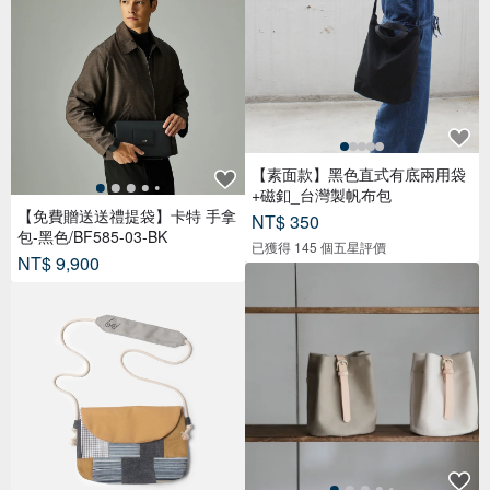
【素面款】黑色直式有底兩用袋
+磁釦_台灣製帆布包
【免費贈送送禮提袋】卡特 手拿
NT$ 350
包-黑色/BF585-03-BK
已獲得 145 個五星評價
NT$ 9,900