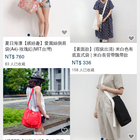
夏日海灘【繽紛趣】愛麗絲側肩
袋(A4)-玫瑰紅(MIT台灣)
【素面款】(瑕疵出清) 米白色有
底直式袋 | 米白長背帶飄帶款
NT$ 760
NT$ 336
83 人已收藏
158 人已收藏