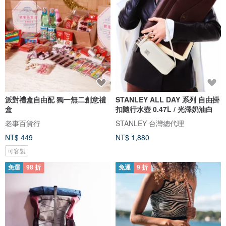
派對禮盒自由配 獨一無二創意禮
STANLEY ALL DAY 系列 自由掛
盒
扣隨行水壺 0.47L / 光澤奶油白
老事百貨行
STANLEY 台灣總代理
NT$ 449
NT$ 1,880
可客製
免運
98 折
免運
9 折