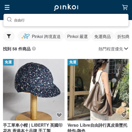
自由行
Pinkoi 跨境直送
Pinkoi 嚴選
免運商品
折扣商
熱門程度優先
找到 58 件商品
免運
免運
手工單車小帽 | LIBERTY 英國印
Verso Libre自由詩行真皮垂墜托
花布 香港本土品牌 手工製
特包-咖色