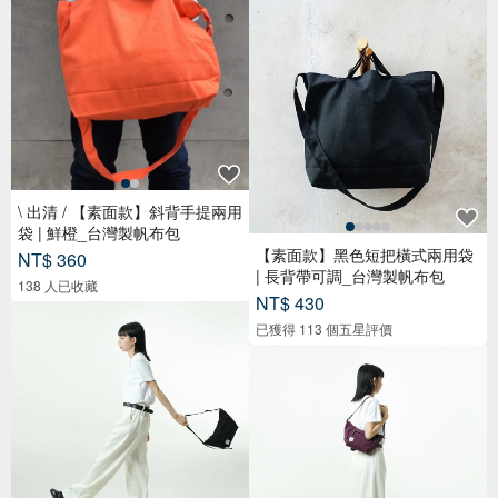
\ 出清 / 【素面款】斜背手提兩用
袋 | 鮮橙_台灣製帆布包
【素面款】黑色短把橫式兩用袋
NT$ 360
| 長背帶可調_台灣製帆布包
138 人已收藏
NT$ 430
已獲得 113 個五星評價