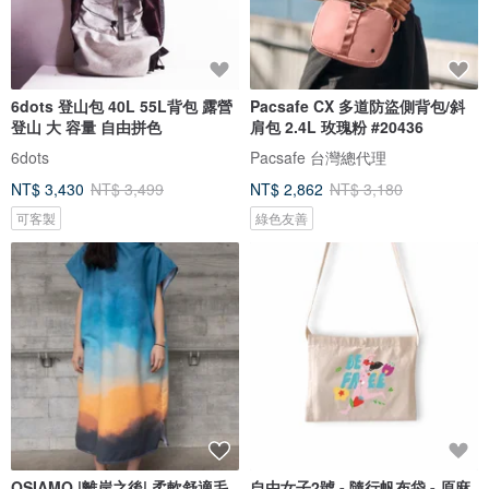
6dots 登山包 40L 55L背包 露營
Pacsafe CX 多道防盜側背包/斜
登山 大 容量 自由拼色
肩包 2.4L 玫瑰粉 #20436
6dots
Pacsafe 台灣總代理
NT$ 3,430
NT$ 3,499
NT$ 2,862
NT$ 3,180
可客製
綠色友善
OSIAMO |離岸之後| 柔軟舒適毛
自由女子2號 - 隨行帆布袋 - 原麻