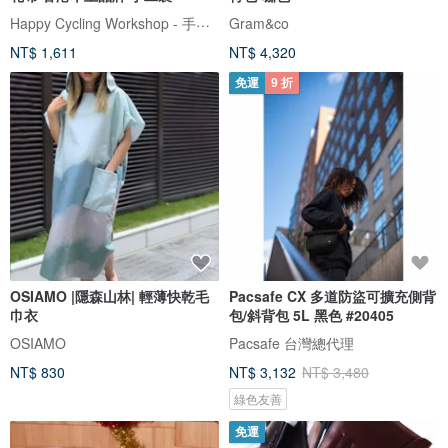
Happy Cycling Workshop - 手工單車小帽
Gram&co
NT$ 1,611
NT$ 4,320
免運
9 折
OSIAMO |隱森山林| 輕薄快乾毛
Pacsafe CX 多道防盜可擴充側背
巾衣
包/斜背包 5L 黑色 #20405
OSIAMO
Pacsafe 台灣總代理
NT$ 830
NT$ 3,132
NT$ 3,480
綠色友善
免運