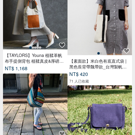
【TAYLORS】Youna 植鞣革帆
布手提側背包 植鞣真皮&厚磅帆
【素面款】米白色有底直式袋 |
布
黑色長背帶飄帶款_台灣製帆布
NT$ 1,168
包
NT$ 420
71 人已收藏