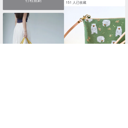
151 人已收藏
斜背包 可擴充 三層 單拉鏈 真皮
可調式 皮帶 拼布
菱型包 日本帆布|台灣製作 預購
NT$ 2,364
85折
NT$ 2,363