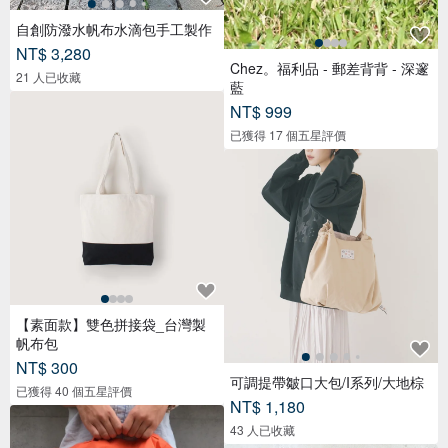
自創防潑水帆布水滴包手工製作
NT$ 3,280
Chez。福利品 - 郵差背背 - 深邃
21 人已收藏
藍
NT$ 999
已獲得 17 個五星評價
【素面款】雙色拼接袋_台灣製
帆布包
NT$ 300
可調提帶皺口大包/I系列/大地棕
已獲得 40 個五星評價
NT$ 1,180
43 人已收藏