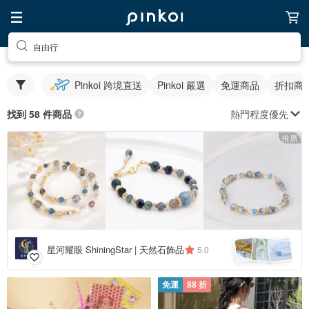
自由行
Pinkoi 跨境直送
Pinkoi 嚴選
免運商品
折扣商
熱門程度優先
找到 58 件商品
推廣
星河耀眼 ShiningStar | 天然石飾品
5.0
免運
88 折