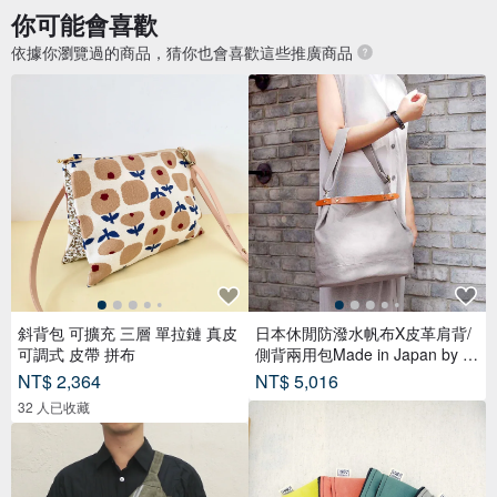
你可能會喜歡
依據你瀏覽過的商品，猜你也會喜歡這些推廣商品
斜背包 可擴充 三層 單拉鏈 真皮
日本休閒防潑水帆布X皮革肩背/
可調式 皮帶 拼布
側背兩用包Made in Japan by S
UOLO
NT$ 2,364
NT$ 5,016
32 人已收藏