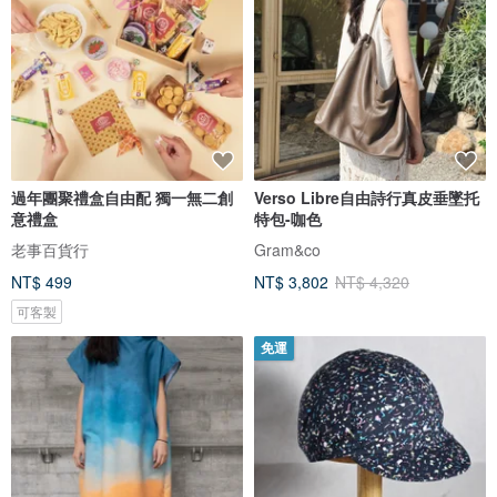
過年團聚禮盒自由配 獨一無二創
Verso Libre自由詩行真皮垂墜托
意禮盒
特包-咖色
老事百貨行
Gram&co
NT$ 499
NT$ 3,802
NT$ 4,320
可客製
免運