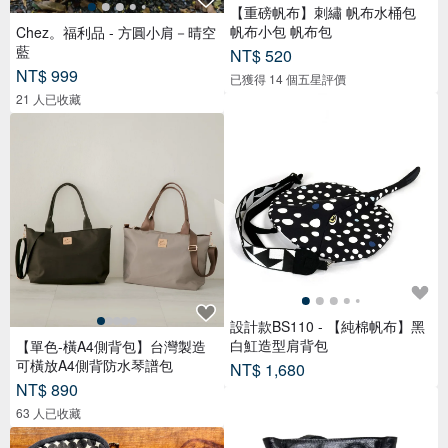
【重磅帆布】刺繡 帆布水桶包
帆布小包 帆布包
Chez。福利品 - 方圓小肩－晴空
藍
NT$ 520
NT$ 999
已獲得 14 個五星評價
21 人已收藏
設計款BS110 - 【純棉帆布】黑
白魟造型肩背包
【單色-橫A4側背包】台灣製造
可橫放A4側背防水琴譜包
NT$ 1,680
NT$ 890
63 人已收藏