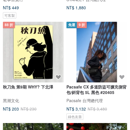
NT$ 449
NT$ 1,880
可客製
88 折
免運
9 折
秋刀魚 第9期 WHY? 下北澤
Pacsafe CX 多道防盜可擴充側背
包/斜背包 5L 黑色 #20405
黑潮文化
Pacsafe 台灣總代理
NT$ 203
NT$ 230
NT$ 3,132
NT$ 3,480
綠色友善