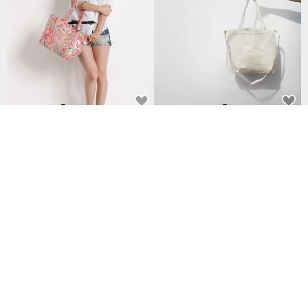
夏日海灘【繽紛趣】愛麗絲側肩
【素面款】米白橫式長把兩用袋
袋(A4)-玫瑰紅(MIT台灣)
_台灣製帆布包
NT$ 760
NT$ 390
83 人已收藏
已獲得 59 個五星評價