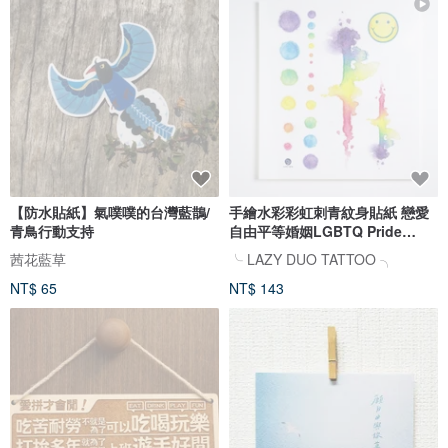
【防水貼紙】氣噗噗的台灣藍鵲/
手繪水彩彩虹刺青紋身貼紙 戀愛
青鳥行動支持
自由平等婚姻LGBTQ Pride
Rainbow
茜花藍草
╰ LAZY DUO TATTOO ╮
NT$ 65
NT$ 143