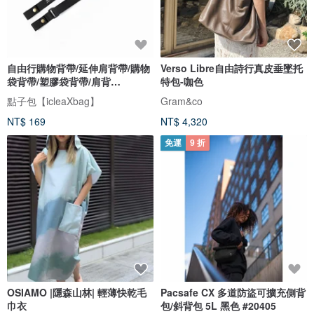
自由行購物背帶/延伸肩背帶/購物
Verso Libre自由詩行真皮垂墜托
袋背帶/塑膠袋背帶/肩背
特包-咖色
式/DG127
點子包【icleaXbag】
Gram&co
NT$ 169
NT$ 4,320
免運
9 折
OSIAMO |隱森山林| 輕薄快乾毛
Pacsafe CX 多道防盜可擴充側背
巾衣
包/斜背包 5L 黑色 #20405