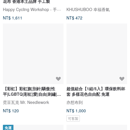
花布 香港本土品牌 手工製
Happy Cycling Workshop - 手工單車小帽
KHUSHUBOO 幸福香氣
NT$ 1,611
NT$ 472
【彩虹】彩虹旗|別針|驕傲|性
超值組合【1組/5入】環保飲料杯
平|LGBTQ|彩虹|愛|自由|刺繡|胸
套 多樣花色自由配 免運
針
霓豆瓦克 Mr. Needlework
亦想布到
NT$ 120
NT$ 1,000
可客製
免運