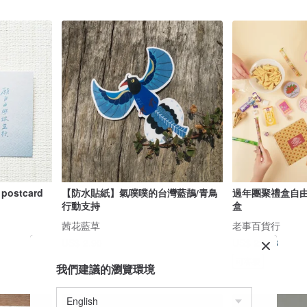
postcard
【防水貼紙】氣噗噗的台灣藍鵲/青鳥
過年團聚禮盒自由
行動支持
盒
茜花藍草
老事百貨行
US$ 2.90
US$ 22.23
可客製
我們建議的瀏覽環境