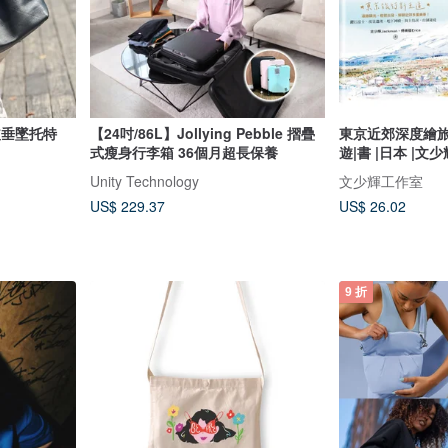
真皮垂墜托特
【24吋/86L】Jollying Pebble 摺疊
東京近郊深度繪旅行
式瘦身行李箱 36個月超長保養
遊|書 |日本 |文少
Unity Technology
文少輝工作室
US$ 229.37
US$ 26.02
9 折