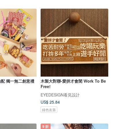
配 獨一無二創意禮
木製大對聯-愛拼才會閒 Work To Be
Free!
EYEDESIGN看見設計
US$ 25.84
綠色友善
9 折