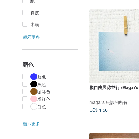
紙
真皮
木頭
顯示更多
顏色
藍色
黑色
願自由與你並行 /Magai's 
咖啡色
粉紅色
magai's 馬該的所有
白色
US$ 1.56
顯示更多