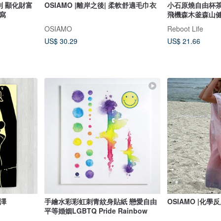
則 顯化財富
OSIAMO |離岸之後| 柔軟舒適毛巾衣
小石原燒自由杯
寫
飛機森木釜森山
OSIAMO
Reboot Life
US$ 30.29
US$ 21.66
北澤
手繪水彩彩虹刺青紋身貼紙 戀愛自由
OSIAMO |化學
平等婚姻LGBTQ Pride Rainbow