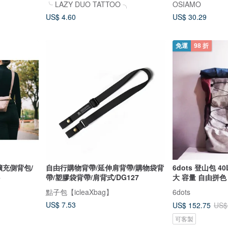
╰ LAZY DUO TATTOO ╮
OSIAMO
US$ 4.60
US$ 30.29
免運
98 折
可擴充側背包/
自由行購物背帶/延伸肩背帶/購物袋背
6dots 登山包 4
5
帶/塑膠袋背帶/肩背式/DG127
大 容量 自由拼色
點子包【icleaXbag】
6dots
US$ 7.53
US$ 152.75
US$
可客製