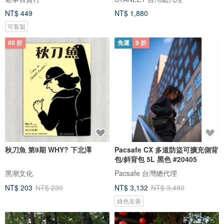
NT$ 449
NT$ 1,880
可客製
88 折
免運
9 折
秋刀魚 第9期 WHY? 下北澤
Pacsafe CX 多道防盜可擴充側背
包/斜背包 5L 黑色 #20405
黑潮文化
Pacsafe 台灣總代理
NT$ 203
NT$ 230
NT$ 3,132
NT$ 3,480
綠色友善