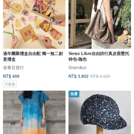
過年團聚禮盒自由配 獨一無二創
Verso Libre自由詩行真皮垂墜托
意禮盒
特包-咖色
老事百貨行
Gram&co
NT$ 499
NT$ 3,802
NT$ 4,320
可客製
免運