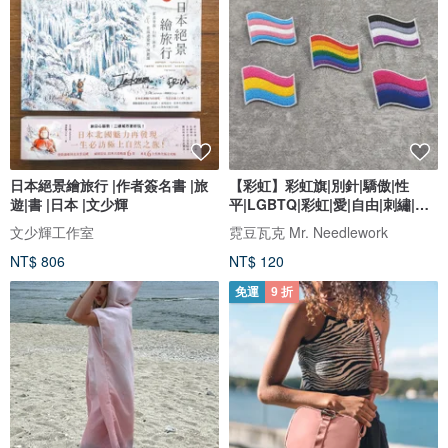
日本絕景繪旅行 |作者簽名書 |旅
【彩虹】彩虹旗|別針|驕傲|性
遊|書 |日本 |文少輝
平|LGBTQ|彩虹|愛|自由|刺繡|胸
針
文少輝工作室
霓豆瓦克 Mr. Needlework
NT$ 806
NT$ 120
免運
9 折