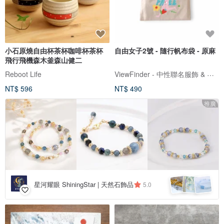
小石原燒自由杯茶杯咖啡杯茶杯
自由女子2號 - 隨行帆布袋 - 原麻
飛行飛機森木釜森山健二
ViewFinder - 中性聯名服飾 & 圖像授權周邊
Reboot Life
NT$ 596
NT$ 490
推廣
星河耀眼 ShiningStar | 天然石飾品
5.0