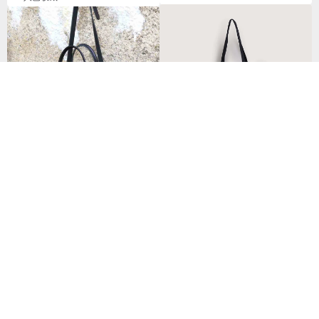
【素面款】黑色直式帆布兩用袋
日本手作 摺邊長筒型牛皮側背/
_台灣製帆布包
手拿包Made in Japan by CHAM
NT$ 350
NT$ 6,160
已獲得 65 個五星評價
100 人已收藏