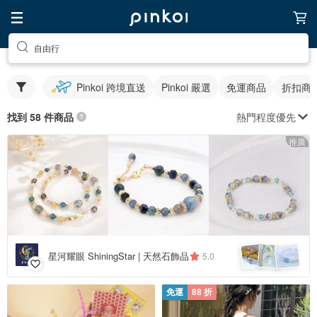
自由行
Pinkoi 跨境直送
Pinkoi 嚴選
免運商品
折扣商
熱門程度優先
找到 58 件商品
推廣
星河耀眼 ShiningStar | 天然石飾品
5.0
免運
88 折