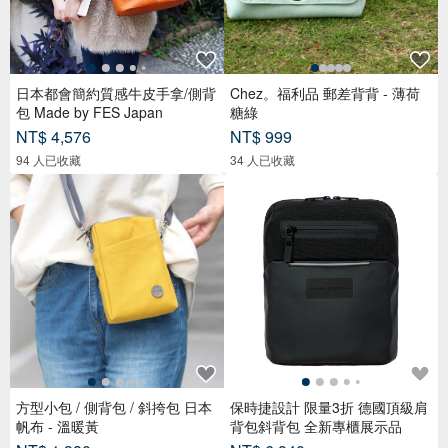
日本都會簡約質感牛皮手拿/側背
Chez。福利品 郵差背背 - 薄荷
包 Made by FES Japan
糖綠
NT$ 4,576
NT$ 999
94 人已收藏
34 人已收藏
方型小包 / 側背包 / 斜挎包 日本
保時捷設計 限量3折 德國頂級肩
帆布 - 溫暖黃
背包斜背包 全新專櫃展示品
NT$ 1,380
NT$ 6,840
43 人已收藏