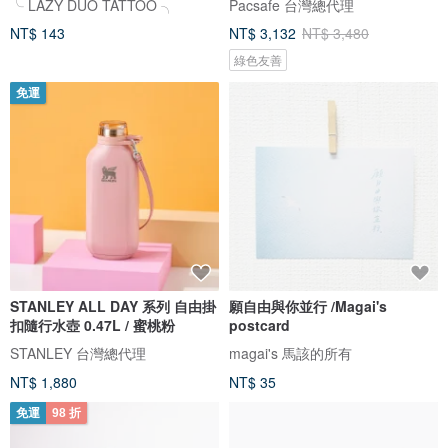
╰ LAZY DUO TATTOO ╮
Pacsafe 台灣總代理
NT$ 143
NT$ 3,132
NT$ 3,480
綠色友善
免運
STANLEY ALL DAY 系列 自由掛
願自由與你並行 /Magai's
扣隨行水壺 0.47L / 蜜桃粉
postcard
STANLEY 台灣總代理
magai's 馬該的所有
NT$ 1,880
NT$ 35
免運
98 折