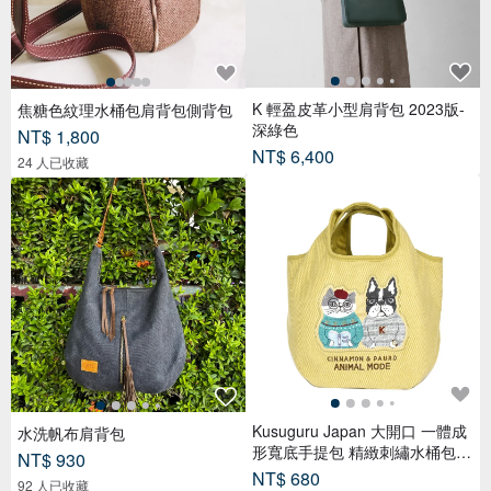
K 輕盈皮革小型肩背包 2023版-
焦糖色紋理水桶包肩背包側背包
深綠色
NT$ 1,800
NT$ 6,400
24 人已收藏
Kusuguru Japan 大開口 一體成
水洗帆布肩背包
形寬底手提包 精緻刺繡水桶包-
NT$ 930
黃色
NT$ 680
92 人已收藏