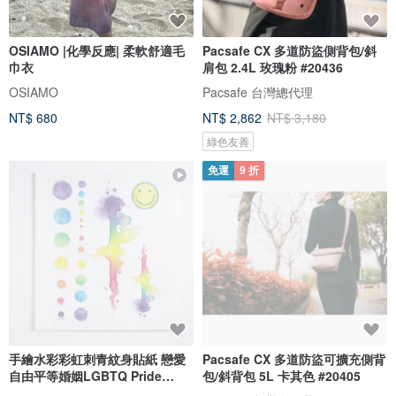
OSIAMO |化學反應| 柔軟舒適毛
Pacsafe CX 多道防盜側背包/斜
巾衣
肩包 2.4L 玫瑰粉 #20436
OSIAMO
Pacsafe 台灣總代理
NT$ 680
NT$ 2,862
NT$ 3,180
綠色友善
免運
9 折
手繪水彩彩虹刺青紋身貼紙 戀愛
Pacsafe CX 多道防盜可擴充側背
自由平等婚姻LGBTQ Pride
包/斜背包 5L 卡其色 #20405
Rainbow