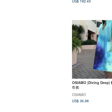
US$ 192.43
OSIAMO |Diving Dee
巾衣
OSIAMO
US$ 36.98