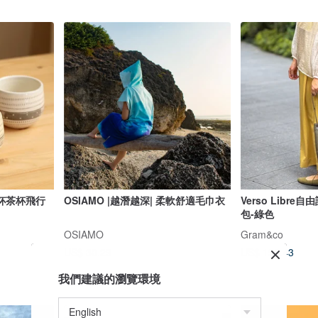
杯茶杯飛行
OSIAMO |越潛越深| 柔軟舒適毛巾衣
Verso Libr
包-綠色
OSIAMO
Gram&co
US$ 30.29
US$ 192.43
我們建議的瀏覽環境