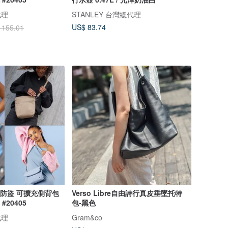
代理
STANLEY 台灣總代理
US$ 83.74
 155.01
 多道防盜 可擴充側背包
Verso Libre自由詩行真皮垂墜托特
#20405
包-黑色
代理
Gram&co