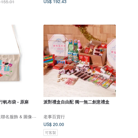
US$ 192.43
 155.01
行帆布袋 - 原麻
派對禮盒自由配 獨一無二創意禮盒
ViewFinder - 中性聯名服飾 & 圖像授權周邊
老事百貨行
US$ 20.00
可客製