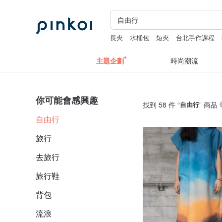
長夾
水桶包
短夾
台北手作課程
主題企劃
時尚潮流
你可能會感興趣
找到 58 件 “
自由行
” 商品
自由行
旅行
去旅行
旅行鞋
背包
流浪