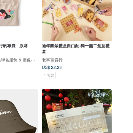
行帆布袋 - 原麻
過年團聚禮盒自由配 獨一無二創意禮
盒
ViewFinder - 中性聯名服飾 & 圖像授權周邊
老事百貨行
US$ 22.23
可客製