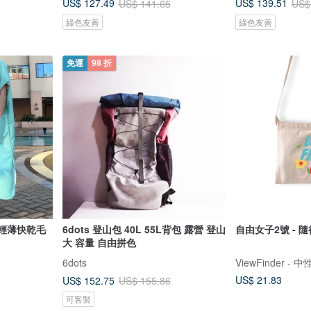
US$ 127.49
US$ 139.51
US$ 141.65
US$
綠色友善
綠色友善
免運
98 折
p| 輕薄快乾毛
6dots 登山包 40L 55L背包 露營 登山
自由女子2號 - 隨
大 容量 自由拼色
6dots
US$ 21.83
US$ 152.75
US$ 155.86
可客製