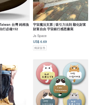
aiwan 台灣 純棉漁
宇宙魔法支票 | 吸引力法則 顯化財富
由行必備152
財富自由 宇宙銀行感恩書寫
Js Space
US$ 6.69
獨家販售