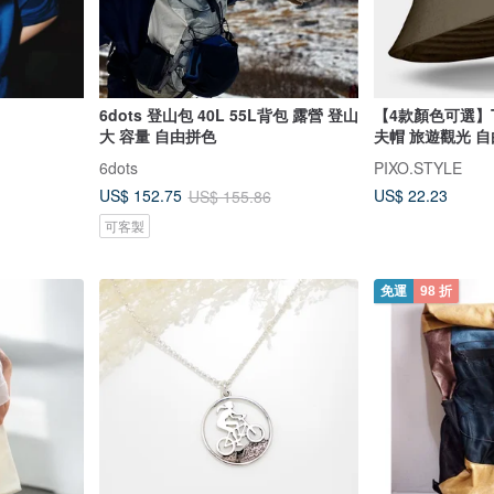
6dots 登山包 40L 55L背包 露營 登山
【4款顏色可選】T
大 容量 自由拼色
夫帽 旅遊觀光 自
6dots
PIXO.STYLE
US$ 22.23
US$ 152.75
US$ 155.86
可客製
免運
98 折