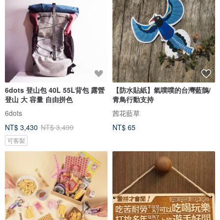
6dots 登山包 40L 55L背包 露營
【防水貼紙】氣噗噗的台灣藍鵲/
登山 大 容量 自由拼色
青鳥行動支持
6dots
茜花藍草
NT$ 3,430
NT$ 3,499
NT$ 65
可客製