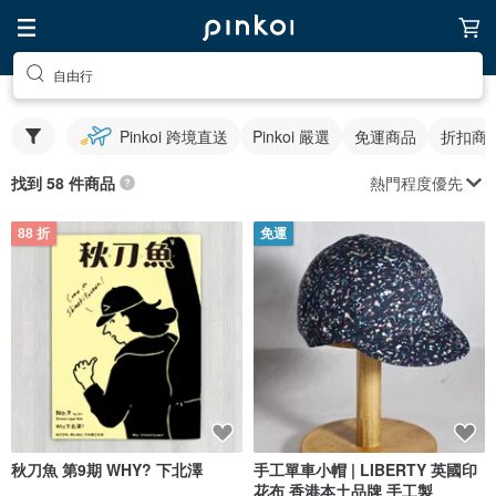
自由行
Pinkoi 跨境直送
Pinkoi 嚴選
免運商品
折扣商
熱門程度優先
找到 58 件商品
88 折
免運
秋刀魚 第9期 WHY? 下北澤
手工單車小帽 | LIBERTY 英國印
花布 香港本土品牌 手工製