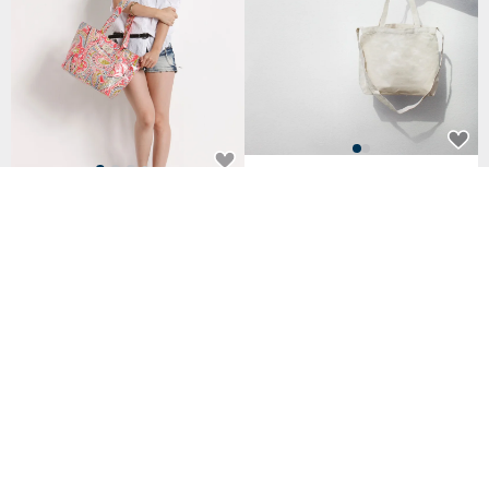
【素面款】米白橫式長把兩用袋
夏日海灘【繽紛趣】愛麗絲側肩
_台灣製帆布包
袋(A4)-玫瑰紅(MIT台灣)
NT$ 390
NT$ 760
已獲得 59 個五星評價
83 人已收藏