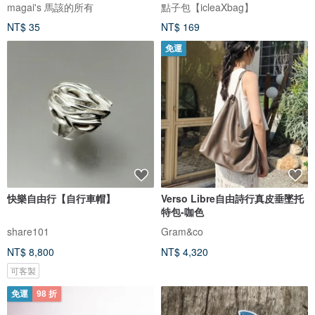
式/DG127
magai's 馬該的所有
點子包【icleaXbag】
NT$ 35
NT$ 169
免運
快樂自由行【自行車帽】
Verso Libre自由詩行真皮垂墜托
特包-咖色
share101
Gram&co
NT$ 8,800
NT$ 4,320
可客製
免運
98 折