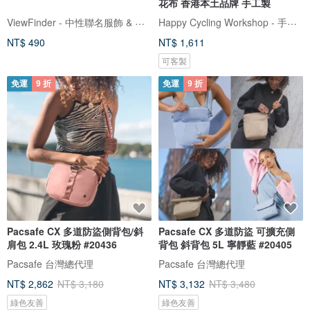
花布 香港本土品牌 手工製
ViewFinder - 中性聯名服飾 & 圖像授權周邊
Happy Cycling Workshop - 手工單車小帽
NT$ 490
NT$ 1,611
可客製
免運
9 折
免運
9 折
Pacsafe CX 多道防盜側背包/斜
Pacsafe CX 多道防盜 可擴充側
肩包 2.4L 玫瑰粉 #20436
背包 斜背包 5L 寧靜藍 #20405
Pacsafe 台灣總代理
Pacsafe 台灣總代理
NT$ 2,862
NT$ 3,180
NT$ 3,132
NT$ 3,480
綠色友善
綠色友善