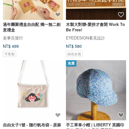
過年團聚禮盒自由配 獨一無二創
木製大對聯-愛拼才會閒 Work To
意禮盒
Be Free!
老事百貨行
EYEDESIGN看見設計
NT$ 499
NT$ 580
可客製
綠色友善
免運
自由女子1號 - 隨行帆布袋 - 原麻
手工單車小帽 | LIBERTY 英國印