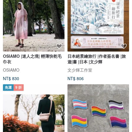
OSIAMO |迷人之境| 輕薄快乾毛
日本絕景繪旅行 |作者簽名書 |旅
巾衣
遊|書 |日本 |文少輝
OSIAMO
文少輝工作室
NT$ 830
NT$ 806
免運
9 折