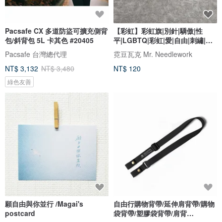
Pacsafe CX 多道防盜可擴充側背
【彩虹】彩虹旗|別針|驕傲|性
包/斜背包 5L 卡其色 #20405
平|LGBTQ|彩虹|愛|自由|刺繡|胸
針
Pacsafe 台灣總代理
霓豆瓦克 Mr. Needlework
NT$ 3,132
NT$ 3,480
NT$ 120
綠色友善
願自由與你並行 /Magai's
自由行購物背帶/延伸肩背帶/購物
postcard
袋背帶/塑膠袋背帶/肩背