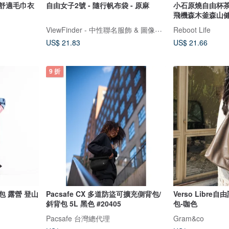
柔軟舒適毛巾衣
自由女子2號 - 隨行帆布袋 - 原麻
小石原燒自由杯
飛機森木釜森山
ViewFinder - 中性聯名服飾 & 圖像授權周邊
Reboot Life
US$ 21.83
US$ 21.66
9 折
背包 露營 登山
Pacsafe CX 多道防盜可擴充側背包/
Verso Libr
斜背包 5L 黑色 #20405
包-咖色
Pacsafe 台灣總代理
Gram&co