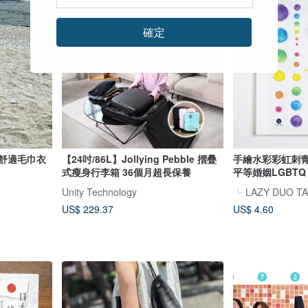
確定
柔軟舒適毛巾衣
【24吋/86L】Jollying Pebble 摺疊
手繪水彩彩虹刺青
式瘦身行李箱 36個月超長保養
平等婚姻LGBTQ P
Unity Technology
╰ LAZY DUO T
US$ 229.37
US$ 4.60