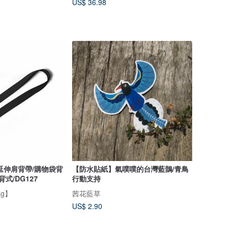
US$ 36.98
延伸肩背帶/購物袋背
【防水貼紙】氣噗噗的台灣藍鵲/青鳥
式/DG127
行動支持
ag】
茜花藍草
US$ 2.90