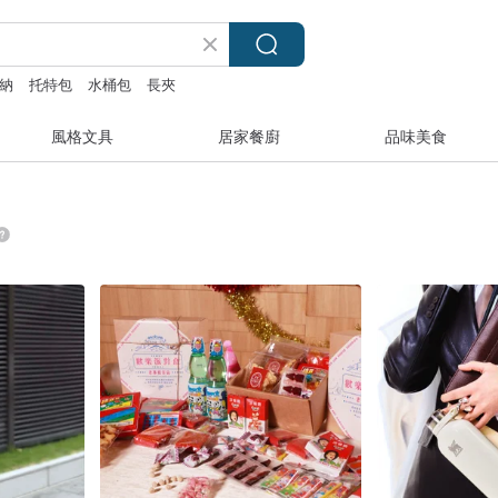
納
托特包
水桶包
長夾
風格文具
居家餐廚
品味美食