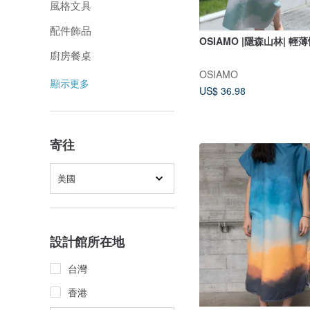
風格文具
配件飾品
OSIAMO |隱森山林| 
廚房餐桌
OSIAMO
顯示更多
US$ 36.98
寄往
美國
設計館所在地
台灣
香港