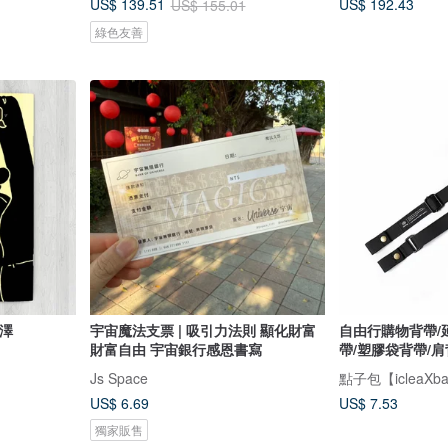
US$ 192.43
US$ 139.51
US$ 155.01
綠色友善
北澤
宇宙魔法支票 | 吸引力法則 顯化財富
自由行購物背帶/
財富自由 宇宙銀行感恩書寫
帶/塑膠袋背帶/肩背
Js Space
點子包【icleaXb
US$ 6.69
US$ 7.53
獨家販售