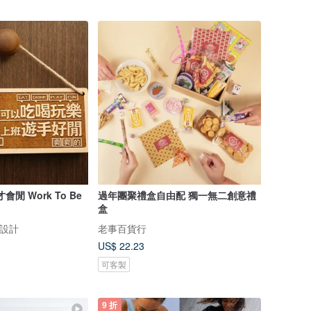
閒 Work To Be
過年團聚禮盒自由配 獨一無二創意禮
盒
見設計
老事百貨行
US$ 22.23
可客製
9 折