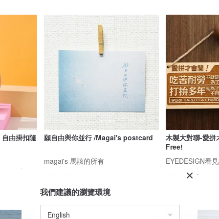
系列 自由掛扣隨
願自由與你並行 /Magai's postcard
木製大對聯-愛拼才會
Free!
magai's 馬該的所有
EYEDESIGN看
US$ 1.56
US$ 25.84
綠色友善
我們建議的瀏覽環境