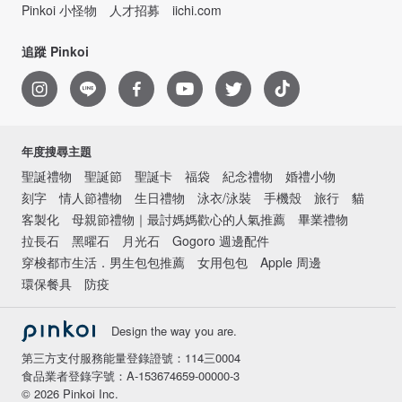
Pinkoi 小怪物
人才招募
iichi.com
追蹤 Pinkoi
年度搜尋主題
聖誕禮物
聖誕節
聖誕卡
福袋
紀念禮物
婚禮小物
刻字
情人節禮物
生日禮物
泳衣/泳裝
手機殼
旅行
貓
客製化
母親節禮物｜最討媽媽歡心的人氣推薦
畢業禮物
拉長石
黑曜石
月光石
Gogoro 週邊配件
穿梭都市生活．男生包包推薦
女用包包
Apple 周邊
環保餐具
防疫
Design the way you are.
第三方支付服務能量登錄證號：114三0004
食品業者登錄字號：A-153674659-00000-3
© 2026 Pinkoi Inc.