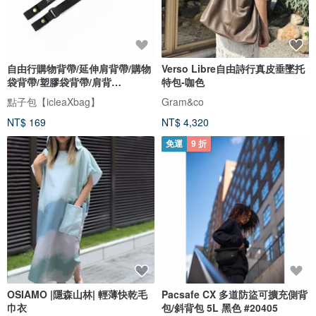
自由行購物背帶/延伸肩背帶/購物
Verso Libre自由詩行真皮垂墜托
袋背帶/塑膠袋背帶/肩背
特包-咖色
式/DG127
點子包【icleaXbag】
Gram&co
NT$ 169
NT$ 4,320
免運
9 折
OSIAMO |隱森山林| 輕薄快乾毛
Pacsafe CX 多道防盜可擴充側背
巾衣
包/斜背包 5L 黑色 #20405