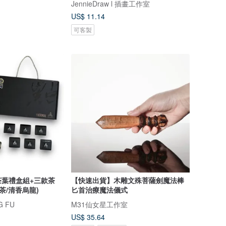
JennieDraw l 插畫工作室
US$ 11.14
可客製
葉禮盒組+三款茶
【快速出貨】木雕文殊菩薩劍魔法棒
茶/清香烏龍)
匕首治療魔法儀式
G FU
M31仙女星工作室
US$ 35.64