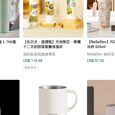
L 700毫
【生日月・溫禮瓶】月份限定・專屬
【NaSaDen】
十二月的部落童畫保溫杯
冷杯 520ml
我的部落我最繪專區
NaSaDen 納莎登
US$ 119.38
US$ 57.02
獨家販售