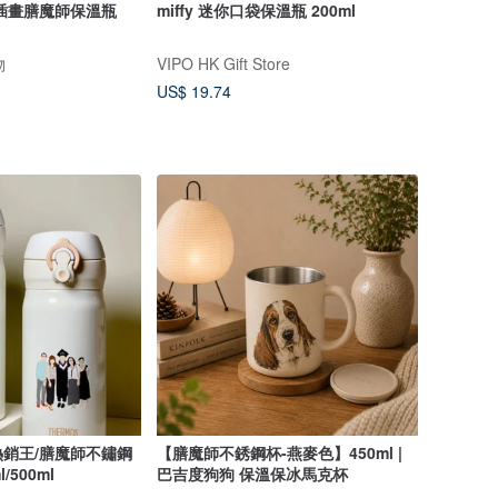
插畫膳魔師保溫瓶
miffy 迷你口袋保溫瓶 200ml
物
VIPO HK Gift Store
US$ 19.74
銷王/膳魔師不鏽鋼
【膳魔師不銹鋼杯-燕麥色】450ml |
/500ml
巴吉度狗狗 保溫保冰馬克杯