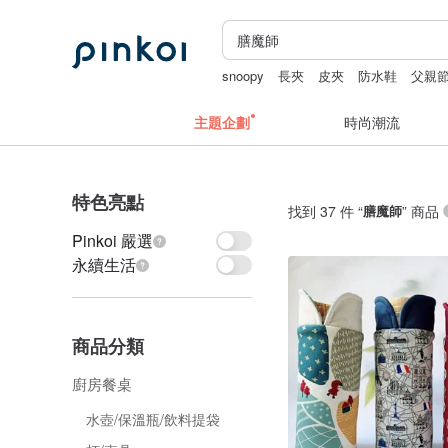
snoopy
長夾
皮夾
防水鞋
父親
主題企劃
時尚潮流
特色亮點
找到 37 件 “
膳魔師
” 商品
Pinkoi 嚴選
永續生活
商品分類
廚房餐桌
水壺/保溫瓶/飲料提袋