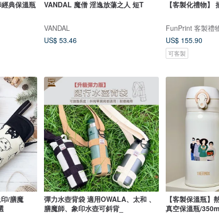
師經典保溫瓶
VANDAL 魔僧 淫逸放蕩之人 短T
【客製化禮物】 
VANDAL
FunPrint 客製禮
US$ 53.46
US$ 155.90
可客製
印/膳魔
彈力水壺背袋 適用OWALA、太和 、
【客製保溫瓶】熱
選
膳魔師、象印水壺可斜背_
真空保溫瓶/350ml