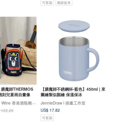
可客製
獨家販售
膳魔師THERMOS
【膳魔師不銹鋼杯-藍色】450ml | 來
雕刻兒童画自畫像
圖繪製似顏繪 保溫保冰
Design Your Own Wine 香港酒瓶雕刻禮品專門店
JennieDraw l 插畫工作室
US$ 17.82
 122.26
可客製