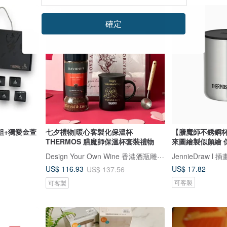
85 折
確定
組+獨愛金萱
七夕禮物|暖心客製化保溫杯
【膳魔師不銹鋼杯-
THERMOS 膳魔師保溫杯套裝禮物
來圖繪製似顏繪 
Design Your Own Wine 香港酒瓶雕刻禮品專門店
JennieDraw l
US$ 17.82
US$ 116.93
US$ 137.56
可客製
可客製