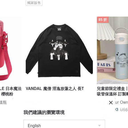
獨家販售
85 折
TTLE 日本魔法
VANDAL 魔僧 淫逸放蕩之人 長T
兒童節限定禮盒丨
l 櫻桃粉
吸管保溫杯 訂製
保溫瓶
VANDAL
US$ 66.82
US$ 103.93
US$
我們建議的瀏覽環境
可客製