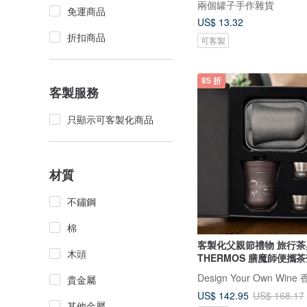
兩個罐子手作雜貨
免運商品
US$ 13.32
折扣商品
可客製
85 折
客製服務
只顯示可客製化商品
材質
不鏽鋼
棉
客製化父親節禮物 旅行茶
木頭
THERMOS 膳魔師便攜
爸
貴金屬
US$ 142.95
US$ 168.17
其他金屬