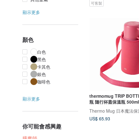
可客製
顯示更多
顏色
白色
黑色
卡其色
銀色
咖啡色
thermomug TRIP BO
顯示更多
瓶 隨行杯蓋保溫瓶 500m
Thermo Mug 日本魔法
US$ 65.93
你可能會感興趣
膳魔師