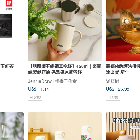
紅玉紅茶
【膳魔師不銹鋼真空杯】450ml | 來圖
藏傳佛教護法供具
繪製似顏繪 保溫保冰露營杯
速出貨 新年
JennieDraw l 插畫工作室
滿願樹
US$ 11.14
US$ 126.95
可客製
可客製