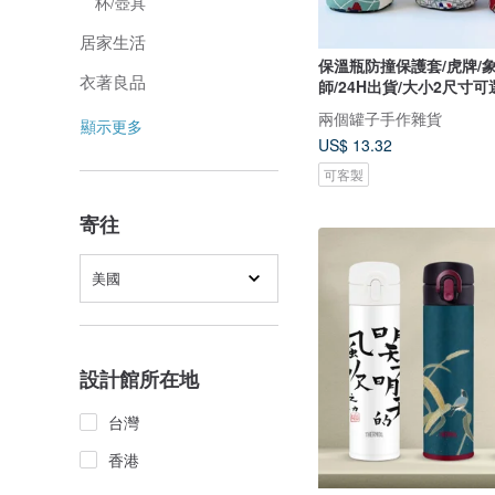
杯/壺具
居家生活
保溫瓶防撞保護套/虎牌/象
衣著良品
師/24H出貨/大小2尺寸可
兩個罐子手作雜貨
顯示更多
US$ 13.32
可客製
寄往
美國
設計館所在地
台灣
香港