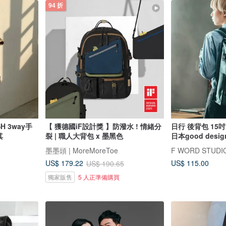
94 折
y手
【 獲德國iF設計獎 】防潑水 ! 情緒分
日行 後背包 15
其
裂 | 職人大背包 x 墨黑色
日本good desig
墨墨頭 | MoreMoreToe
F WORD STUDI
US$ 115.00
US$ 179.22
US$ 190.65
獨家販售
5 人正準備購買