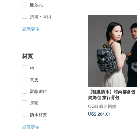
開放式
抽繩・束口
顯示更多
材質
棉
真皮
聚酯纖維
【輕量防水】時尚都會包 
媽媽包 旅行背包
尼龍
OGG 喔咯國際
US$ 204.01
防水材質
顯示更多