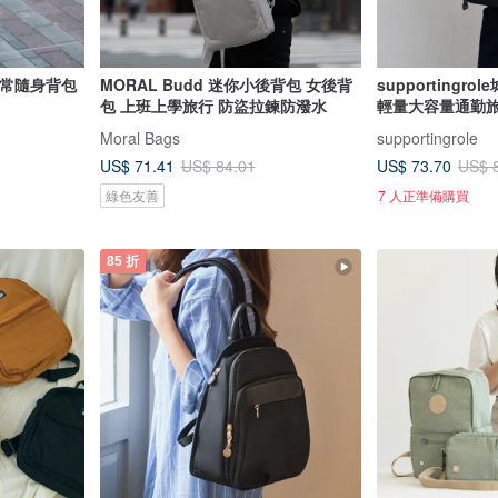
日常隨身背包
MORAL Budd 迷你小後背包 女後背
supporting
包 上班上學旅行 防盜拉鍊防潑水
輕量大容量通勤
Moral Bags
supportingrole
US$ 71.41
US$ 73.70
US$ 84.01
US$ 
綠色友善
7 人正準備購買
85 折