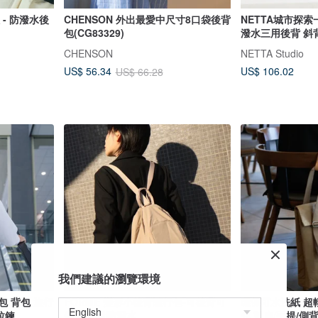
 - 防潑水後
CHENSON 外出最愛中尺寸8口袋後背
NETTA城市探索一代
包(CG83329)
潑水三用後背 斜背
CHENSON
NETTA Studio
US$ 106.02
US$ 56.34
US$ 66.28
我們建議的瀏覽環境
後背包 背包 旅行
FORME 變形小後背隨行包-可後背可
環保可水洗紙 超
拉鍊
側背 輕量防潑水
包 雙肩/手提/側