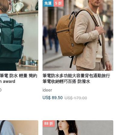
免運
5 折
吋筆電 防水 輕量 簡約
筆電防水多功能大容量背包通勤旅行
n award
筆電收納輕巧百搭 防潑水
O
ideer
US$ 89.50
US$ 179.00
88 折