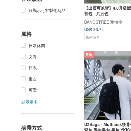
【出國可以背】4.0升級版
只顯示可客製化商品
背包 - 共五色
BANGSTREE 瀏海樹
US$ 83.74
風格
獨家販售
日常休閒
8 折
文青
日系
復古
可愛
顯示更多
U2Bags - Multitask
揹帶方式
背包 學生書包 書包 YKK