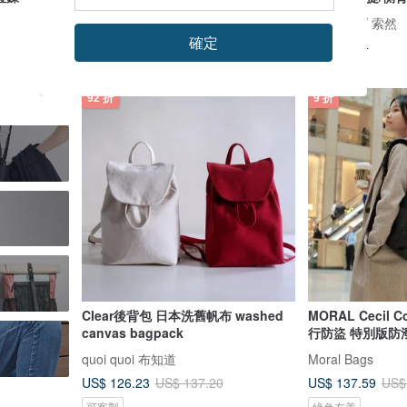
YUN Select
SOLUCKY 索然
確定
US$ 48.56
US$ 60.44
92 折
9 折
Clear後背包 日本洗舊帆布 washed
MORAL Cecil C
canvas bagpack
行防盜 特別版防
quoi quoi 布知道
Moral Bags
US$ 126.23
US$ 137.59
US$ 137.20
US$
可客製
綠色友善