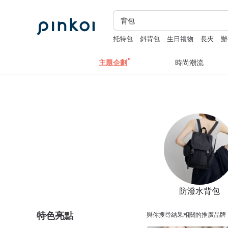
托特包
斜背包
生日禮物
長夾
辦
父親節
主題企劃
時尚潮流
防潑水背包
特色亮點
與你搜尋結果相關的推廣品牌