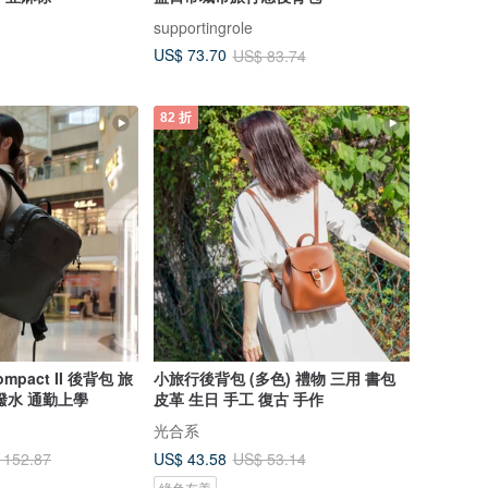
supportingrole
US$ 73.70
US$ 83.74
82 折
ompact II 後背包 旅
小旅行後背包 (多色) 禮物 三用 書包
潑水 通勤上學
皮革 生日 手工 復古 手作
光合系
US$ 43.58
 152.87
US$ 53.14
綠色友善