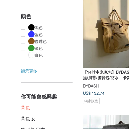
顏色
黑色
藍色
咖啡色
綠色
白色
顯示更多
【14吋中米克包】DYDASH 3wa
提/肩背/後背包/防水－卡
DYDASH
US$ 132.74
你可能會感興趣
獨家販售
背包
背包 女