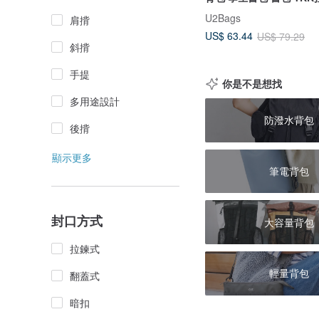
U2Bags
肩揹
US$ 63.44
US$ 79.29
斜揹
手提
你是不是想找
多用途設計
防潑水背包
後揹
顯示更多
筆電背包
封口方式
大容量背包
拉鍊式
輕量背包
翻蓋式
暗扣