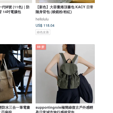
M號 (11色) | 防
【新色】大容量捲頂書包 KACY 日常
 14吋電腦包
隨身背包 (棱鏡粉/粉紅)
hellolulu
US$ 118.04
綠色友善
88 折
輕防水三合一筆電書
supportingrole極簡綠復古戶外感輕
背 亞麻棕
盈日常城市旅行感後背包