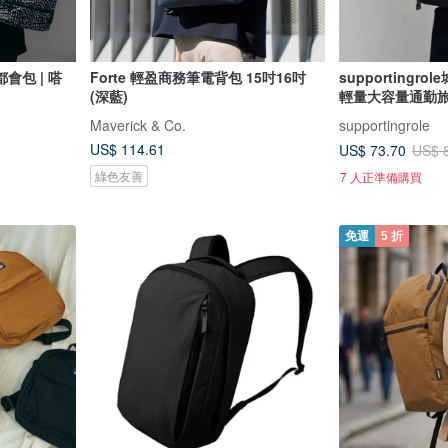
會包 | 嗒
Forte 輕盈商務筆電背包 15吋16吋
supporting
(深藍)
輕量大容量通勤
Maverick & Co.
supportingrole
US$ 114.61
US$ 73.70
US$ 
綠色友善
7 人正準備購買
免運
5 折