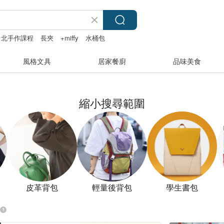
台北手作課程
長夾
+miffy
水桶包
風格文具
居家餐廚
品味美食
縮小搜尋範圍
皮革背包
輕量後背包
學生書包