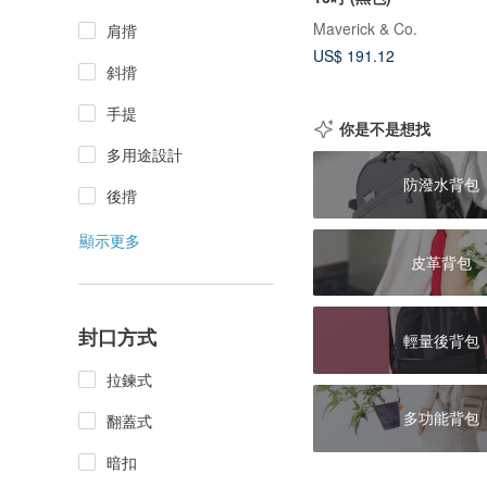
Maverick & Co.
肩揹
US$ 191.12
斜揹
手提
你是不是想找
多用途設計
防潑水背包
後揹
顯示更多
皮革背包
封口方式
輕量後背包
拉鍊式
多功能背包
翻蓋式
暗扣