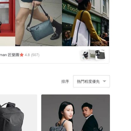
4
+
tsman 匠樂團
4.8
(507)
排序
熱門程度優先