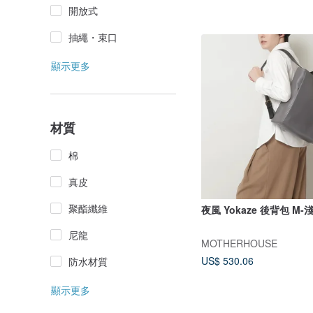
開放式
抽繩・束口
顯示更多
材質
棉
真皮
聚酯纖維
夜風 Yokaze 後背包 M-
尼龍
MOTHERHOUSE
US$ 530.06
防水材質
顯示更多