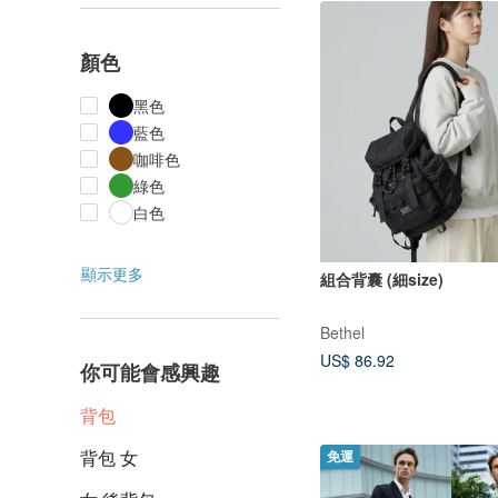
顏色
黑色
藍色
咖啡色
綠色
白色
顯示更多
組合背囊 (細size)
Bethel
US$ 86.92
你可能會感興趣
背包
背包 女
免運