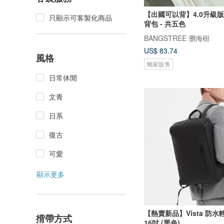
【出國可以背】4.0升級版
只顯示可客製化商品
背包 - 共五色
BANGSTREE 瀏海樹
US$ 83.74
風格
獨家販售
日常休閒
文青
日系
復古
可愛
顯示更多
【熱賣新品】Vista 防
揹帶方式
16吋 (黑色)