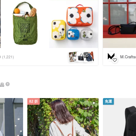
5
+
M.Craf
9
(1,221)
商品
82 折
免運