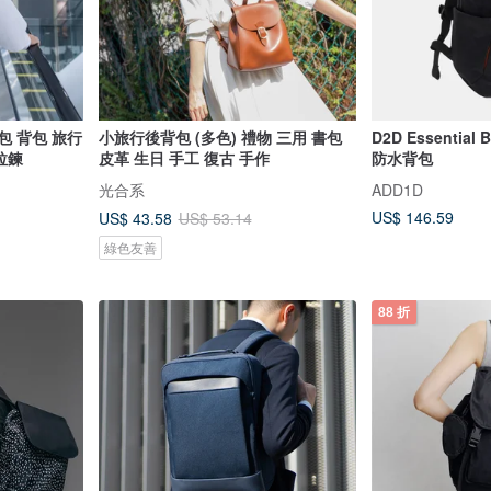
後背包 背包 旅行
小旅行後背包 (多色) 禮物 三用 書包
D2D Essential
拉鍊
皮革 生日 手工 復古 手作
防水背包
光合系
ADD1D
US$ 146.59
US$ 43.58
US$ 53.14
綠色友善
88 折