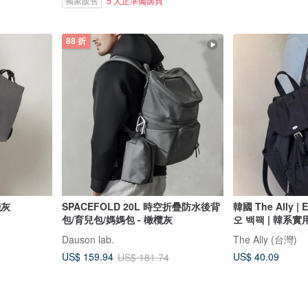
獨家販售
5 人正準備購買
88 折
淺灰
SPACEFOLD 20L 時空折疊防水後背
韓國 The Ally | 
包/育兒包/媽媽包 - 橄欖灰
오 백팩 | 韓系
Dauson lab.
The Ally (台灣)
US$ 40.09
US$ 159.94
US$ 181.74