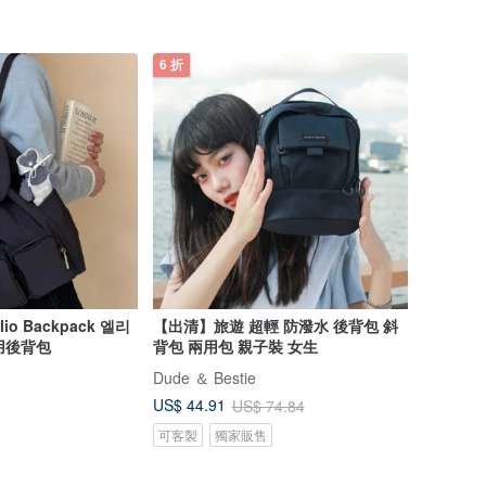
6 折
Elio Backpack 엘리
【出清】旅遊 超輕 防潑水 後背包 斜
實用後背包
背包 兩用包 親子裝 女生
Dude ＆ Bestie
US$ 44.91
US$ 74.84
可客製
獨家販售