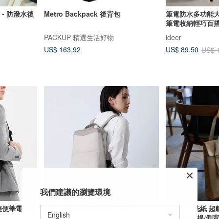
 - 防潑水後
Metro Backpack 後背包
筆電防水多功能
筆電收納輕巧百搭
PACKUP 精選生活好物
ideer
US$ 163.92
US$ 89.50
US$ 
我們建議的瀏覽環境
水輕便筆電背包
Dual-Core 雙核 後背包-米灰
環保可水洗紙 超
包 雙肩/手提/側