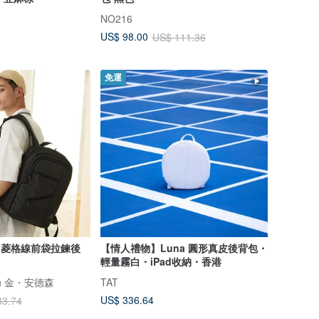
NO216
US$ 98.00
US$ 111.36
免運
y菱格線前袋拉鍊後
【情人禮物】Luna 圓形真皮後背包・
輕量霧白・iPad收納・香港
rson 金・安德森
TAT
US$ 336.64
83.74