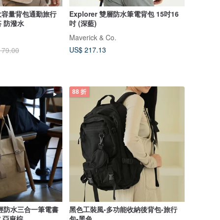
大容量背包通勤旅行
Explorer 雙層防水筆電背包 15吋16
 防潑水
吋 (深藍)
Maverick & Co.
US$ 217.13
179.00
88 折
輕防水三合一筆電書
黑色工裝風-多功能收納後背包-旅行
背 亞麻棕
包-黑色