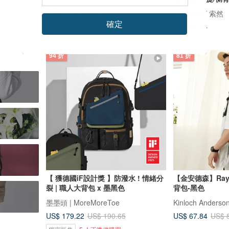
MOTHERHOUSE
SOLUCKY 索然
確定
US$ 440.97
US$ 60.44
94 折
81 折
【 獲德國iF設計獎 】防潑水 ! 情緒分
【金安德森】Ra
裂 | 職人大背包 x 墨黑色
背包-黑色
墨墨頭 | MoreMoreToe
Kinloch Ande
US$ 179.22
US$ 67.84
US$ 190.65
US$ 