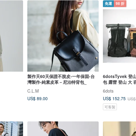
免運
98 折
製作天60天保證不脫皮-一年保固-台
6dotsTyvek 登山
灣製作-純素皮革－尼泊特背包_
包 露營 登山 大 
C.L.M
6dots
US$ 89.00
US$ 152.75
US$
可客製