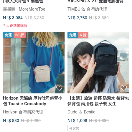
| 職人大背包 x 墨黑色
BACKPACK 2.0 雙層電腦後背包
黑色
墨墨頭 | MoreMoreToe
TIMBUK2 台灣總代理
NT$ 3,084
NT$ 3,280
NT$ 2,760
NT$ 3,680
7 人正準備購買
免運
68 折
免運
6 折
Horizon 天際線 厚片吐司斜背小
【出清】旅遊 超輕 防潑水 後背包
包 Toastie Crossbody
斜背包 兩用包 親子裝 女生
Horizon 台灣獨家代理
Dude ＆ Bestie
NT$ 880
NT$ 1,280
NT$ 1,008
NT$ 1,680
可客製