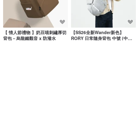
【 情人節禮物 】奶豆喵刺繡厚切
【SS26全新Wander新色】
背包－烏龍鐵觀音 x 防潑水
RORY 日常隨身背包 中號 (中性
灰)
墨墨頭 | MoreMoreToe
hellolulu
NT$ 1,638
NT$ 1,680
NT$ 2,550
獨家販售
綠色友善
免運