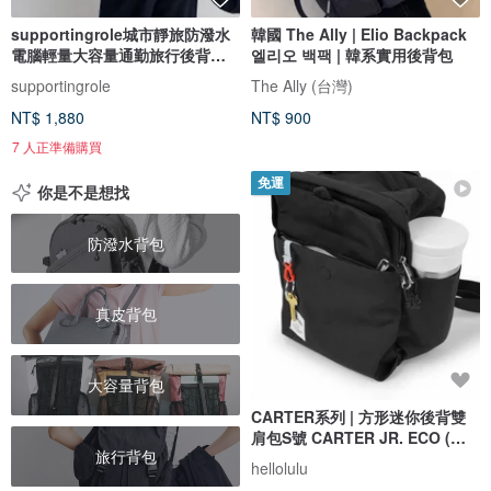
supportingrole城市靜旅防潑水
韓國 The Ally | Elio Backpack
電腦輕量大容量通勤旅行後背包
엘리오 백팩 | 韓系實用後背包
黑
supportingrole
The Ally (台灣)
NT$ 1,880
NT$ 900
7 人正準備購買
免運
你是不是想找
防潑水背包
真皮背包
大容量背包
CARTER系列 | 方形迷你後背雙
肩包S號 CARTER JR. ECO (暗
旅行背包
黑)
hellolulu