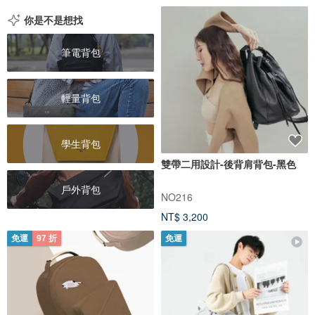
你是不是想找
筆電背包
輕量背包
學生背包
雙帶二用設計-後背肩背包-黑色
戶外背包
NO216
NT$ 3,200
免運
97 折
免運