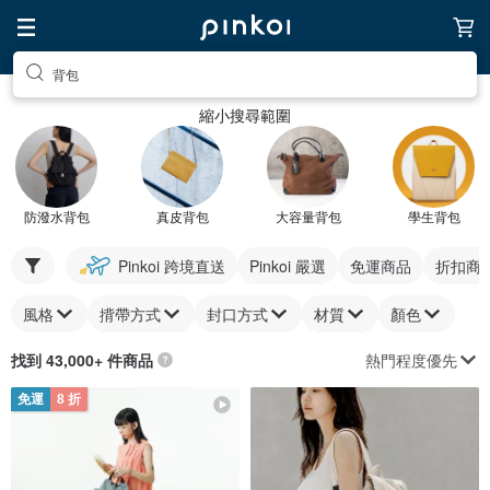
背包
縮小搜尋範圍
防潑水背包
真皮背包
大容量背包
學生背包
Pinkoi 跨境直送
Pinkoi 嚴選
免運商品
折扣商
風格
揹帶方式
封口方式
材質
顏色
熱門程度優先
找到 43,000+ 件商品
免運
8 折