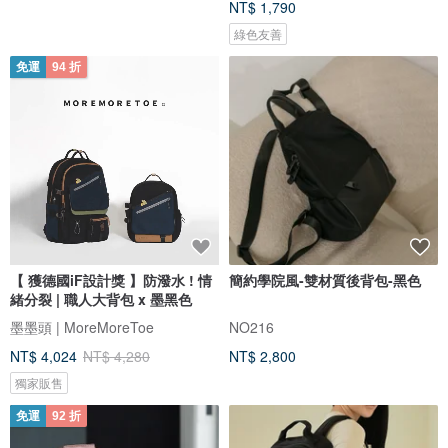
NT$ 1,790
綠色友善
免運
94 折
【 獲德國iF設計獎 】防潑水 ! 情
簡約學院風-雙材質後背包-黑色
緒分裂 | 職人大背包 x 墨黑色
墨墨頭 | MoreMoreToe
NO216
NT$ 4,024
NT$ 4,280
NT$ 2,800
獨家販售
免運
92 折