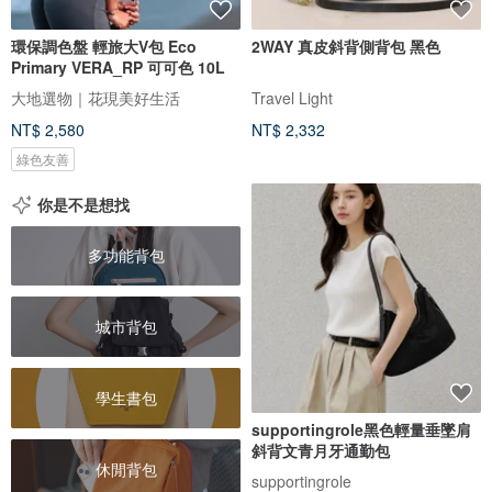
環保調色盤 輕旅大V包 Eco
2WAY 真皮斜背側背包 黑色
Primary VERA_RP 可可色 10L
大地選物｜花現美好生活
Travel Light
NT$ 2,580
NT$ 2,332
綠色友善
你是不是想找
多功能背包
城市背包
學生書包
supportingrole黑色輕量垂墜肩
斜背文青月牙通勤包
休閒背包
supportingrole