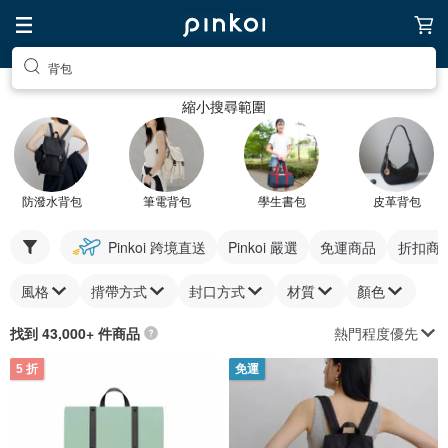
背包
縮小搜尋範圍
防潑水背包
筆電背包
學生書包
皮革背包
Pinkoi 跨境直送
Pinkoi 嚴選
免運商品
折扣商
風格
揹帶方式
封口方式
材質
顏色
熱門程度優先
找到 43,000+ 件商品
5 折
免運