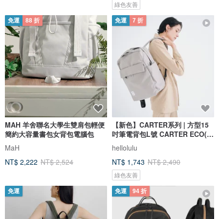
綠色友善
免運
88 折
免運
7 折
MAH 羊舍聯名大學生雙肩包輕便
【新色】CARTER系列 | 方型15
簡約大容量書包女背包電腦包
吋筆電背包L號 CARTER ECO(柔
灰色)
MaH
hellolulu
NT$ 2,222
NT$ 2,524
NT$ 1,743
NT$ 2,490
綠色友善
免運
免運
94 折