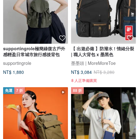
supportingrole極簡綠復古戶外
【 出遊必備 】防潑水 ! 情緒分裂
感輕盈日常城市旅行感後背包
| 職人大背包 x 墨黑色
supportingrole
墨墨頭 | MoreMoreToe
NT$ 1,880
NT$ 3,084
NT$ 3,280
8 人正準備購買
免運
7 折
88 折