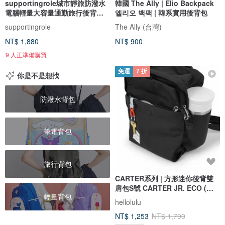
supportingrole城市靜旅防潑水
韓國 The Ally | Elio Backpack
電腦輕量大容量通勤旅行後背包
엘리오 백팩 | 韓系實用後背包
黑
supportingrole
The Ally (台灣)
NT$ 1,880
NT$ 900
9 人正準備購買
免運
7 折
你是不是想找
防潑水背包
筆電背包
旅行背包
CARTER系列 | 方形迷你後背雙
肩包S號 CARTER JR. ECO (暗
輕量背包
黑)
hellolulu
NT$ 1,253
NT$ 1,790