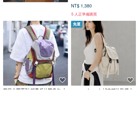
NT$ 1,380
5 人正準備購買
免運
落日公園系列 輕量戶外雙肩包 山
supportingrole城市靜旅防潑水
系撞色通勤旅行後背包 日落色
電腦輕量大容量通勤旅行後背包
白
製包事多 Sumayzoy Store
supportingrole
NT$ 1,257
NT$ 1,880
免運
免運