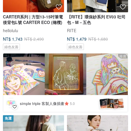
CARTER系列 | 方型13-15吋筆電
【RITE】環保紗系列 EV03 吐司
後背包L號 CARTER ECO (橄欖)
包－M－五色
hellolulu
RITE
NT$ 1,743
NT$ 2,490
NT$ 1,479
NT$ 1,680
綠色友善
綠色友善
推廣
4
+
simple triple 客製人像插畫
5.0
免運