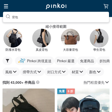
背包
縮小搜尋範圍
防潑水背包
真皮背包
大容量背包
學生背包
Pinkoi 跨境直送
Pinkoi 嚴選
免運商品
折扣商
風格
揹帶方式
封口方式
材質
顏色
熱門程度優先
找到 43,000+ 件商品
免運
6 折