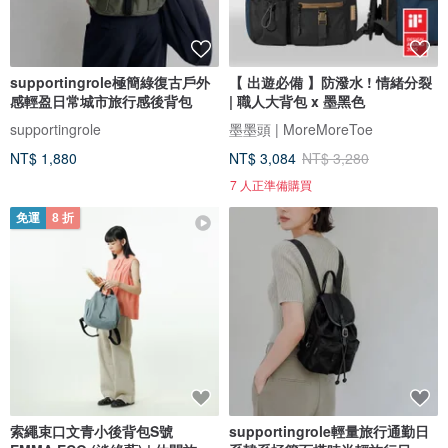
supportingrole極簡綠復古戶外
【 出遊必備 】防潑水 ! 情緒分裂
感輕盈日常城市旅行感後背包
| 職人大背包 x 墨黑色
supportingrole
墨墨頭 | MoreMoreToe
NT$ 1,880
NT$ 3,084
NT$ 3,280
7 人正準備購買
免運
8 折
索繩束口文青小後背包S號
supportingrole輕量旅行通勤日