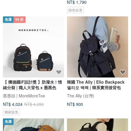
NT$ 1,790
綠色友善
免運
94 折
【 獲德國iF設計獎 】防潑水 ! 情
韓國 The Ally | Elio Backpack
緒分裂 | 職人大背包 x 墨黑色
엘리오 백팩 | 韓系實用後背包
墨墨頭 | MoreMoreToe
The Ally (台灣)
NT$ 4,024
NT$ 4,280
NT$ 900
獨家販售
免運