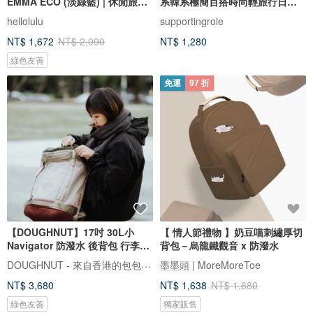
EMMA ECO (淡綠藍) | 休閒旅行
系韓系極簡百搭時尚輕旅行日常
雙肩包
後背
hellolulu
supportingrole
NT$ 1,672
NT$ 2,090
NT$ 1,280
綠色友善
免運
97 折
【DOUGHNUT】17吋 30L小
【 情人節禮物 】奶豆喵刺繡厚切
Navigator 防潑水 後背包 行李袋-
背包－烏龍鐵觀音 x 防潑水
米黃 RE
DOUGHNUT - 來自香港的包包設計品牌
墨墨頭 | MoreMoreToe
NT$ 3,680
NT$ 1,638
NT$ 1,680
綠色友善
獨家販售