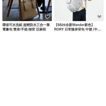
環保可水洗紙 超輕防水三合一筆
【SS26全新Wander新色】
電書包 雙肩/手提/側背 亞麻棕
RORY 日常隨身背包 中號 (中性
灰)
SOLUCKY 索然
hellolulu
NT$ 1,663
NT$ 2,550
綠色友善
8 折
免運