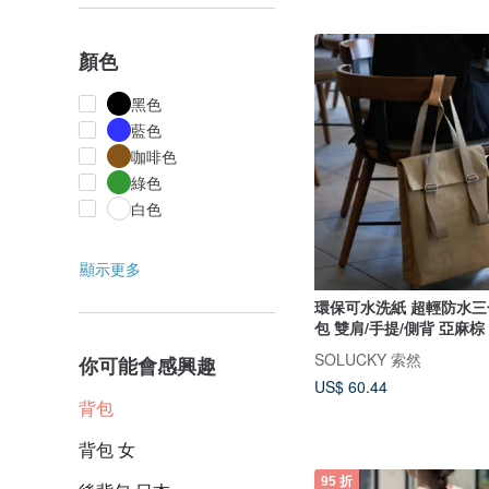
顏色
黑色
藍色
咖啡色
綠色
白色
顯示更多
環保可水洗紙 超輕防水
包 雙肩/手提/側背 亞麻棕
SOLUCKY 索然
你可能會感興趣
US$ 60.44
背包
背包 女
95 折