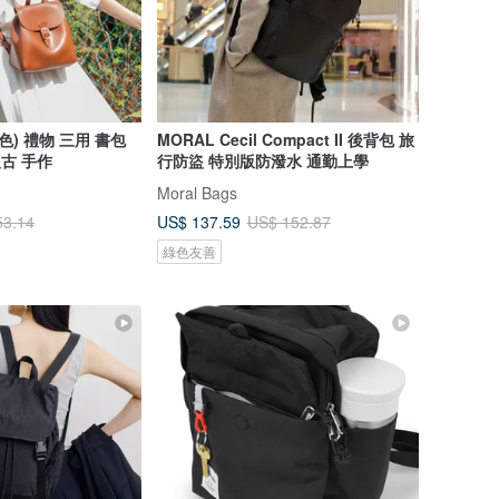
色) 禮物 三用 書包
MORAL Cecil Compact II 後背包 旅
復古 手作
行防盜 特別版防潑水 通勤上學
Moral Bags
US$ 137.59
53.14
US$ 152.87
綠色友善