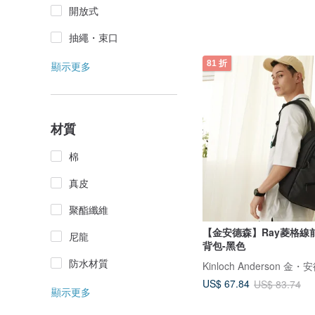
開放式
抽繩・束口
81 折
顯示更多
材質
棉
真皮
聚酯纖維
【金安德森】Ray菱格線
尼龍
背包-黑色
防水材質
Kinloch Anderson 金・
US$ 67.84
US$ 83.74
顯示更多