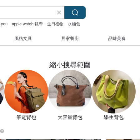
d you
apple watch 錶帶
生日禮物
水桶包
風格文具
居家餐廚
品味美食
縮小搜尋範圍
筆電背包
大容量背包
學生背包