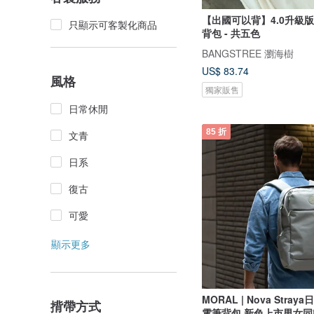
【出國可以背】4.0升級版
只顯示可客製化商品
背包 - 共五色
BANGSTREE 瀏海樹
US$ 83.74
風格
獨家販售
日常休閒
85 折
文青
日系
復古
可愛
顯示更多
MORAL | Nova Stra
揹帶方式
電筆背包 新色上市男女同