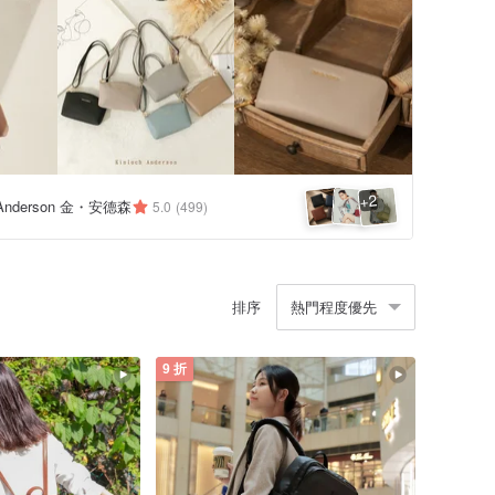
2
+
h Anderson 金・安德森
5.0
(499)
排序
熱門程度優先
9 折