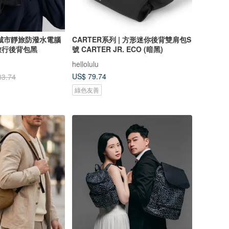
role城市靜旅防潑水電腦
CARTER系列 | 方形迷你後背雙肩包S
旅行後背包黑
號 CARTER JR. ECO (暗黑)
hellolulu
US$ 79.74
83.74
綠色友善