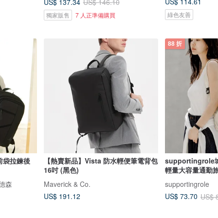
US$ 114.61
US$ 137.34
US$ 146.10
綠色友善
獨家販售
7 人正準備購買
88 折
前袋拉鍊後
【熱賣新品】Vista 防水輕便筆電背包
supporting
16吋 (黑色)
輕量大容量通勤
安德森
Maverick & Co.
supportingrole
US$ 191.12
US$ 73.70
US$ 