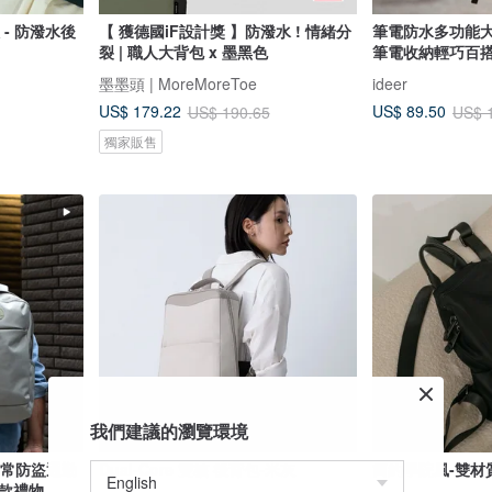
 - 防潑水後
【 獲德國iF設計獎 】防潑水 ! 情緒分
筆電防水多功能
裂 | 職人大背包 x 墨黑色
筆電收納輕巧百搭
墨墨頭 | MoreMoreToe
ideer
US$ 179.22
US$ 89.50
US$ 190.65
US$ 
獨家販售
我們建議的瀏覽環境
ya日常防盜通勤
Dual-Core 雙核 後背包-米灰
簡約學院風-雙材
款禮物