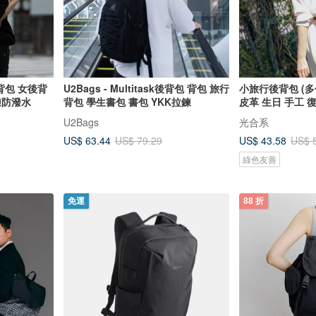
後背包 女後背
U2Bags - Multitask後背包 背包 旅行
小旅行後背包 (多
鍊防潑水
背包 學生書包 書包 YKK拉鍊
皮革 生日 手工 
U2Bags
光合系
US$ 63.44
US$ 43.58
US$ 79.29
US$ 
綠色友善
免運
88 折