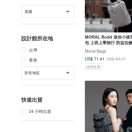
美國
MORAL Budd 迷你小
設計館所在地
包 上班上學旅行 防盜拉
台灣
Moral Bags
US$ 71.41
US$ 84.01
香港
綠色友善
所有地區
快速出貨
24 小時出貨