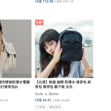
US$ 172.66
US$ 181.74
6 折
role城市靜旅防潑水電腦
【出清】旅遊 超輕 防潑水 後背包 斜
旅行後背包白
背包 兩用包 親子裝 女生
Dude ＆ Bestie
US$ 44.91
83.74
US$ 74.84
可客製
獨家販售