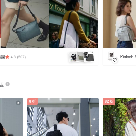
4
+
匠樂團
Kinloc
4.8
(507)
商品
8 折
82 折