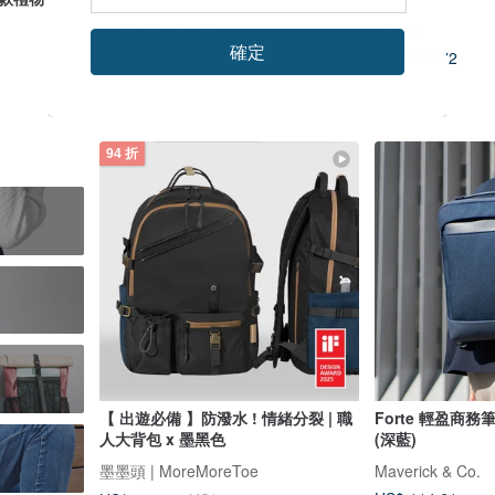
MOTHERHOUSE
NO216
確定
US$ 440.97
US$ 124.72
94 折
【 出遊必備 】防潑水 ! 情緒分裂 | 職
Forte 輕盈商務
人大背包 x 墨黑色
(深藍)
墨墨頭 | MoreMoreToe
Maverick & Co.