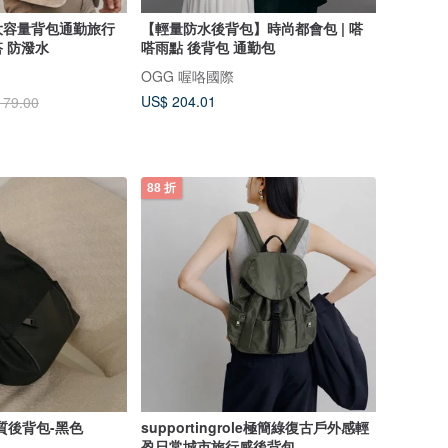
大容量背包通勤旅行
【輕量防水後背包】時尚都會包 | 嗒
 防潑水
嗒雨點 後背包 通勤包
OGG 喔咯國際
US$ 204.01
179.00
88 折
質後背包-黑色
supportingrole極簡綠復古戶外感輕
盈日常城市旅行感後背包