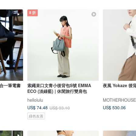
8 折
三合一筆電書
索繩束口文青小後背包S號 EMMA
夜風 Yokaze 後
ECO (淡綠藍) | 休閒旅行雙肩包
hellolulu
MOTHERHOUSE
US$ 530.06
US$ 74.48
US$ 93.10
綠色友善