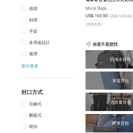
Moral Bags
肩揹
US$ 103.93
US$ 122.26
斜揹
綠色友善
手提
多用途設計
你是不是想找
後揹
防潑水背包
顯示更多
筆電背包
封口方式
大容量背包
拉鍊式
翻蓋式
輕量背包
暗扣