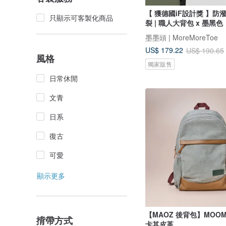
【 獲德國iF設計獎 】防潑水 !
只顯示可客製化商品
裂 | 職人大背包 x 墨黑色
墨墨頭 | MoreMoreToe
US$ 179.22
US$ 190.65
風格
獨家販售
日常休閒
文青
日系
復古
可愛
顯示更多
【MAOZ 後背包】MOOM
揹帶方式
卡其皮革