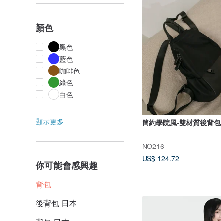
顏色
黑色
藍色
咖啡色
綠色
白色
顯示更多
簡約學院風-雙材質後背包
NO216
US$ 124.72
你可能會感興趣
背包
後背包 日本