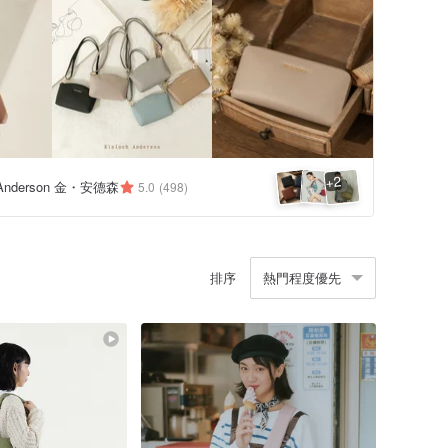
2
+
h Anderson 金・安德森
5.0
(498)
排序
熱門程度優先