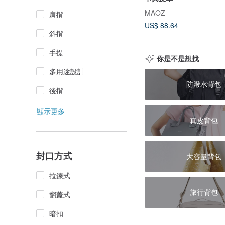
MAOZ
肩揹
US$ 88.64
斜揹
手提
你是不是想找
多用途設計
防潑水背包
後揹
顯示更多
真皮背包
封口方式
大容量背包
拉鍊式
旅行背包
翻蓋式
暗扣