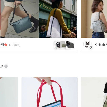
4
+
匠樂團
Kinloc
4.8
(507)
商品