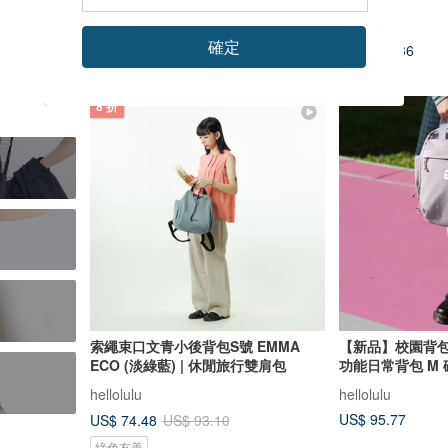
hellolulu
NO216
確定
US$ 93.10
US$ 111.36
8 折
索繩束口文青小後背包S號 EMMA
【新品】校園背包 | 
ECO (淡綠藍) | 休閒旅行雙肩包
hellolulu
hellolulu
US$ 95.77
US$ 74.48
US$ 93.10
綠色友善