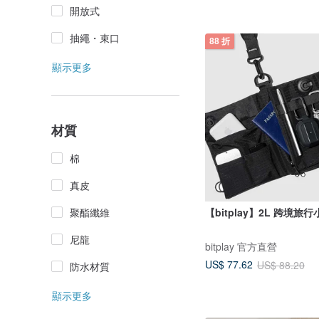
開放式
抽繩・束口
88 折
顯示更多
材質
棉
真皮
聚酯纖維
尼龍
bitplay 官方直營
US$ 77.62
US$ 88.20
防水材質
顯示更多