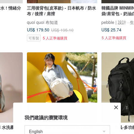
 情緒分
三用後背包(皮革款) - 日本帆布 / 防水
韓國品牌 MINM
布 / 後揹 / 肩揹
袋/肩背包 - 奶油
quoi quoi 布知道
pebble | 設計 · 
US$ 25.74
US$ 179.50
US$ 195.10
5 人正準備購買
可客製
5 人正準備購買
我們建議的瀏覽環境
 水洗霧灰|
【新品】日常之選| 校園背包 | MAYA
黑色工裝風-多功
圓頂日常隨身背包 (雲尼拿白)
包-黑色