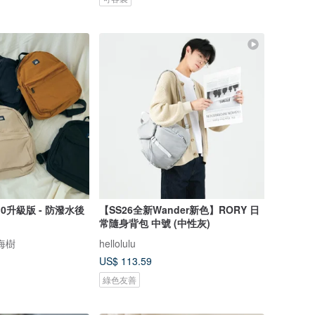
0升級版 - 防潑水後
【SS26全新Wander新色】RORY 日
常隨身背包 中號 (中性灰)
瀏海樹
hellolulu
US$ 113.59
綠色友善