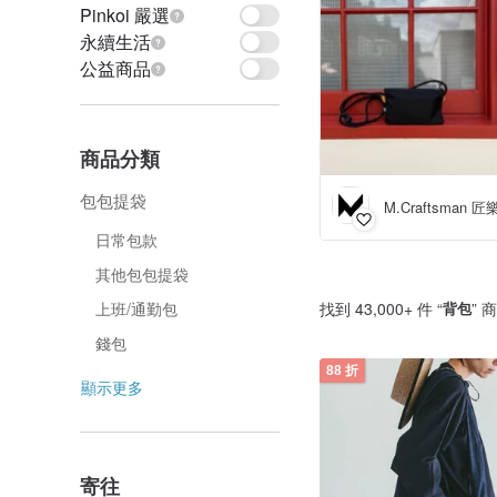
Pinkoi 嚴選
永續生活
公益商品
商品分類
包包提袋
M.Craftsman 
日常包款
其他包包提袋
找到 43,000+ 件 “
背包
” 
上班/通勤包
錢包
88 折
顯示更多
寄往