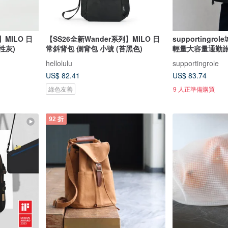
】MILO 日
【SS26全新Wander系列】MILO 日
supporting
性灰)
常斜背包 側背包 小號 (苔黑色)
輕量大容量通勤
hellolulu
supportingrole
US$ 82.41
US$ 83.74
綠色友善
9 人正準備購買
92 折