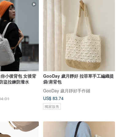
 迷你小後背包 女後背
GooDay 歲月靜好 拉菲草手工編織提
 防盜拉鍊防潑水
袋/肩背包
GooDay 歲月靜好手作鋪
US$ 83.74
84.01
獨家販售