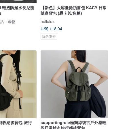
IN 輕透防潑水長尼龍
【新色】大容量捲頂書包 KACY 日常
白
隨身背包 (霧卡其/焦糖)
生活 · 選物
hellolulu
US$ 118.04
綠色友善
能收納後背包-旅行
supportingrole極簡綠復古戶外感輕
盈日常城市旅行感後背包