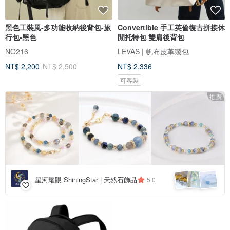
黑色工裝風-多功能收納後背包-旅
Convertible 手工英倫復古拼接休
行包-黑色
閒托特包 雙肩後背包
NO216
LEVAS | 帆布皮革製包
NT$ 2,200
NT$ 2,500
NT$ 2,336
可客製
推廣
星河耀眼 ShiningStar | 天然石飾品
5.0