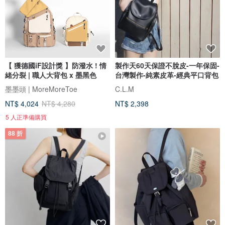
【 獲德國iF設計獎 】防潑水 ! 情
製作天60天保證不脫皮-一年保固-
緒分裂 | 職人大背包 x 墨黑色
台灣製作-純素皮革-經典平口背包
墨墨頭 | MoreMoreToe
C.L.M
NT$ 4,024
NT$ 4,280
NT$ 2,398
5 人正準備購買
88 折