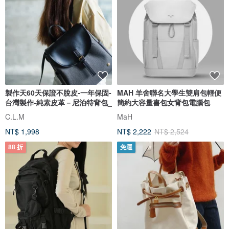
製作天60天保證不脫皮-一年保固-
MAH 羊舍聯名大學生雙肩包輕便
台灣製作-純素皮革－尼泊特背包_
簡約大容量書包女背包電腦包
C.L.M
MaH
NT$ 1,998
NT$ 2,222
NT$ 2,524
88 折
免運