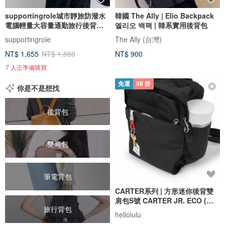
supportingrole城市靜旅防潑水
韓國 The Ally | Elio Backpack
電腦輕量大容量通勤旅行後背包
엘리오 백팩 | 韓系實用後背包
黑
supportingrole
The Ally (台灣)
NT$ 1,655
NT$ 1,880
NT$ 900
7 人正準備購買
免運
88 折
你是不是想找
後背包
雙肩包
筆電背包
CARTER系列 | 方形迷你後背雙
肩包S號 CARTER JR. ECO (暗
旅行背包
黑)
hellolulu