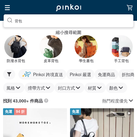
背包
縮小搜尋範圍
防潑水背包
皮革背包
學生書包
手工背包
Pinkoi 跨境直送
Pinkoi 嚴選
免運商品
折扣商
風格
揹帶方式
封口方式
材質
顏色
熱門程度優先
找到 43,000+ 件商品
免運
94 折
免運