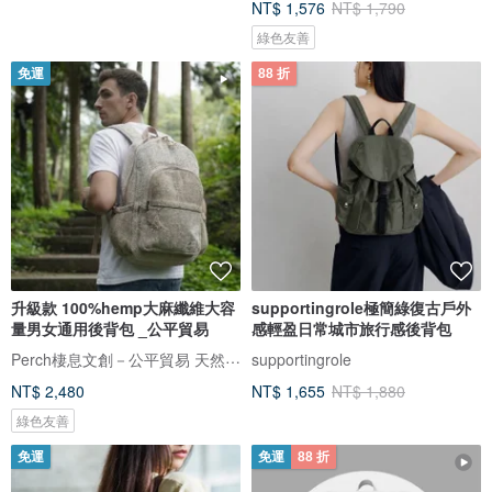
NT$ 1,576
NT$ 1,790
綠色友善
免運
88 折
升級款 100%hemp大麻纖維大容
supportingrole極簡綠復古戶外
量男女通用後背包 _公平貿易
感輕盈日常城市旅行感後背包
Perch棲息文創－公平貿易 天然纖維 手工製作
supportingrole
NT$ 2,480
NT$ 1,655
NT$ 1,880
綠色友善
免運
免運
88 折