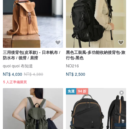
三用後背包(皮革款) - 日本帆布 /
黑色工裝風-多功能收納後背包-旅
防水布 / 後揹 / 肩揹
行包-黑色
quoi quoi 布知道
NO216
NT$ 4,030
NT$ 4,380
NT$ 2,500
5 人正準備購買
免運
94 折