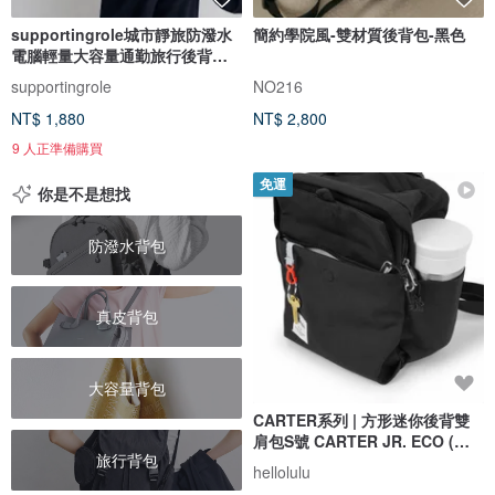
supportingrole城市靜旅防潑水
簡約學院風-雙材質後背包-黑色
電腦輕量大容量通勤旅行後背包
黑
supportingrole
NO216
NT$ 1,880
NT$ 2,800
9 人正準備購買
免運
你是不是想找
防潑水背包
真皮背包
大容量背包
CARTER系列 | 方形迷你後背雙
肩包S號 CARTER JR. ECO (暗
旅行背包
黑)
hellolulu