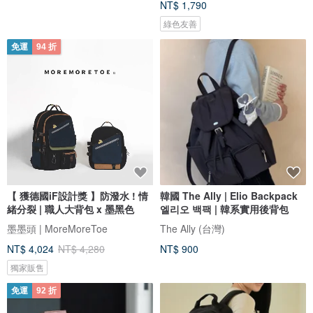
NT$ 1,790
綠色友善
免運
94 折
【 獲德國iF設計獎 】防潑水 ! 情
韓國 The Ally | Elio Backpack
緒分裂 | 職人大背包 x 墨黑色
엘리오 백팩 | 韓系實用後背包
墨墨頭 | MoreMoreToe
The Ally (台灣)
NT$ 4,024
NT$ 4,280
NT$ 900
獨家販售
免運
92 折