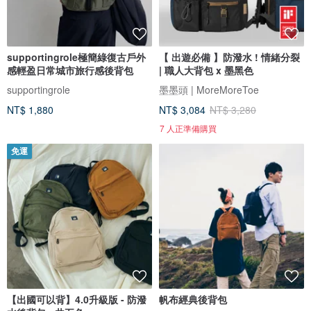
supportingrole極簡綠復古戶外
【 出遊必備 】防潑水 ! 情緒分裂
感輕盈日常城市旅行感後背包
| 職人大背包 x 墨黑色
supportingrole
墨墨頭 | MoreMoreToe
NT$ 1,880
NT$ 3,084
NT$ 3,280
7 人正準備購買
免運
【出國可以背】4.0升級版 - 防潑
帆布經典後背包