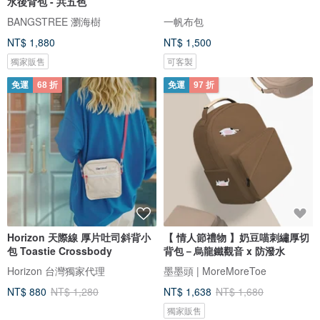
水後背包 - 共五色
BANGSTREE 瀏海樹
一帆布包
NT$ 1,880
NT$ 1,500
獨家販售
可客製
免運
68 折
免運
97 折
Horizon 天際線 厚片吐司斜背小
【 情人節禮物 】奶豆喵刺繡厚切
包 Toastie Crossbody
背包－烏龍鐵觀音 x 防潑水
Horizon 台灣獨家代理
墨墨頭 | MoreMoreToe
NT$ 880
NT$ 1,280
NT$ 1,638
NT$ 1,680
獨家販售