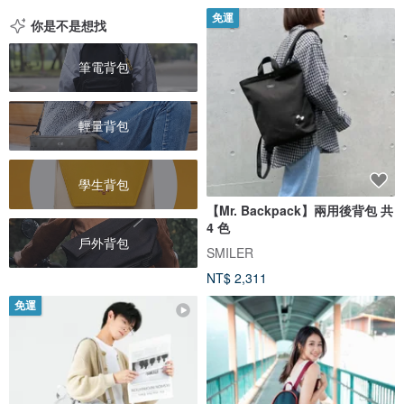
免運
你是不是想找
筆電背包
輕量背包
學生背包
【Mr. Backpack】兩用後背包 共
4 色
戶外背包
SMILER
NT$ 2,311
免運