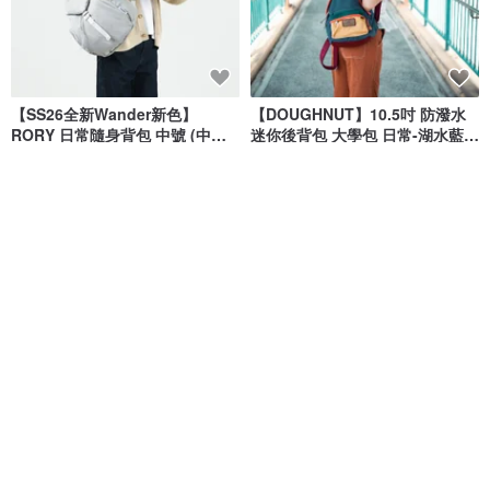
【SS26全新Wander新色】
【DOUGHNUT】10.5吋 防潑水
RORY 日常隨身背包 中號 (中性
迷你後背包 大學包 日常-湖水藍
灰)
MHA
DOUGHNUT - 來自香港的包包設計品牌
hellolulu
NT$ 2,550
NT$ 1,580
綠色友善
綠色友善
8 折
免運