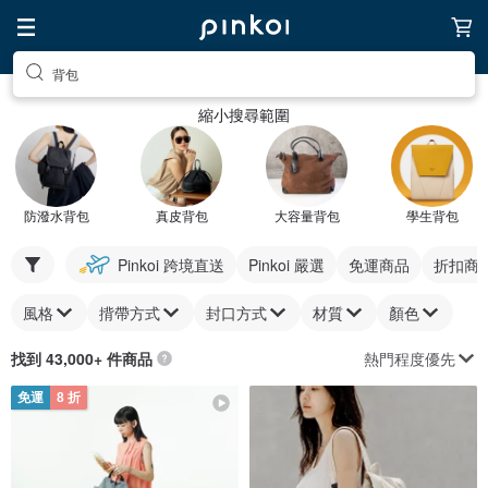
背包
縮小搜尋範圍
防潑水背包
真皮背包
大容量背包
學生背包
Pinkoi 跨境直送
Pinkoi 嚴選
免運商品
折扣商
風格
揹帶方式
封口方式
材質
顏色
熱門程度優先
找到 43,000+ 件商品
免運
8 折