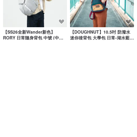
【SS26全新Wander新色】
【DOUGHNUT】10.5吋 防潑水
RORY 日常隨身背包 中號 (中性
迷你後背包 大學包 日常-湖水藍
灰)
MHA
DOUGHNUT - 來自香港的包包設計品牌
hellolulu
NT$ 2,550
NT$ 1,580
綠色友善
綠色友善
8 折
免運