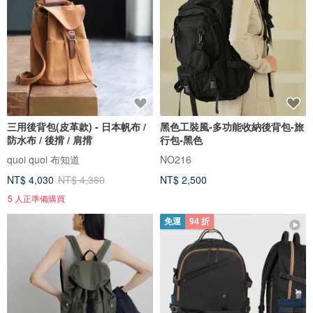
三用後背包(皮革款) - 日本帆布 /
黑色工裝風-多功能收納後背包-旅
防水布 / 後揹 / 肩揹
行包-黑色
quoi quoi 布知道
NO216
NT$ 4,030
NT$ 4,380
NT$ 2,500
5 人正準備購買
免運
94 折