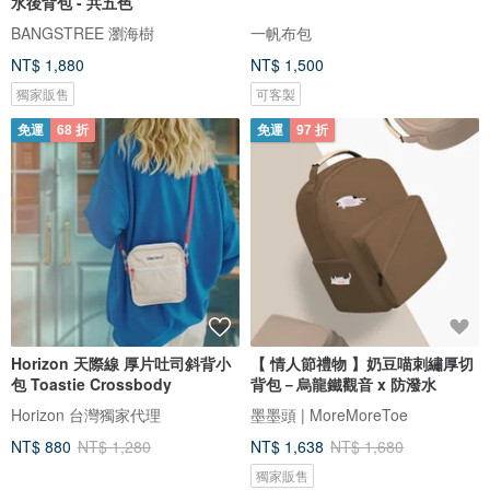
水後背包 - 共五色
BANGSTREE 瀏海樹
一帆布包
NT$ 1,880
NT$ 1,500
獨家販售
可客製
免運
68 折
免運
97 折
Horizon 天際線 厚片吐司斜背小
【 情人節禮物 】奶豆喵刺繡厚切
包 Toastie Crossbody
背包－烏龍鐵觀音 x 防潑水
Horizon 台灣獨家代理
墨墨頭 | MoreMoreToe
NT$ 880
NT$ 1,280
NT$ 1,638
NT$ 1,680
獨家販售