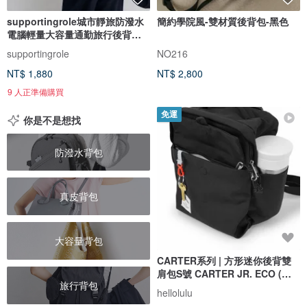
supportingrole城市靜旅防潑水
簡約學院風-雙材質後背包-黑色
電腦輕量大容量通勤旅行後背包
黑
supportingrole
NO216
NT$ 1,880
NT$ 2,800
9 人正準備購買
免運
你是不是想找
防潑水背包
真皮背包
大容量背包
CARTER系列 | 方形迷你後背雙
肩包S號 CARTER JR. ECO (暗
旅行背包
黑)
hellolulu