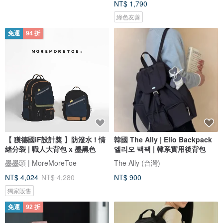
NT$ 1,790
綠色友善
免運
94 折
【 獲德國iF設計獎 】防潑水 ! 情
韓國 The Ally | Elio Backpack
緒分裂 | 職人大背包 x 墨黑色
엘리오 백팩 | 韓系實用後背包
墨墨頭 | MoreMoreToe
The Ally (台灣)
NT$ 4,024
NT$ 4,280
NT$ 900
獨家販售
免運
92 折