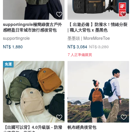
supportingrole極簡綠復古戶外
【 出遊必備 】防潑水 ! 情緒分裂
感輕盈日常城市旅行感後背包
| 職人大背包 x 墨黑色
supportingrole
墨墨頭 | MoreMoreToe
NT$ 1,880
NT$ 3,084
NT$ 3,280
7 人正準備購買
免運
【出國可以背】4.0升級版 - 防潑
帆布經典後背包