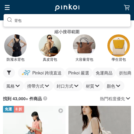
背包
縮小搜尋範圍
防潑水背包
真皮背包
大容量背包
學生背包
Pinkoi 跨境直送
Pinkoi 嚴選
免運商品
折扣商
風格
揹帶方式
封口方式
材質
顏色
熱門程度優先
找到 43,000+ 件商品
免運
8 折