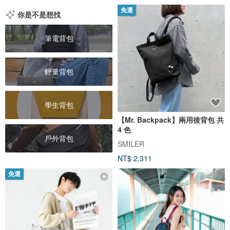
免運
你是不是想找
筆電背包
輕量背包
學生背包
【Mr. Backpack】兩用後背包 共
4 色
戶外背包
SMILER
NT$ 2,311
免運