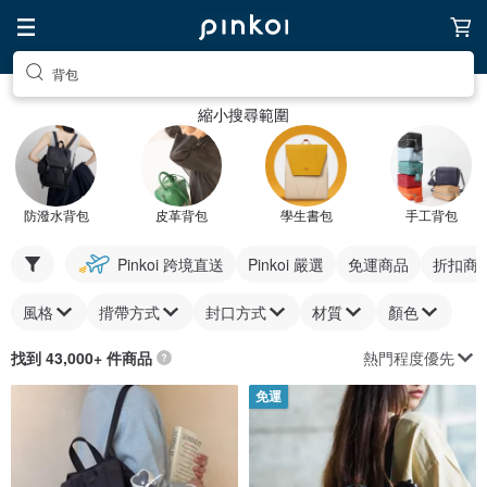
背包
縮小搜尋範圍
防潑水背包
皮革背包
學生書包
手工背包
Pinkoi 跨境直送
Pinkoi 嚴選
免運商品
折扣商
風格
揹帶方式
封口方式
材質
顏色
熱門程度優先
找到 43,000+ 件商品
免運