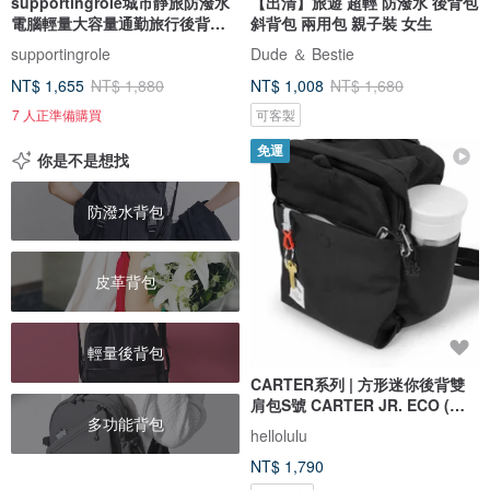
supportingrole城市靜旅防潑水
【出清】旅遊 超輕 防潑水 後背包
電腦輕量大容量通勤旅行後背包
斜背包 兩用包 親子裝 女生
黑
supportingrole
Dude ＆ Bestie
NT$ 1,655
NT$ 1,880
NT$ 1,008
NT$ 1,680
7 人正準備購買
可客製
免運
你是不是想找
防潑水背包
皮革背包
輕量後背包
CARTER系列 | 方形迷你後背雙
肩包S號 CARTER JR. ECO (暗
多功能背包
黑)
hellolulu
NT$ 1,790