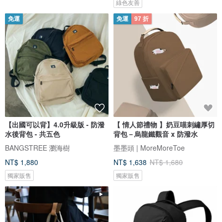
綠色友善
免運
免運
97 折
【出國可以背】4.0升級版 - 防潑
【 情人節禮物 】奶豆喵刺繡厚切
水後背包 - 共五色
背包－烏龍鐵觀音 x 防潑水
BANGSTREE 瀏海樹
墨墨頭 | MoreMoreToe
NT$ 1,880
NT$ 1,638
NT$ 1,680
獨家販售
獨家販售