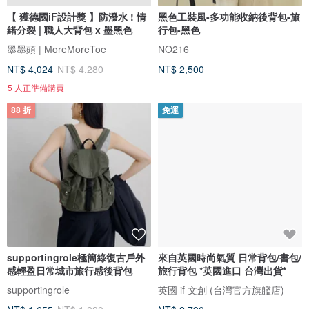
【 獲德國iF設計獎 】防潑水 ! 情
黑色工裝風-多功能收納後背包-旅
緒分裂 | 職人大背包 x 墨黑色
行包-黑色
墨墨頭 | MoreMoreToe
NO216
NT$ 4,024
NT$ 4,280
NT$ 2,500
5 人正準備購買
88 折
免運
supportingrole極簡綠復古戶外
來自英國時尚氣質 日常背包/書包/
感輕盈日常城市旅行感後背包
旅行背包 *英國進口 台灣出貨*
supportingrole
英國 if 文創 (台灣官方旗艦店)