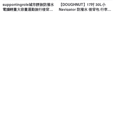
supportingrole城市靜旅防潑水
【DOUGHNUT】17吋 30L小
電腦輕量大容量通勤旅行後背包
Navigator 防潑水 後背包 行李袋-
白
米黃 RE
DOUGHNUT - 來自香港的包包設計品牌
supportingrole
NT$ 1,655
NT$ 1,880
NT$ 3,680
綠色友善
88 折
免運
supportingrole極簡兩用俐落城
【Mr. Backpack】兩用後背包 共
市機能與旅行美學輕旅防潑水後
4 色
背包
supportingrole
SMILER
NT$ 1,655
NT$ 1,880
NT$ 2,311