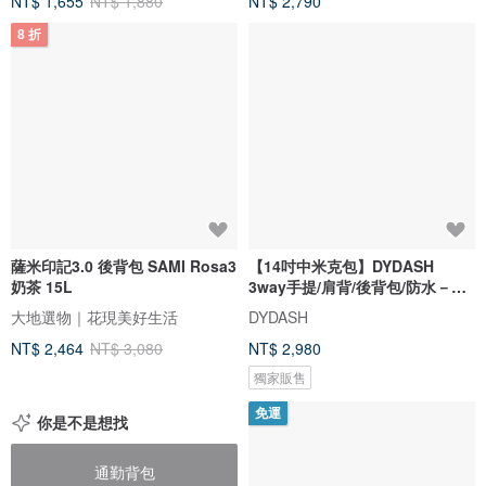
NT$ 1,655
NT$ 1,880
NT$ 2,790
8 折
薩米印記3.0 後背包 SAMI Rosa3
【14吋中米克包】DYDASH
奶茶 15L
3way手提/肩背/後背包/防水－卡
其
大地選物｜花現美好生活
DYDASH
NT$ 2,464
NT$ 3,080
NT$ 2,980
獨家販售
免運
你是不是想找
通勤背包