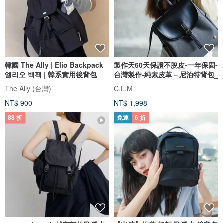
韓國 The Ally | Elio Backpack
製作天60天保證不脫皮-一年保固-
엘리오 백팩 | 韓系實用後背包
台灣製作-純素皮革－尼泊特背包_
The Ally (台灣)
C.L.M
NT$ 900
NT$ 1,998
88 折
免運
6 折