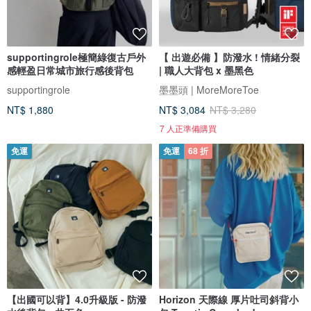
supportingrole極簡綠復古戶外
【 出遊必備 】防潑水 ! 情緒分裂
感輕盈日常城市旅行感後背包
| 職人大背包 x 墨黑色
supportingrole
墨墨頭 | MoreMoreToe
NT$ 1,880
NT$ 3,084
NT$ 3,280
7 人正準備購買
免運
免運
68 折
【出國可以背】4.0升級版 - 防潑
Horizon 天際線 厚片吐司斜背小