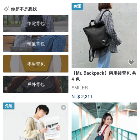
免運
你是不是想找
筆電背包
輕量背包
學生背包
【Mr. Backpack】兩用後背包 共
4 色
戶外背包
SMILER
NT$ 2,311
免運