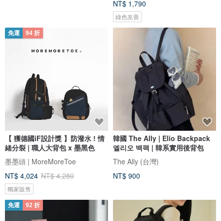
NT$ 1,790
綠色友善
免運
94 折
【 獲德國iF設計獎 】防潑水 ! 情
韓國 The Ally | Elio Backpack
緒分裂 | 職人大背包 x 墨黑色
엘리오 백팩 | 韓系實用後背包
墨墨頭 | MoreMoreToe
The Ally (台灣)
NT$ 4,024
NT$ 4,280
NT$ 900
獨家販售
免運
92 折