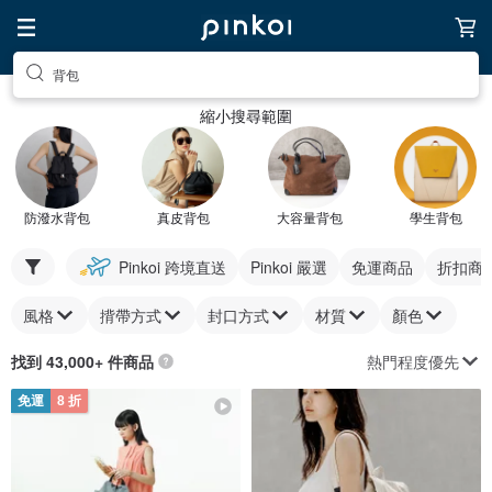
背包
縮小搜尋範圍
防潑水背包
真皮背包
大容量背包
學生背包
Pinkoi 跨境直送
Pinkoi 嚴選
免運商品
折扣商
風格
揹帶方式
封口方式
材質
顏色
熱門程度優先
找到 43,000+ 件商品
免運
8 折