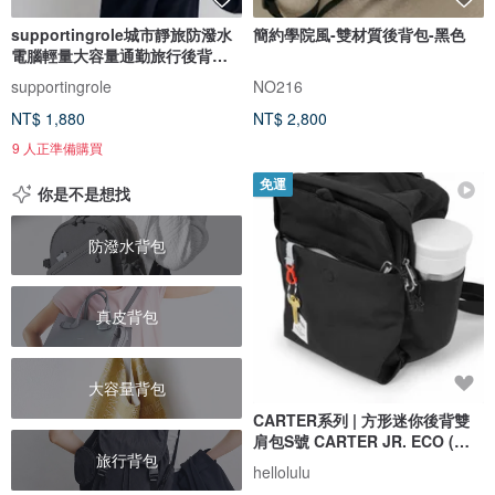
supportingrole城市靜旅防潑水
簡約學院風-雙材質後背包-黑色
電腦輕量大容量通勤旅行後背包
黑
supportingrole
NO216
NT$ 1,880
NT$ 2,800
9 人正準備購買
免運
你是不是想找
防潑水背包
真皮背包
大容量背包
CARTER系列 | 方形迷你後背雙
肩包S號 CARTER JR. ECO (暗
旅行背包
黑)
hellolulu