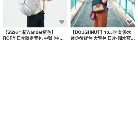
【SS26全新Wander新色】
【DOUGHNUT】10.5吋 防潑水
RORY 日常隨身背包 中號 (中性
迷你後背包 大學包 日常-湖水藍
灰)
MHA
DOUGHNUT - 來自香港的包包設計品牌
hellolulu
NT$ 2,550
NT$ 1,580
綠色友善
綠色友善
8 折
免運