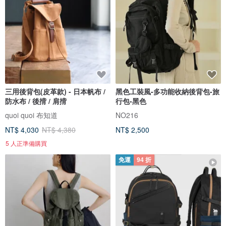
三用後背包(皮革款) - 日本帆布 /
黑色工裝風-多功能收納後背包-旅
防水布 / 後揹 / 肩揹
行包-黑色
quoi quoi 布知道
NO216
NT$ 4,030
NT$ 4,380
NT$ 2,500
5 人正準備購買
免運
94 折