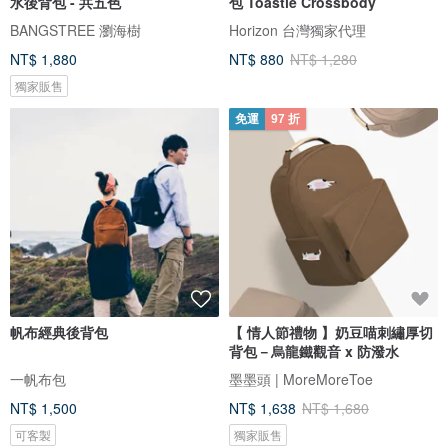
水後背包 - 共五色
包 Toastie Crossbody
BANGSTREE 瀏海樹
Horizon 台灣獨家代理
NT$ 1,880
NT$ 880
NT$ 1,280
獨家販售
免運
97 折
帆布經典後背包
【 情人節禮物 】奶豆喵刺繡厚切
背包－烏龍鐵觀音 x 防潑水
一帆布包
墨墨頭 | MoreMoreToe
NT$ 1,500
NT$ 1,638
NT$ 1,680
可客製
獨家販售