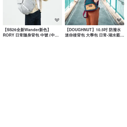
【SS26全新Wander新色】
【DOUGHNUT】10.5吋 防潑水
RORY 日常隨身背包 中號 (中性
迷你後背包 大學包 日常-湖水藍
灰)
MHA
DOUGHNUT - 來自香港的包包設計品牌
hellolulu
NT$ 2,550
NT$ 1,580
綠色友善
綠色友善
免運