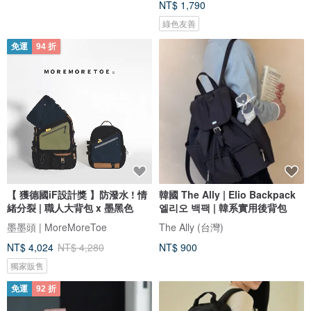
NT$ 1,790
綠色友善
免運
94 折
【 獲德國iF設計獎 】防潑水 ! 情
韓國 The Ally | Elio Backpack
緒分裂 | 職人大背包 x 墨黑色
엘리오 백팩 | 韓系實用後背包
墨墨頭 | MoreMoreToe
The Ally (台灣)
NT$ 4,024
NT$ 4,280
NT$ 900
獨家販售
免運
92 折