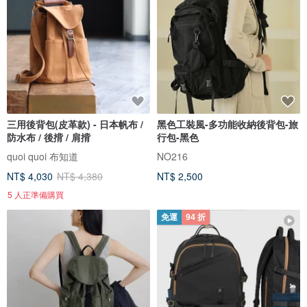
三用後背包(皮革款) - 日本帆布 /
黑色工裝風-多功能收納後背包-旅
防水布 / 後揹 / 肩揹
行包-黑色
quoi quoi 布知道
NO216
NT$ 4,030
NT$ 4,380
NT$ 2,500
5 人正準備購買
免運
94 折