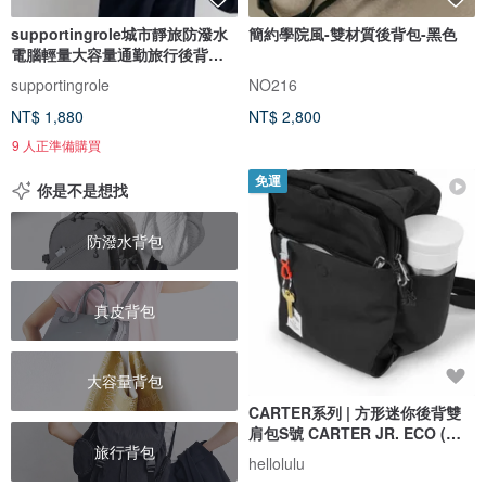
supportingrole城市靜旅防潑水
簡約學院風-雙材質後背包-黑色
電腦輕量大容量通勤旅行後背包
黑
supportingrole
NO216
NT$ 1,880
NT$ 2,800
9 人正準備購買
免運
你是不是想找
防潑水背包
真皮背包
大容量背包
CARTER系列 | 方形迷你後背雙
肩包S號 CARTER JR. ECO (暗
旅行背包
黑)
hellolulu