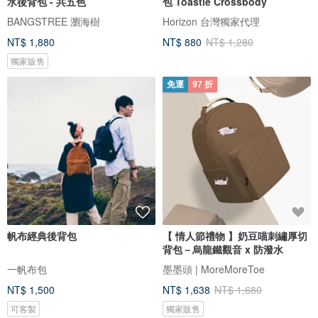
水後背包 - 共五色
包 Toastie Crossbody
BANGSTREE 瀏海樹
Horizon 台灣獨家代理
NT$ 1,880
NT$ 880
NT$ 1,280
獨家販售
免運
97 折
帆布經典後背包
【 情人節禮物 】奶豆喵刺繡厚切
背包－烏龍鐵觀音 x 防潑水
一帆布包
墨墨頭 | MoreMoreToe
NT$ 1,500
NT$ 1,638
NT$ 1,680
可客製
獨家販售