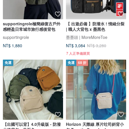
supportingrole極簡綠復古戶外
【 出遊必備 】防潑水 ! 情緒分裂
感輕盈日常城市旅行感後背包
| 職人大背包 x 墨黑色
supportingrole
墨墨頭 | MoreMoreToe
NT$ 1,880
NT$ 3,084
NT$ 3,280
7 人正準備購買
免運
免運
68 折
【出國可以背】4.0升級版 - 防潑
Horizon 天際線 厚片吐司斜背小