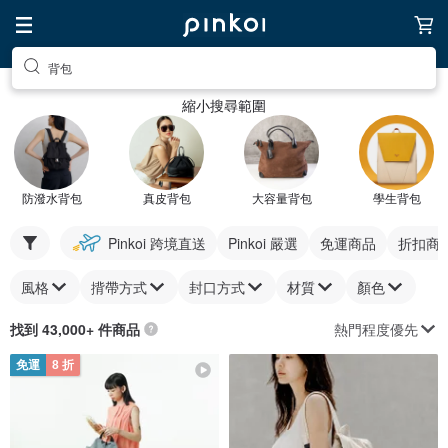
背包
縮小搜尋範圍
防潑水背包
真皮背包
大容量背包
學生背包
Pinkoi 跨境直送
Pinkoi 嚴選
免運商品
折扣商
風格
揹帶方式
封口方式
材質
顏色
熱門程度優先
找到 43,000+ 件商品
免運
8 折