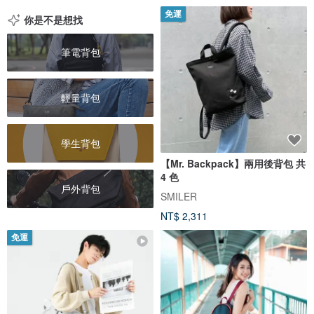
免運
你是不是想找
筆電背包
輕量背包
學生背包
【Mr. Backpack】兩用後背包 共
4 色
戶外背包
SMILER
NT$ 2,311
免運