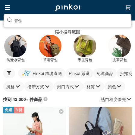
背包
縮小搜尋範圍
防潑水背包
筆電背包
學生背包
皮革背包
Pinkoi 跨境直送
Pinkoi 嚴選
免運商品
折扣商
風格
揹帶方式
封口方式
材質
顏色
熱門程度優先
找到 43,000+ 件商品
免運
8 折