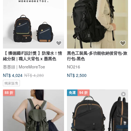
【 獲德國iF設計獎 】防潑水 ! 情
黑色工裝風-多功能收納後背包-旅
緒分裂 | 職人大背包 x 墨黑色
行包-黑色
墨墨頭 | MoreMoreToe
NO216
NT$ 4,024
NT$ 4,280
NT$ 2,500
獨家販售
88 折
免運
94 折