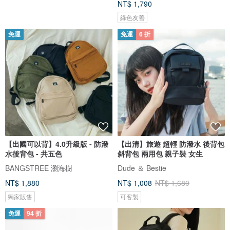
NT$ 1,790
綠色友善
免運
免運
6 折
【出國可以背】4.0升級版 - 防潑
【出清】旅遊 超輕 防潑水 後背包
水後背包 - 共五色
斜背包 兩用包 親子裝 女生
BANGSTREE 瀏海樹
Dude ＆ Bestie
NT$ 1,880
NT$ 1,008
NT$ 1,680
獨家販售
可客製
免運
94 折