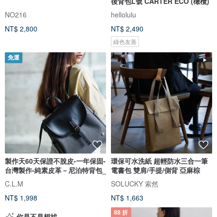
後背包L號 CARTER ECO (橄欖)
NO216
hellolulu
NT$ 2,800
NT$ 2,490
綠色友善
免運
製作天60天保證不脫皮-一年保固-
環保可水洗紙 超輕防水三合一筆
台灣製作-純素皮革－尼泊特背包_
電書包 雙肩/手提/側背 亞麻棕
C.L.M
SOLUCKY 索然
NT$ 1,998
NT$ 1,663
88 折
你是不是想找