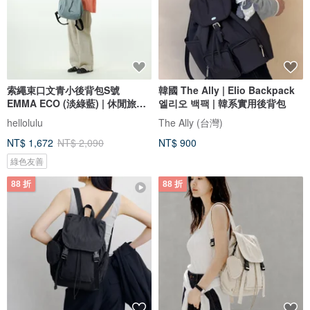
索繩束口文青小後背包S號
韓國 The Ally | Elio Backpack
EMMA ECO (淡綠藍) | 休閒旅行
엘리오 백팩 | 韓系實用後背包
雙肩包
hellolulu
The Ally (台灣)
NT$ 1,672
NT$ 2,090
NT$ 900
綠色友善
88 折
88 折