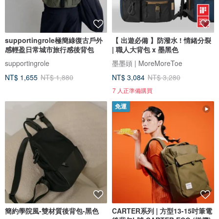
supportingrole極簡綠復古戶外
【 出遊必備 】防潑水 ! 情緒分裂
感輕盈日常城市旅行感後背包
| 職人大背包 x 墨黑色
supportingrole
墨墨頭 | MoreMoreToe
NT$ 1,655
NT$ 1,880
NT$ 3,084
NT$ 3,280
7 人正準備購買
免運
簡約學院風-雙材質後背包-黑色
CARTER系列 | 方型13-15吋筆電