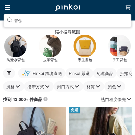
背包
縮小搜尋範圍
防潑水背包
皮革背包
學生書包
手工背包
Pinkoi 跨境直送
Pinkoi 嚴選
免運商品
折扣商
風格
揹帶方式
封口方式
材質
顏色
熱門程度優先
找到 43,000+ 件商品
免運