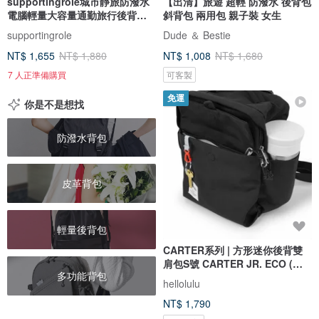
supportingrole城市靜旅防潑水
【出清】旅遊 超輕 防潑水 後背包
電腦輕量大容量通勤旅行後背包
斜背包 兩用包 親子裝 女生
黑
supportingrole
Dude ＆ Bestie
NT$ 1,655
NT$ 1,880
NT$ 1,008
NT$ 1,680
7 人正準備購買
可客製
免運
你是不是想找
防潑水背包
皮革背包
輕量後背包
CARTER系列 | 方形迷你後背雙
肩包S號 CARTER JR. ECO (暗
多功能背包
黑)
hellolulu
NT$ 1,790