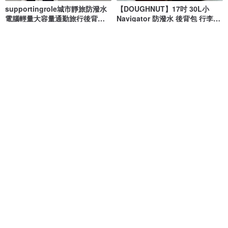
supportingrole城市靜旅防潑水
【DOUGHNUT】17吋 30L小
電腦輕量大容量通勤旅行後背包
Navigator 防潑水 後背包 行李袋-
白
米黃 RE
DOUGHNUT - 來自香港的包包設計品牌
supportingrole
NT$ 1,655
NT$ 1,880
NT$ 3,680
綠色友善
88 折
免運
supportingrole極簡兩用俐落城
【Mr. Backpack】兩用後背包 共
市機能與旅行美學輕旅防潑水後
4 色
背包
supportingrole
SMILER
NT$ 1,655
NT$ 1,880
NT$ 2,311