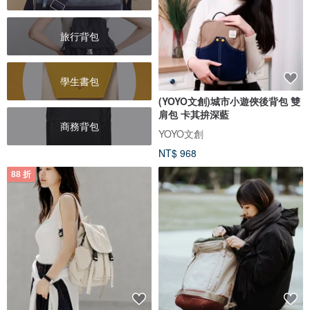
旅行背包
學生書包
(YOYO文創)城市小遊俠後背包 雙
肩包 卡其拚深藍
商務背包
YOYO文創
NT$ 968
88 折