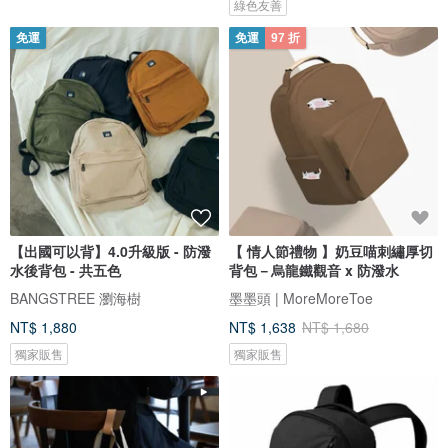
綠色友善
免運
免運
97 折
【出國可以背】4.0升級版 - 防潑
【 情人節禮物 】奶豆喵刺繡厚切
水後背包 - 共五色
背包－烏龍鐵觀音 x 防潑水
BANGSTREE 瀏海樹
墨墨頭 | MoreMoreToe
NT$ 1,880
NT$ 1,638
NT$ 1,680
獨家販售
獨家販售