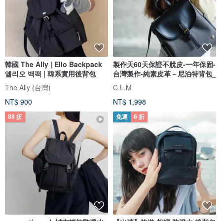
韓國 The Ally | Elio Backpack
製作天60天保證不脫皮-一年保固-
엘리오 백팩 | 韓系實用後背包
台灣製作-純素皮革－尼泊特背包_
The Ally (台灣)
C.L.M
NT$ 900
NT$ 1,998
88 折
免運
6 折