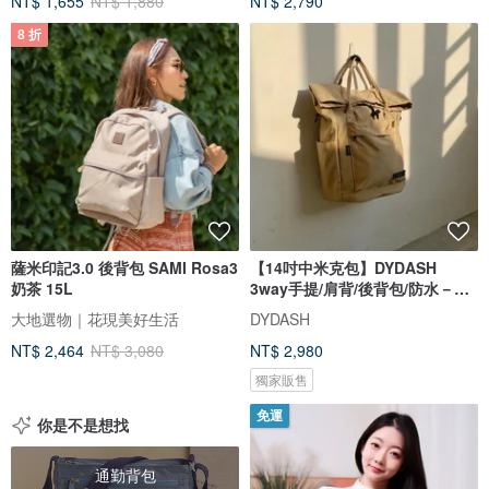
NT$ 1,655
NT$ 1,880
NT$ 2,790
8 折
薩米印記3.0 後背包 SAMI Rosa3
【14吋中米克包】DYDASH
奶茶 15L
3way手提/肩背/後背包/防水－卡
其
大地選物｜花現美好生活
DYDASH
NT$ 2,464
NT$ 3,080
NT$ 2,980
獨家販售
免運
你是不是想找
通勤背包