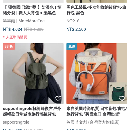
【 獲德國iF設計獎 】防潑水 ! 情
黑色工裝風-多功能收納後背包-旅
緒分裂 | 職人大背包 x 墨黑色
行包-黑色
墨墨頭 | MoreMoreToe
NO216
NT$ 4,024
NT$ 4,280
NT$ 2,500
5 人正準備購買
88 折
免運
supportingrole極簡綠復古戶外
來自英國時尚氣質 日常背包/書包/
感輕盈日常城市旅行感後背包
旅行背包 *英國進口 台灣出貨*
supportingrole
英國 if 文創 (台灣官方旗艦店)