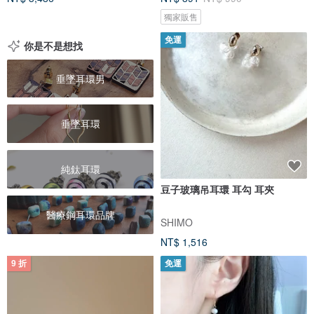
獨家販售
免運
你是不是想找
垂墜耳環男
垂墜耳環
純鈦耳環
豆子玻璃吊耳環 耳勾 耳夾
醫療鋼耳環品牌
SHIMO
NT$ 1,516
9 折
免運