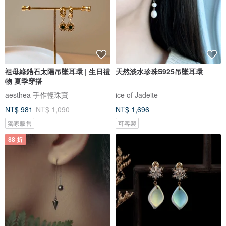
祖母綠鋯石太陽吊墜耳環 | 生日禮
天然淡水珍珠S925吊墜耳環
物 夏季穿搭
aesthea 手作輕珠寶
ice of Jadeite
NT$ 981
NT$ 1,090
NT$ 1,696
獨家販售
可客製
88 折