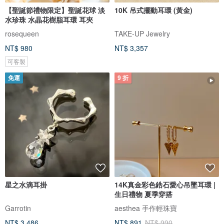
【聖誕節禮物限定】聖誕花球 淡
10K 吊式擺動耳環 (黃金)
水珍珠 水晶花樹脂耳環 耳夾
rosequeen
TAKE-UP Jewelry
NT$ 980
NT$ 3,357
可客製
免運
9 折
星之水滴耳掛
14K真金彩色鋯石愛心吊墜耳環 |
生日禮物 夏季穿搭
Garrotin
aesthea 手作輕珠寶
NT$ 3,486
NT$ 891
NT$ 990