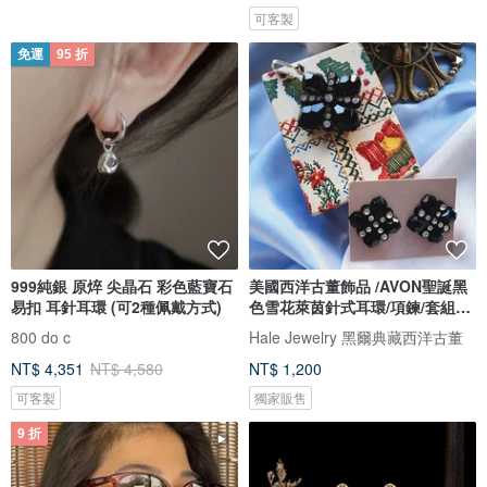
可客製
免運
95 折
999純銀 原焠 尖晶石 彩色藍寶石
美國西洋古董飾品 /AVON聖誕黑
易扣 耳針耳環 (可2種佩戴方式)
色雪花萊茵針式耳環/項鍊/套組
1987
800 do c
Hale Jewelry 黑爾典藏西洋古董
NT$ 4,351
NT$ 4,580
NT$ 1,200
可客製
獨家販售
9 折