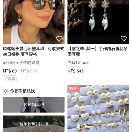
時髦歐美愛心吊墜耳環 | 可改夾式
【雪之華_其一】手作鋯石雪花吊
生日禮物 夏季穿搭
墜耳環
aesthea 手作輕珠寶
YUJTStudio
NT$ 891
NT$ 990
NT$ 545
可客製
88 折
你是不是想找
醫療鋼耳環
抗敏醫療鋼耳環