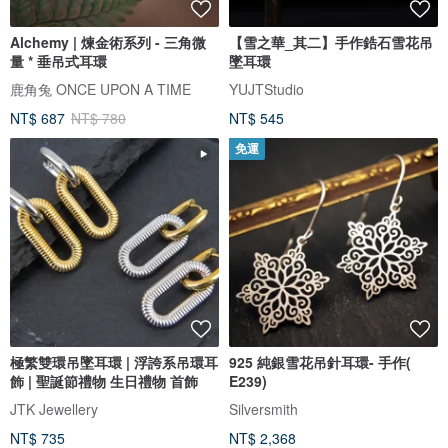
Alchemy | 煉金術系列 - 三角微
【雪之華_其二】手作鋯石雪花吊
量 * 垂吊式耳環
墜耳環
鹿角兔 ONCE UPON A TIME
YUJTStudio
NT$ 687
NT$ 780
NT$ 545
免運
極繁雙環吊墜耳環 | 浮誇系吊環耳
925 純銀雪花吊針耳環- 手作(
飾 | 聖誕節禮物 生日禮物 首飾
E239)
JTK Jewellery
Silversmith
NT$ 735
NT$ 2,368