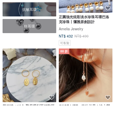
抗敏耳環
正圓強光炫彩淡水珍珠耳環巴洛
克珍珠丨彌雅原創設計
鈦耳環
Amelia Jewelry
NT$ 432
NT$ 490
可客製
88 折
黃銅鍍 18K金 聖母瑪利亞錢幣耳
ONCE LITE - 遊牧松果 * 淡水變
環 ~ 麻花耳環 ~ 金幣耳環
形珍珠 玫瑰金 銀色