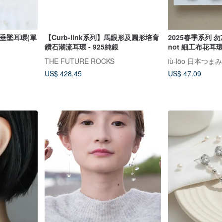
花垂墜耳環(單
【Curb-link系列】馬眼形及圓形培育
2025春季系列 勿忘
鑽石潮流耳環 - 925純銀
not 細工布花耳
THE FUTURE ROCKS
iù-lōo 日本つ
US$ 428.45
US$ 47.09