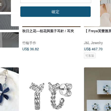
環
確定
秋日之花—桂花與葉子耳針 / 耳夾
【 Freya芙蕾雅系
竹輪手作
J&L Jewelry
US$ 36.82
US$ 467.70
可客製