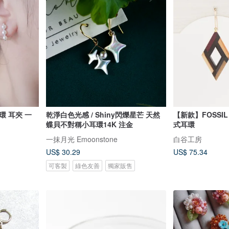
環 耳夾 一
乾淨白色光感 / Shiny閃爍星芒 天然
【新款】FOSSIL
蝶貝不對稱小耳環14K 注金
式耳環
一抹月光 Emoonstone
白谷工房
US$ 30.29
US$ 75.34
可客製
綠色友善
獨家販售