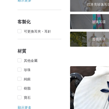
顯示更多
巴洛克珍珠耳
客製化
玻璃耳環
可更換耳夾・耳針
透明耳環
材質
其他金屬
珍珠
純銀
樹脂
寶石
顯示更多