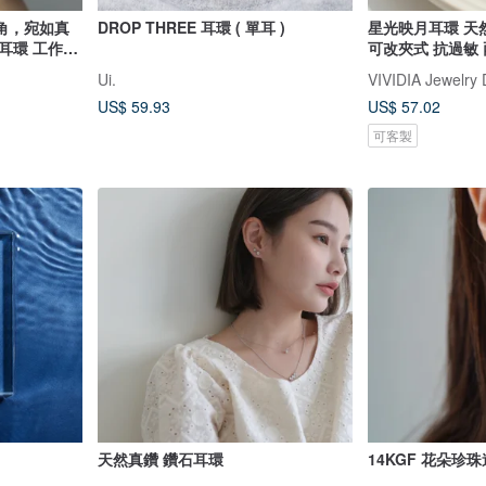
死角，宛如真
DROP THREE 耳環 ( 單耳 )
星光映月耳環 天
耳環 工作及
可改夾式 抗過敏
Ui.
VIVIDIA Jewelr
US$ 59.93
US$ 57.02
可客製
天然真鑽 鑽石耳環
14KGF 花朵珍