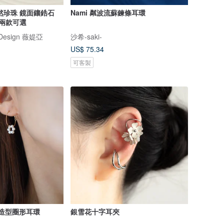
然珍珠 鏡面鑲鋯石
Nami 粼波流蘇鍊條耳環
 兩款可選
y Design 薇媞亞
沙希-saki-
US$ 75.34
可客製
珠造型圈形耳環
銀雪花十字耳夾