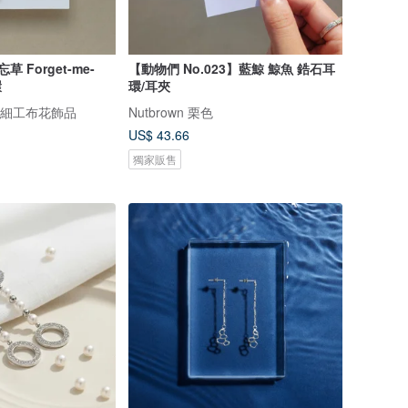
草 Forget-me-
【動物們 No.023】藍鯨 鯨魚 鋯石耳
環
環/耳夾
まみ細工布花飾品
Nutbrown 栗色
US$ 43.66
獨家販售