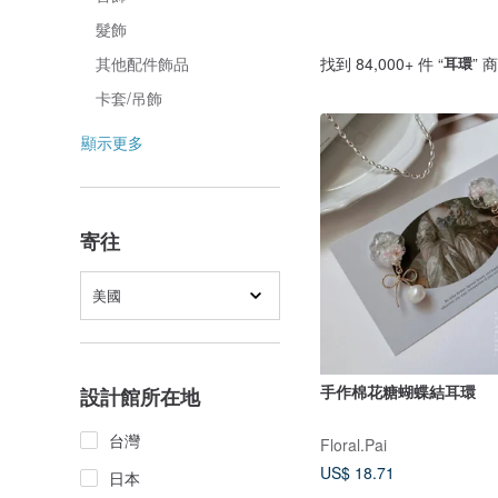
髮飾
找到 84,000+ 件 “
耳環
” 
其他配件飾品
卡套/吊飾
顯示更多
寄往
美國
手作棉花糖蝴蝶結耳環
設計館所在地
台灣
Floral.Pai
US$ 18.71
日本