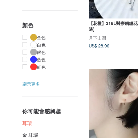
【花楹】316L醫療鋼纏
顏色
邊)
金色
月下山澗
白色
US$ 28.96
銀色
藍色
紅色
顯示更多
你可能會感興趣
耳環
金 耳環