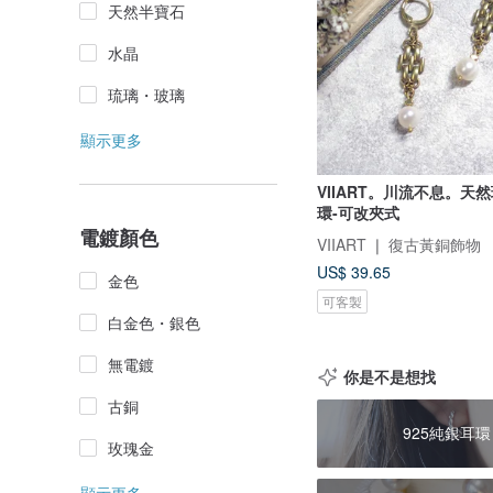
天然半寶石
水晶
琉璃・玻璃
顯示更多
VIIART。川流不息。天
環-可改夾式
電鍍顏色
VIIART ❘ 復古黃銅飾物
US$ 39.65
金色
可客製
白金色・銀色
無電鍍
你是不是想找
古銅
925純銀耳環
玫瑰金