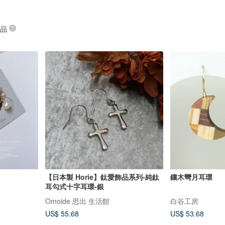
商品
【日本製 Horie】鈦愛飾品系列-純鈦
鑲木彎月耳環
耳勾式十字耳環-銀
Omoide 思出 生活館
白谷工房
US$ 55.68
US$ 53.68