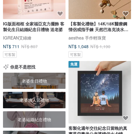
IG版面相框 全家福亞克力擺飾 客
【客製化禮物】14K/18K醫療鋼
製化生日結婚紀念日禮物 送老婆
情侶戒指手鍊 天然巴洛克淡水珍
珠
IGREAN艾綠繪
aesthea 手作輕珠寶
NT$ 711
NT$ 807
NT$ 1,048
NT$ 1,190
可客製
可客製
免運
你是不是想找
老婆生日禮物
老婆情人節禮物
老婆結婚紀念禮物
客製化週年交往紀念日當晚的真
實星空畫老公老婆情侶七夕情人