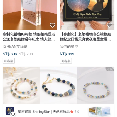
客制化禮物IG相框 情侶拍拖送老
【客製化】老婆禮物老公禮物結
公送老婆結婚週年紀念 情人節禮
婚紀念日當天真實夜晚星空電子
盒
圖檔
IGREAN艾綠繪
我們的星空
NT$ 696
NT$ 790
NT$ 399
可客製
可客製
推廣
星河耀眼 ShiningStar | 天然石飾品
5.0