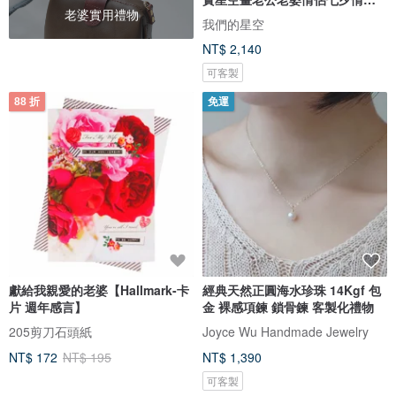
老婆實用禮物
節禮
我們的星空
NT$ 2,140
可客製
88 折
免運
獻給我親愛的老婆【Hallmark-卡
經典天然正圓海水珍珠 14Kgf 包
片 週年感言】
金 裸感項鍊 鎖骨鍊 客製化禮物
205剪刀石頭紙
Joyce Wu Handmade Jewelry
NT$ 172
NT$ 195
NT$ 1,390
可客製