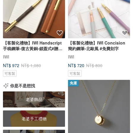
【客製化禮物】IWI Handscript
【客製化禮物】IWI Concision
手稿鋼筆-復古黃銅-鎖蓋式#贈刻
簡約鋼筆-北歐風 #免費刻字
字
IWI
IWI
NT$ 972
NT$ 1,080
NT$ 720
NT$ 800
可客製
可客製
免運
你是不是想找
老婆飾品
老婆手工禮物