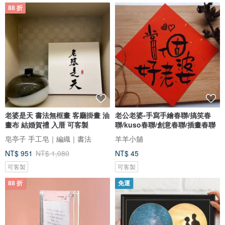
88 折
老婆是天 書法無框畫 客廳掛畫 油
老公老婆-手寫手繪春聯/搞笑春
畫布 結婚賀禮 入厝 可客製
聯/kuso春聯/創意春聯/插畫春聯
皂亭子 手工皂｜編織｜書法
羊羊小舖
NT$ 951
NT$ 1,080
NT$ 45
可客製
可客製
88 折
免運