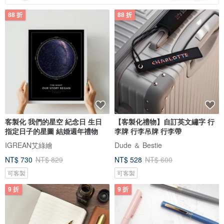
88 折
88 折
客製化 我們的星空 紀念日 生日
【客製化禮物】自訂英文繡字 行
指定日子的星圖 結婚週年禮物
李牌 行李吊牌 行李帶
IGREAN艾綠繪
Dude ＆ Bestie
NT$ 730
NT$ 829
NT$ 528
NT$ 600
可客製
可客製
9 折
9 折