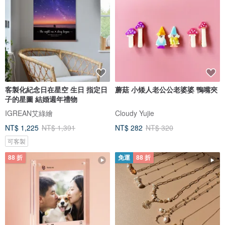
客製化紀念日在星空 生日 指定日
蘑菇 小矮人老公公老婆婆 鴨嘴夾
子的星圖 結婚週年禮物
IGREAN艾綠繪
Cloudy Yujie
NT$ 1,225
NT$ 1,391
NT$ 282
NT$ 320
可客製
88 折
免運
88 折