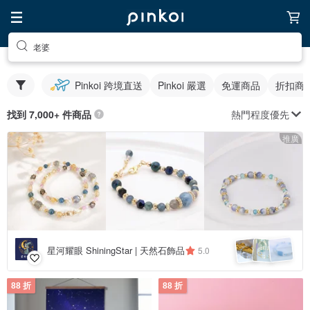
老婆
Pinkoi 跨境直送
Pinkoi 嚴選
免運商品
折扣商
熱門程度優先
找到 7,000+ 件商品
推廣
星河耀眼 ShiningStar | 天然石飾品
5.0
88 折
88 折