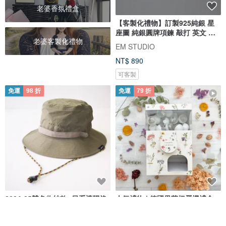
老婆香氛禮盒
【客製化禮物】訂製925純銀 星
座圖 純銀圓牌項鍊 敲打 英文 刻
老婆客製化禮物
字
EM STUDIO
NT$ 890
可客製
免運
98 折
免運
79 折
2024-25雙色收納款: 日系遮陽漁
人氣禮物 | 德國果茶扭蛋機禮盒
夫帽/登山帽子【客製化禮物】綠
客製化禮物 生日禮物
色
6dots
森小姐的茶店