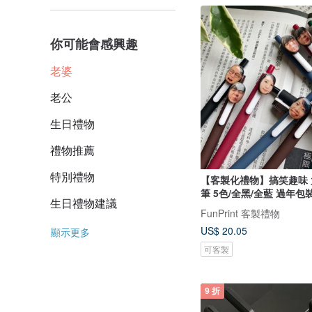
你可能會感興趣
老婆
老公
生日禮物
禮物推薦
特別禮物
【客製化禮物】搞笑趣味 
筆 5色/全黑/全藍 過年
生日禮物建議
FunPrint 客製禮物
US$ 20.05
顯示更多
可客製
9 折