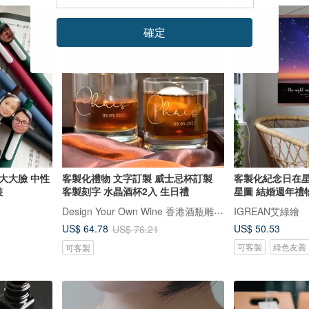
85 折
確定
大大臉 中性
客製化禮物 文字訂製 威士忌杯訂製
客製化紀念日在星空 生日 指定
包裝
客製刻字 水晶酒杯2入 生日禮
星圖 結婚週年禮
Design Your Own Wine 香港酒瓶雕刻禮品專門店
IGREAN艾綠繪
US$ 50.53
US$ 64.78
US$ 76.21
可客製
綠色友善
可客製