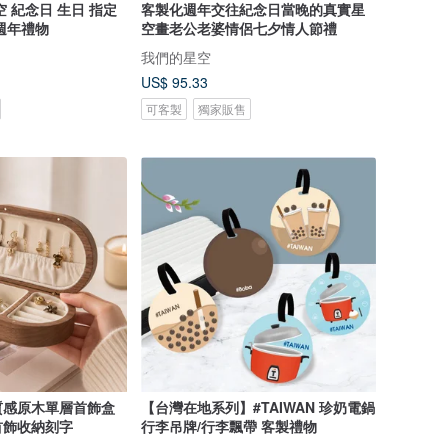
 紀念日 生日 指定
客製化週年交往紀念日當晚的真實星
週年禮物
空畫老公老婆情侶七夕情人節禮
我們的星空
US$ 95.33
可客製
獨家販售
質感原木單層首飾盒
【台灣在地系列】#TAIWAN 珍奶電鍋
首飾收納刻字
行李吊牌/行李飄帶 客製禮物