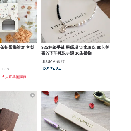
果茶扭蛋機禮盒 客製
925純銀手鏈 黑瑪瑙 淡水珍珠 摩卡與
書的下午純銀手鍊 女生禮物
BLUMA 銀飾
US$ 74.84
70.38
6 人正準備購買