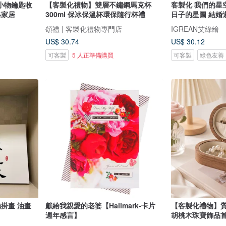
小物鑰匙收
【客製化禮物】雙層不鏽鋼馬克杯
客製化 我們的星空
格家居
300ml 保冰保溫杯環保隨行杯禮
日子的星圖 結婚
頌禮 | 客製化禮物專門店
IGREAN艾綠繪
US$ 30.74
US$ 30.12
可客製
5 人正準備購買
可客製
綠色友善
廳掛畫 油畫
獻給我親愛的老婆【Hallmark-卡片
【客製化禮物】
週年感言】
胡桃木珠寶飾品