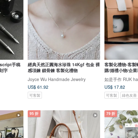
cript手稿
經典天然正圓海水珍珠 14Kgf 包金 裸
客製化禮物-客製蠟
贈刻字
感項鍊 鎖骨鍊 客製化禮物
購/婚禮小物/企
Joyce Wu Handmade Jewelry
如是手作 RUK hand
US$ 61.92
US$ 17.82
可客製
可客製
綠色友善
95 折
79 折