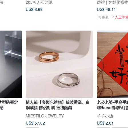
法
205剪刀石頭紙
頌禮 | 客製化禮
US$ 8.69
US$ 48.11
可客製
7 人正準
卡片型防丟定
情人節【客製化禮物】餘波盪漾。白
老公老婆-手寫手
納
鋼戒指 情侶對戒 送禮熱銷
聯/kuso春聯/
MIESTILO JEWELRY
羊羊小舖
US$ 57.02
US$ 2.01