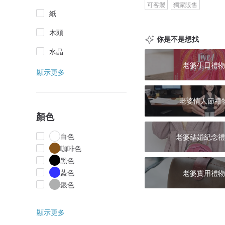
可客製
獨家販售
紙
木頭
你是不是想找
水晶
老婆生日禮物
顯示更多
老婆情人節禮
顏色
白色
老婆結婚紀念禮
咖啡色
黑色
藍色
老婆實用禮物
銀色
顯示更多