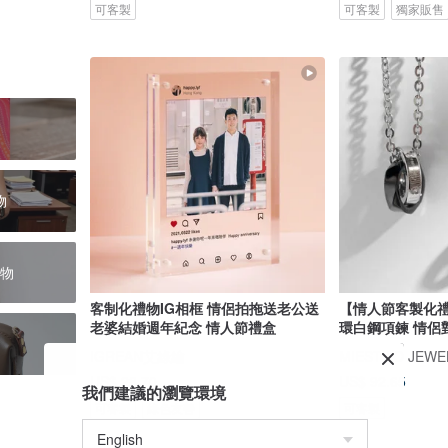
可客製
可客製
獨家販售
物
物
客制化禮物IG相框 情侶拍拖送老公送
【情人節客製化
老婆結婚週年紀念 情人節禮盒
環白鋼項鍊 情侶
IGREAN艾綠繪
MIESTILO JEWE
US$ 28.70
US$ 92.65
我們建議的瀏覽環境
可客製
綠色友善
可客製