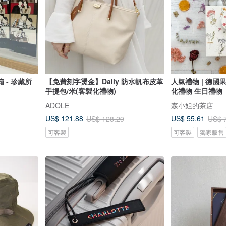
 - 珍藏所
【免費刻字燙金】Daily 防水帆布皮革
人氣禮物 | 德國
手提包/米(客製化禮物)
化禮物 生日禮物
ADOLE
森小姐的茶店
US$ 121.88
US$ 55.61
US$ 128.29
US$ 
可客製
可客製
獨家販售