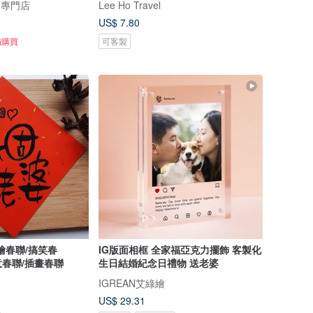
物專門店
Lee Ho Travel
US$ 7.80
備購買
可客製
繪春聯/搞笑春
IG版面相框 全家福亞克力擺飾 客製化
創意春聯/插畫春聯
生日結婚紀念日禮物 送老婆
IGREAN艾綠繪
US$ 29.31