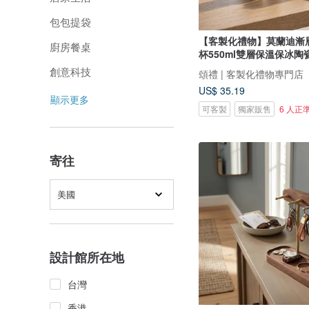
包包提袋
【客製化禮物】莫蘭迪漸
廚房餐桌
杯550ml雙層保溫保冰陶
創意科技
頌禮 | 客製化禮物專門店
US$ 35.19
顯示更多
可客製
獨家販售
6 人正
寄往
美國
設計館所在地
台灣
香港