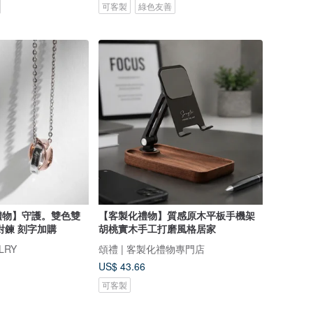
可客製
綠色友善
禮物】守護。雙色雙
【客製化禮物】質感原木平板手機架
對鍊 刻字加購
胡桃實木手工打磨風格居家
LRY
頌禮 | 客製化禮物專門店
US$ 43.66
可客製