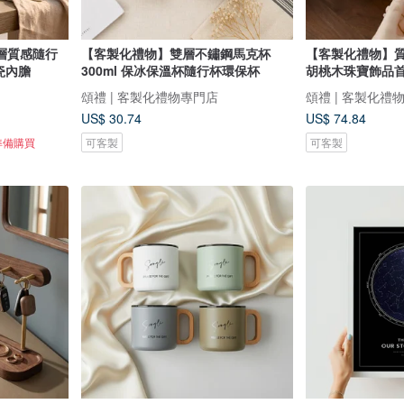
層質感隨行
【客製化禮物】雙層不鏽鋼馬克杯
【客製化禮物】
瓷內膽
300ml 保冰保溫杯隨行杯環保杯
胡桃木珠寶飾品
頌禮 | 客製化禮物專門店
頌禮 | 客製化禮
US$ 30.74
US$ 74.84
準備購買
可客製
可客製