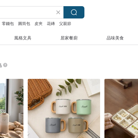
零錢包
圓筒包
皮夾
花磚
父親節
風格文具
居家餐廚
品味美食
品