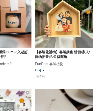
燭 30ml/5入起訂
【客製化禮物】客製插畫 情侶/家人/
業禮品
寵物插畫相框 似顏繪
icraft
FunPrint 客製禮物
US$ 73.50
可客製