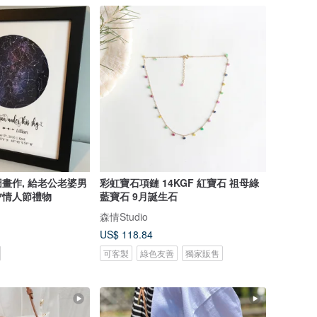
畫作, 給老公老婆男
彩虹寶石項鏈 14KGF 紅寶石 祖母綠
夕情人節禮物
藍寶石 9月誕生石
森情Studio
US$ 118.84
可客製
綠色友善
獨家販售