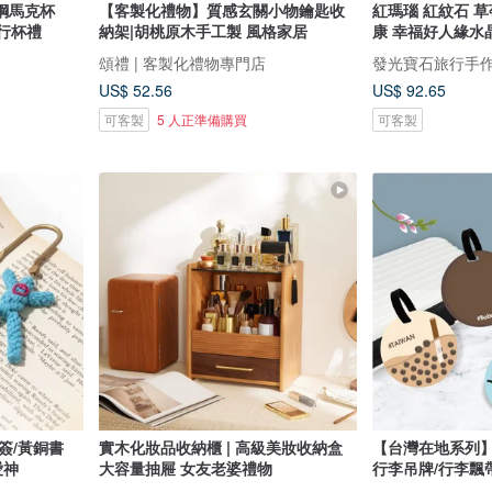
鋼馬克杯
【客製化禮物】質感玄關小物鑰匙收
紅瑪瑙 紅紋石 草莓晶 紅兔毛 女性健
隨行杯禮
納架|胡桃原木手工製 風格家居
康 幸福好人緣水
頌禮 | 客製化禮物專門店
發光寶石旅行手
US$ 52.56
US$ 92.65
可客製
5 人正準備購買
可客製
簽/黃銅書
實木化妝品收納櫃 | 高級美妝收納盒
【台灣在地系列】#
愛神
大容量抽屜 女友老婆禮物
行李吊牌/行李飄