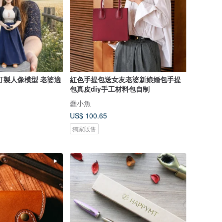
訂製人像模型 老婆適
紅色手提包送女友老婆新娘婚包手提
包真皮diy手工材料包自制
蠢小魚
US$ 100.65
獨家販售