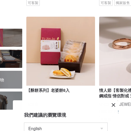
可客製
可客製
獨家販售
物
物
【酥餅系列】老婆餅8入
情人節【客製化
鋼戒指 情侶對戒
玉珍齋
MIESTILO JEWE
US$ 17.82
US$ 57.02
我們建議的瀏覽環境
可客製