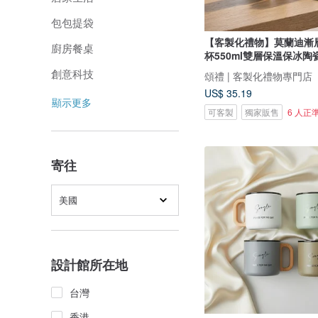
包包提袋
【客製化禮物】莫蘭迪漸
廚房餐桌
杯550ml雙層保溫保冰陶
創意科技
頌禮 | 客製化禮物專門店
US$ 35.19
顯示更多
可客製
獨家販售
6 人正
寄往
美國
設計館所在地
台灣
香港