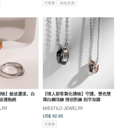
可客製
綠色友善
禮物】餘波盪漾。白
【情人節客製化禮物】守護。雙色雙
 送禮熱銷
環白鋼項鍊 情侶對鍊 刻字加購
LRY
MIESTILO JEWELRY
US$ 92.65
可客製