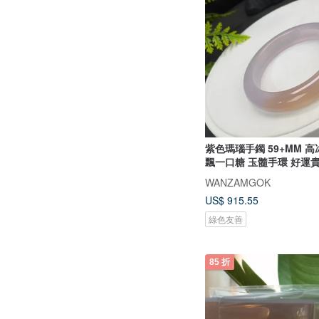
紫色瑪瑙手鐲 59+MM 
飄一口糖 玉髓手環 好運
WANZAMGOK
US$ 915.55
綠色友善
85 折