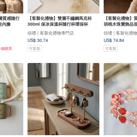
層質感隨行
【客製化禮物】雙層不鏽鋼馬克杯
【客製化禮物】
瓷內膽
300ml 保冰保溫杯隨行杯環保杯
胡桃木珠寶飾品
頌禮 | 客製化禮物專門店
頌禮 | 客製化禮
US$ 30.74
US$ 74.84
準備購買
可客製
可客製