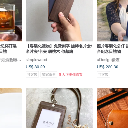
士忌杯訂製
【客製化禮物】免費刻字 旋轉名片盒/
照片客製化公仔 
日禮
名片夾/卡夾 胡桃木 似顏繪
合紀念日禮物
Design Your Own Wine 香港酒瓶雕刻禮品專門店
simplewood
uDesign優湛
US$ 30.29
US$ 220.30
可客製
獨家販售
8 人正準備購買
可客製