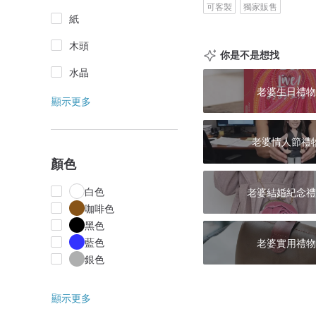
可客製
獨家販售
紙
木頭
你是不是想找
水晶
老婆生日禮物
顯示更多
老婆情人節禮
顏色
白色
老婆結婚紀念禮
咖啡色
黑色
藍色
老婆實用禮物
銀色
顯示更多