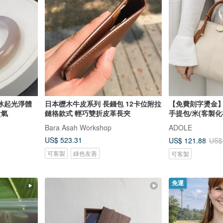
高冰起光淨體
日本櫪木牛皮系列 長錢包 12卡位附拉
【免費刻字燙金】D
貴氣
鏈格款式 輕巧雙折皮革長夾
手提包/米(客製化
Bara Asah Workshop
ADOLE
US$ 523.31
US$ 121.88
US$
可客製
綠色友善
可客製
免運