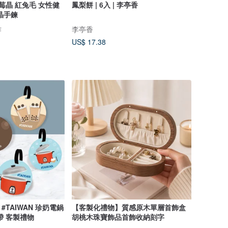
鳳梨餅 | 6入 | 李亭香
晶手鍊
作
李亭香
US$ 17.38
TAIWAN 珍奶電鍋
【客製化禮物】質感原木單層首飾盒
帶 客製禮物
胡桃木珠寶飾品首飾收納刻字