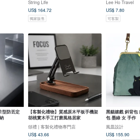
String Life
Lee Ho Travel
US$ 164.72
US$ 7.80
獨家販售
可客製
卡片型防丟定
【客製化禮物】質感原木平板手機架
黑貓嬉戲 斜背包 
納
胡桃實木手工打磨風格居家
包 墨綠 女 手作
頌禮 | 客製化禮物專門店
風皿設計
US$ 43.66
US$ 155.90