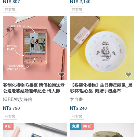
NT$ 807
NT$ 2,140
可客製
可客製
客制化禮物IG相框 情侶拍拖送老
【客製化禮物】生日壽星頭像_磨
公送老婆結婚週年紀念 情人節禮
砂杯/點心盤_附贈手機桌布
盒
IGREAN艾綠繪
客自畫
NT$ 790
NT$ 240
可客製
可客製
9 折
免運
98 折