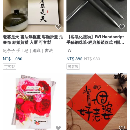
老婆是天 書法無框畫 客廳掛畫 油
【客製化禮物】IWI Handscript
畫布 結婚賀禮 入厝 可客製
手稿鋼珠筆-經典版鎖蓋式 #贈刻
字
皂亭子 手工皂｜編織｜書法
IWI
NT$ 1,080
NT$ 882
NT$ 980
可客製
可客製