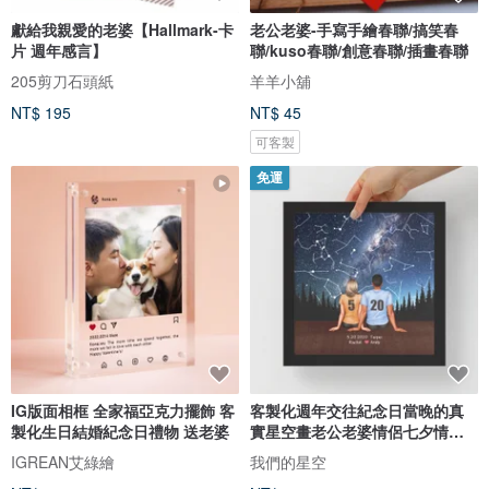
獻給我親愛的老婆【Hallmark-卡
老公老婆-手寫手繪春聯/搞笑春
片 週年感言】
聯/kuso春聯/創意春聯/插畫春聯
205剪刀石頭紙
羊羊小舖
NT$ 195
NT$ 45
可客製
免運
IG版面相框 全家福亞克力擺飾 客
客製化週年交往紀念日當晚的真
製化生日結婚紀念日禮物 送老婆
實星空畫老公老婆情侶七夕情人
節禮
IGREAN艾綠繪
我們的星空