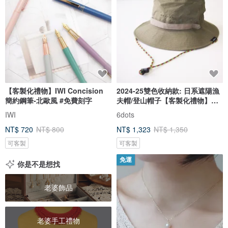
【客製化禮物】IWI Concision
2024-25雙色收納款: 日系遮陽漁
簡約鋼筆-北歐風 #免費刻字
夫帽/登山帽子【客製化禮物】綠
色
IWI
6dots
NT$ 720
NT$ 800
NT$ 1,323
NT$ 1,350
可客製
可客製
免運
你是不是想找
老婆飾品
老婆手工禮物