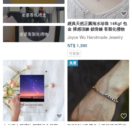
老婆香氛禮盒
經典天然正圓海水珍珠 14Kgf 包
金 裸感項鍊 鎖骨鍊 客製化禮物
老婆客製化禮物
Joyce Wu Handmade Jewelry
NT$ 1,390
可客製
免運
七夕情人節禮物 訂製紀念日那一
DISSOLVE 雙色古巴鏈情侶手鏈
天的星空亞克力 結婚紀念日
客制禮物