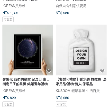
IGREAN艾綠繪
自做自售創意供賣局
NT$ 1,391
NT$ 980
可客製
客製化 我們的星空 紀念日 生日
【客製化禮物】暖水袋 熱敷袋│居
指定日子的星圖 結婚週年禮物
家用品/禮物/情人/保暖品
IGREAN艾綠繪
KUSDOM 輕鬆客製 生活百貨
NT$ 829
NT$ 656
可客製
可客製