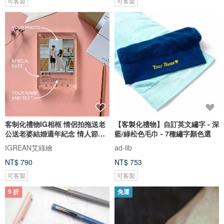
可客製
可客製
客制化禮物IG相框 情侶拍拖送老
【客製化禮物】自訂英文繡字 - 深
公送老婆結婚週年紀念 情人節禮
藍/綠松色毛巾 - 7種繡字顏色選
盒
IGREAN艾綠繪
ad-lib
NT$ 790
NT$ 753
可客製
可客製
9 折
免運