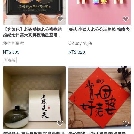
【客製化】老婆禮物老公禮物結
蘑菇 小矮人老公公老婆婆 鴨嘴夾
婚紀念日當天真實夜晚星空電子
圖檔
我們的星空
Cloudy Yujie
NT$ 399
NT$ 320
可客製
老婆是天 書法無框畫 客廳掛畫 油
老公老婆-手寫手繪春聯/搞笑春