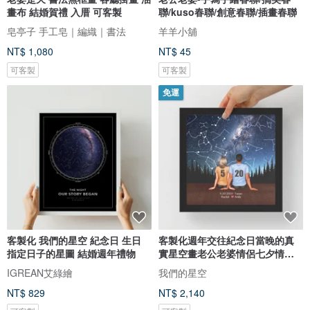
畫布 結婚賀禮 入厝 可客製
聯/kuso春聯/創意春聯/插畫春聯
皂亭子 手工皂｜編織｜書法
羊羊小舖
NT$ 1,080
NT$ 45
可客製
可客製
免運
客製化 我們的星空 紀念日 生日
客製化週年交往紀念日當晚的真
指定日子的星圖 結婚週年禮物
實星空畫老公老婆情侶七夕情人
節禮
IGREAN艾綠繪
我們的星空
NT$ 829
NT$ 2,140