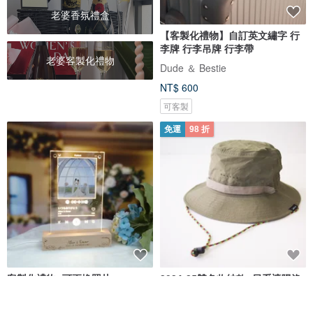
老婆香氛禮盒
【客製化禮物】自訂英文繡字 行
李牌 行李吊牌 行李帶
老婆客製化禮物
Dude ＆ Bestie
NT$ 600
可客製
免運
98 折
客製化禮物- 可更換照片
2024-25雙色收納款: 日系遮陽漁
Spotify/Youtube音樂版面LED
夫帽/登山帽子【客製化禮物】綠
發光相架
色
Mini Hands
6dots