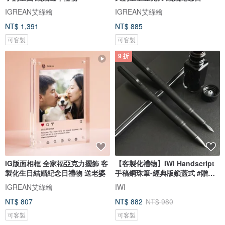
IGREAN艾綠繪
IGREAN艾綠繪
NT$ 1,391
NT$ 885
可客製
可客製
9 折
IG版面相框 全家福亞克力擺飾 客
【客製化禮物】IWI Handscript
製化生日結婚紀念日禮物 送老婆
手稿鋼珠筆-經典版鎖蓋式 #贈刻
字
IGREAN艾綠繪
IWI
NT$ 807
NT$ 882
NT$ 980
可客製
可客製