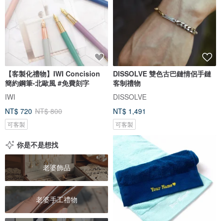
【客製化禮物】IWI Concision
DISSOLVE 雙色古巴鏈情侶手鏈
簡約鋼筆-北歐風 #免費刻字
客制禮物
IWI
DISSOLVE
NT$ 720
NT$ 800
NT$ 1,491
可客製
可客製
你是不是想找
老婆飾品
老婆手工禮物