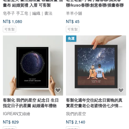
畫布 結婚賀禮 入厝 可客製
聯/kuso春聯/創意春聯/插畫春聯
皂亭子 手工皂｜編織｜書法
羊羊小舖
NT$ 1,080
NT$ 45
可客製
可客製
免運
客製化 我們的星空 紀念日 生日
客製化週年交往紀念日當晚的真
指定日子的星圖 結婚週年禮物
實星空畫老公老婆情侶七夕情人
節禮
IGREAN艾綠繪
我們的星空
NT$ 829
NT$ 2,140