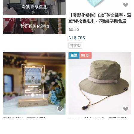
老婆香氛禮盒
【客製化禮物】自訂英文繡字 - 深
藍/綠松色毛巾 - 7種繡字顏色選
老婆客製化禮物
ad-lib
NT$ 753
可客製
免運
98 折
客製化禮物- 可更換照片
2024-25雙色收納款: 日系遮陽漁
Spotify/Youtube音樂版面LED
夫帽/登山帽子【客製化禮物】綠
發光相架
色
Mini Hands
6dots