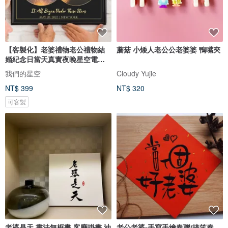
【客製化】老婆禮物老公禮物結
蘑菇 小矮人老公公老婆婆 鴨嘴夾
婚紀念日當天真實夜晚星空電子
圖檔
我們的星空
Cloudy Yujie
NT$ 399
NT$ 320
可客製
老婆是天 書法無框畫 客廳掛畫 油
老公老婆-手寫手繪春聯/搞笑春