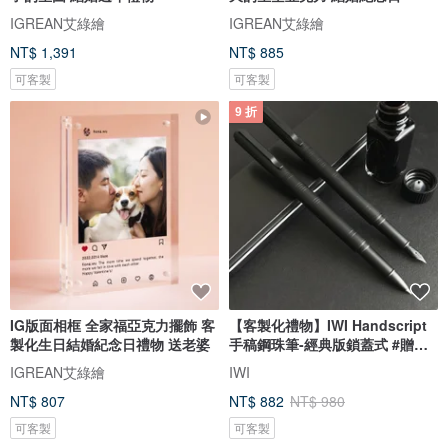
IGREAN艾綠繪
IGREAN艾綠繪
NT$ 1,391
NT$ 885
可客製
可客製
9 折
IG版面相框 全家福亞克力擺飾 客
【客製化禮物】IWI Handscript
製化生日結婚紀念日禮物 送老婆
手稿鋼珠筆-經典版鎖蓋式 #贈刻
字
IGREAN艾綠繪
IWI
NT$ 807
NT$ 882
NT$ 980
可客製
可客製