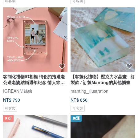
可客製
可客製
客制化禮物IG相框 情侶拍拖送老
【客製化禮物】壓克力水晶畫 - 訂
公送老婆結婚週年紀念 情人節禮
製款 / 訂製Manting的其他插畫
盒
IGREAN艾綠繪
manting_illustration
NT$ 790
NT$ 850
可客製
可客製
9 折
免運