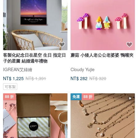
客製化紀念日在星空 生日 指定日
蘑菇 小矮人老公公老婆婆 鴨嘴夾
子的星圖 結婚週年禮物
IGREAN艾綠繪
Cloudy Yujie
NT$ 1,225
NT$ 1,391
NT$ 282
NT$ 320
可客製
88 折
免運
88 折