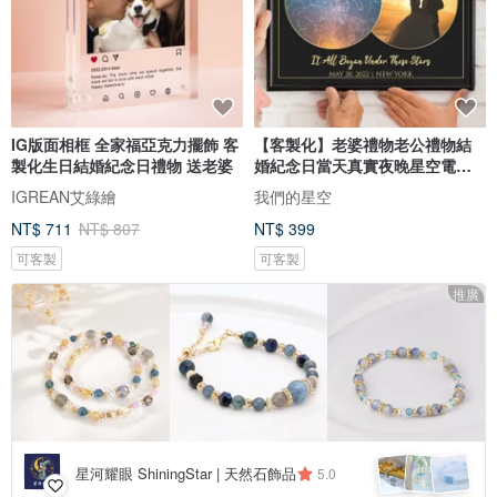
IG版面相框 全家福亞克力擺飾 客
【客製化】老婆禮物老公禮物結
製化生日結婚紀念日禮物 送老婆
婚紀念日當天真實夜晚星空電子
圖檔
IGREAN艾綠繪
我們的星空
NT$ 711
NT$ 807
NT$ 399
可客製
可客製
推廣
星河耀眼 ShiningStar | 天然石飾品
5.0