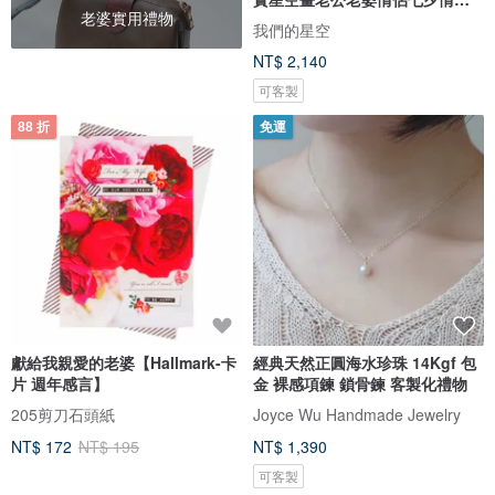
老婆實用禮物
節禮
我們的星空
NT$ 2,140
可客製
88 折
免運
獻給我親愛的老婆【Hallmark-卡
經典天然正圓海水珍珠 14Kgf 包
片 週年感言】
金 裸感項鍊 鎖骨鍊 客製化禮物
205剪刀石頭紙
Joyce Wu Handmade Jewelry
NT$ 172
NT$ 195
NT$ 1,390
可客製