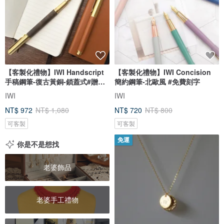
【客製化禮物】IWI Handscript
【客製化禮物】IWI Concision
手稿鋼筆-復古黃銅-鎖蓋式#贈刻
簡約鋼筆-北歐風 #免費刻字
字
IWI
IWI
NT$ 972
NT$ 1,080
NT$ 720
NT$ 800
可客製
可客製
免運
你是不是想找
老婆飾品
老婆手工禮物