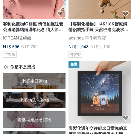
客制化禮物IG相框 情侶拍拖送老
【客製化禮物】14K/18K醫療鋼
公送老婆結婚週年紀念 情人節禮
情侶戒指手鍊 天然巴洛克淡水珍
盒
珠
IGREAN艾綠繪
aesthea 手作輕珠寶
NT$ 696
NT$ 790
NT$ 1,048
NT$ 1,190
可客製
可客製
免運
你是不是想找
老婆生日禮物
老婆情人節禮物
老婆結婚紀念禮物
客製化週年交往紀念日當晚的真
實星空畫老公老婆情侶七夕情人