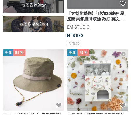
老婆香氛禮盒
【客製化禮物】訂製925純銀 星
座圖 純銀圓牌項鍊 敲打 英文 刻
老婆客製化禮物
字
EM STUDIO
NT$ 890
可客製
免運
98 折
免運
79 折
2024-25雙色收納款: 日系遮陽漁
人氣禮物 | 德國果茶扭蛋機禮盒
夫帽/登山帽子【客製化禮物】綠
客製化禮物 生日禮物
色
6dots
森小姐的茶店