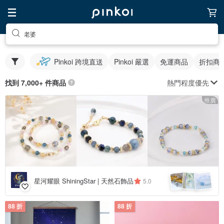
老婆
Pinkoi 跨境直送
Pinkoi 嚴選
免運商品
折扣商
熱門程度優先
找到 7,000+ 件商品
推廣
星河耀眼 ShiningStar | 天然石飾品
5.0
88 折
88 折