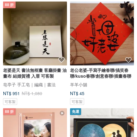
88 折
老婆是天 書法無框畫 客廳掛畫 油
老公老婆-手寫手繪春聯/搞笑春
畫布 結婚賀禮 入厝 可客製
聯/kuso春聯/創意春聯/插畫春聯
皂亭子 手工皂｜編織｜書法
羊羊小舖
NT$ 951
NT$ 1,080
NT$ 45
可客製
可客製
88 折
免運