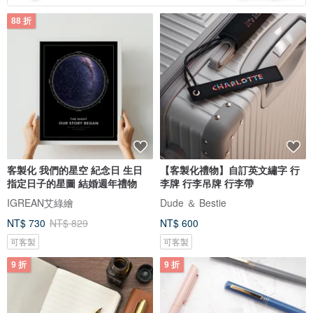
88 折
客製化 我們的星空 紀念日 生日
【客製化禮物】自訂英文繡字 行
指定日子的星圖 結婚週年禮物
李牌 行李吊牌 行李帶
IGREAN艾綠繪
Dude ＆ Bestie
NT$ 730
NT$ 829
NT$ 600
可客製
可客製
9 折
9 折