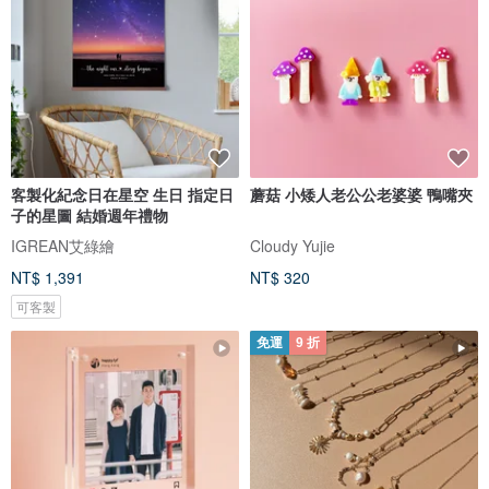
客製化紀念日在星空 生日 指定日
蘑菇 小矮人老公公老婆婆 鴨嘴夾
子的星圖 結婚週年禮物
IGREAN艾綠繪
Cloudy Yujie
NT$ 1,391
NT$ 320
可客製
免運
9 折