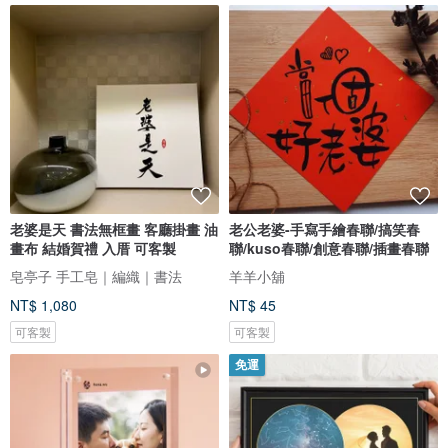
老婆是天 書法無框畫 客廳掛畫 油
老公老婆-手寫手繪春聯/搞笑春
畫布 結婚賀禮 入厝 可客製
聯/kuso春聯/創意春聯/插畫春聯
皂亭子 手工皂｜編織｜書法
羊羊小舖
NT$ 1,080
NT$ 45
可客製
可客製
免運