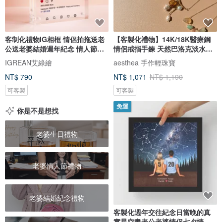
客制化禮物IG相框 情侶拍拖送老
【客製化禮物】14K/18K醫療鋼
公送老婆結婚週年紀念 情人節禮
情侶戒指手鍊 天然巴洛克淡水珍
盒
珠
IGREAN艾綠繪
aesthea 手作輕珠寶
NT$ 790
NT$ 1,071
NT$ 1,190
可客製
可客製
免運
你是不是想找
老婆生日禮物
老婆情人節禮物
老婆結婚紀念禮物
客製化週年交往紀念日當晚的真
實星空畫老公老婆情侶七夕情人