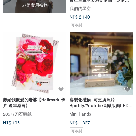
老婆實用禮物
節禮
我們的星空
NT$ 2,140
可客製
獻給我親愛的老婆【Hallmark-卡
客製化禮物- 可更換照片
片 週年感言】
Spotify/Youtube音樂版面LED
發光相架
205剪刀石頭紙
Mini Hands
NT$ 195
NT$ 1,337
可客製