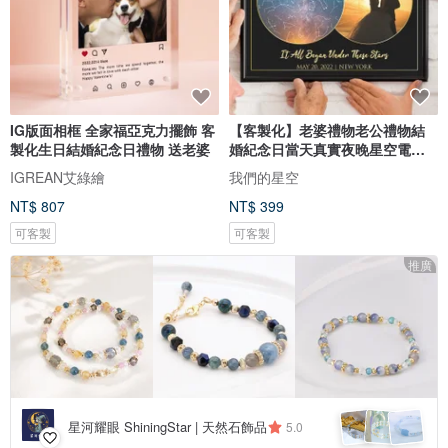
IG版面相框 全家福亞克力擺飾 客
【客製化】老婆禮物老公禮物結
製化生日結婚紀念日禮物 送老婆
婚紀念日當天真實夜晚星空電子
圖檔
IGREAN艾綠繪
我們的星空
NT$ 807
NT$ 399
可客製
可客製
推廣
星河耀眼 ShiningStar | 天然石飾品
5.0