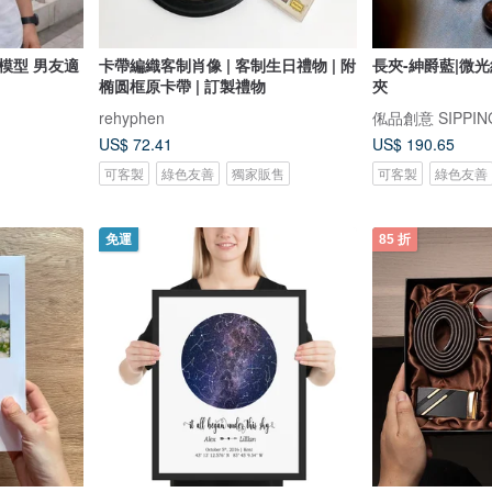
模型 男友適
卡帶編織客制肖像 | 客制生日禮物 | 附
長夾-紳爵藍|微光
椭圆框原卡帶 | 訂製禮物
夾
rehyphen
俬品創意 SIPPING
US$ 72.41
US$ 190.65
可客製
綠色友善
獨家販售
可客製
綠色友善
免運
85 折