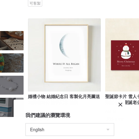
可客製
婚禮小物 結婚紀念日 客製化月亮圖送
聖誕節卡片 雪人
老婆送老公 情侶紀念 禮物
聖誕小卡 聖誕老
324art
Aki-G
我們建議的瀏覽環境
US$ 40.43
US$ 0.09
可客製