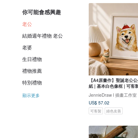
你可能會感興趣
老公
結婚週年禮物 老公
老婆
生日禮物
禮物推薦
【A4原畫作】聖誕老公公柴
特別禮物
紙 | 基本白色像框 | 可客
JennieDraw l 插畫工作室
顯示更多
US$ 57.02
可客製
綠色友善