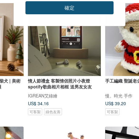
確定
犬 | 美術
情人節禮盒 客製情侶照片小夜燈
手工編織 聖誕老
製
spotify歌曲相片相框 送男友女友
IGREAN艾綠繪
慢。時光 手作
US$ 34.16
US$ 39.20
可客製
綠色友善
可客製