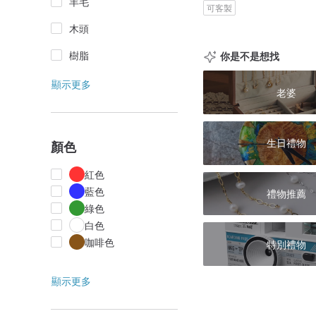
羊毛
可客製
木頭
樹脂
你是不是想找
顯示更多
老婆
生日禮物
顏色
紅色
藍色
禮物推薦
綠色
白色
咖啡色
特別禮物
顯示更多