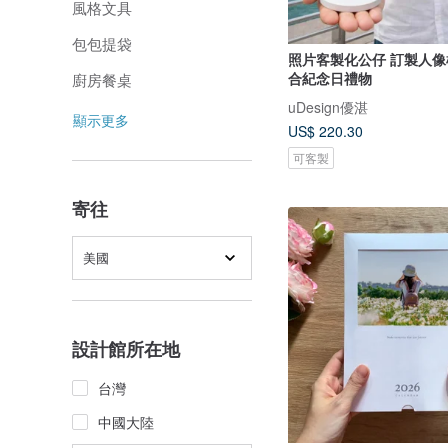
風格文具
包包提袋
照片客製化公仔 訂製人像
合紀念日禮物
廚房餐桌
uDesign優湛
顯示更多
US$ 220.30
可客製
寄往
美國
設計館所在地
台灣
中國大陸