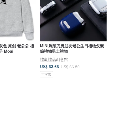
 灰色 原創 老公公 禮
MINI剃須刀男朋友老公生日禮物父親
子 Moai
節禮物男士禮物
禮贏禮品創意館
US$ 63.66
US$ 66.50
可客製