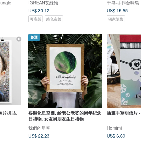
ungle
IGREAN艾綠繪
干皂-手作台味皂
US$ 30.12
US$ 15.55
可客製
綠色友善
獨家販售
免運
照片拼貼、
客製化星空圖, 給老公老婆的周年紀念
插畫手寫明信片 
日禮物, 女友男朋友生日禮物
我們的星空
Homimi
US$ 22.23
US$ 6.69