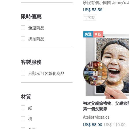
珍妮有個小園圃 Jenny's J
US$ 53.56
限時優惠
可客製
免運商品
免運
8 折
折扣商品
客製服務
只顯示可客製化商品
材質
初次父親節禮物、父親節
紙
第一個父親節
AtelierMosaics
棉
US$ 88.00
US$ 110.00