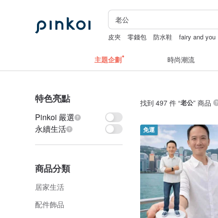
皮夾
零錢包
防水鞋
fairy and you
主題企劃
時尚潮流
特色亮點
找到 497 件 “
老公
” 商品
Pinkoi 嚴選
永續生活
免運
商品分類
居家生活
配件飾品