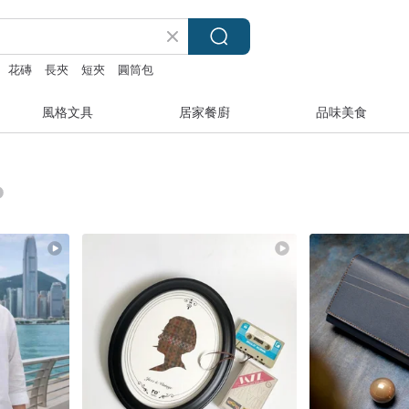
花磚
長夾
短夾
圓筒包
風格文具
居家餐廚
品味美食