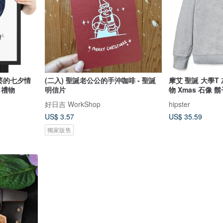
老婆的七夕情
(二入) 聖誕老公公的手沖咖啡 - 聖誕
摩艾 聖誕 大學T
日禮物
明信片
物 Xmas 石像 鬍
好日吉 WorkShop
hipster
US$ 3.57
US$ 35.59
獨家販售