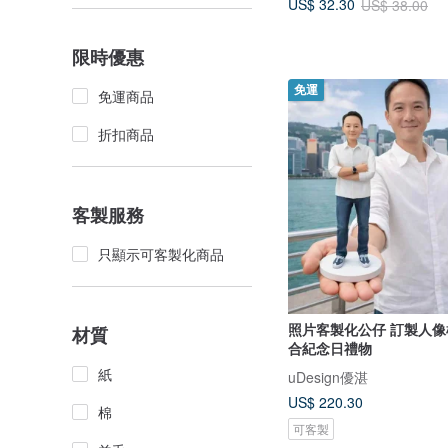
US$ 32.30
US$ 38.00
限時優惠
免運
免運商品
折扣商品
客製服務
只顯示可客製化商品
照片客製化公仔 訂製人像
材質
合紀念日禮物
紙
uDesign優湛
US$ 220.30
棉
可客製