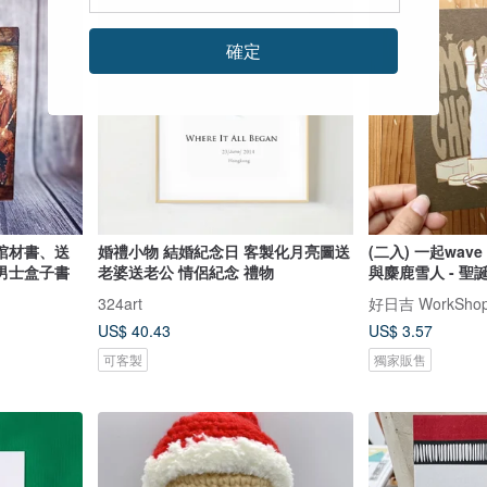
確定
棺材書、送
婚禮小物 結婚紀念日 客製化月亮圖送
(二入) 一起wave
男士盒子書
老婆送老公 情侶紀念 禮物
與麋鹿雪人 - 聖
324art
好日吉 WorkSho
US$ 40.43
US$ 3.57
可客製
獨家販售