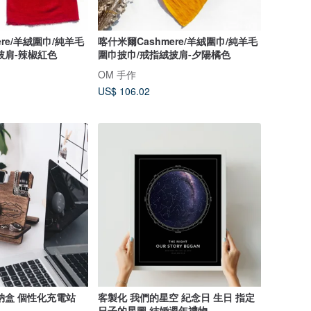
ere/羊絨圍巾/純羊毛
喀什米爾Cashmere/羊絨圍巾/純羊毛
披肩-辣椒紅色
圍巾披巾/戒指絨披肩-夕陽橘色
OM 手作
US$ 106.02
納盒 個性化充電站
客製化 我們的星空 紀念日 生日 指定
日子的星圖 結婚週年禮物