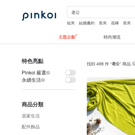
短夾
結婚書約
長夾
花磚
長夾
主題企劃
時尚潮流
特色亮點
找到 498 件 “
老公
” 商品
Pinkoi 嚴選
永續生活
商品分類
居家生活
配件飾品