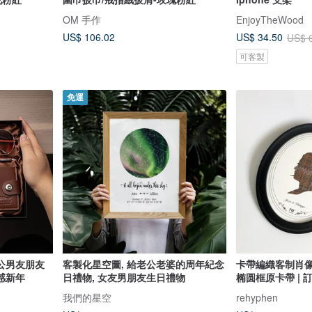
OM 手作
EnjoyTheWood
US$ 106.02
US$ 34.50
US$ 
可客製
免運
公男友朋友
客製化星空圖, 給老公老婆的周年紀念
卡帶編織客制肖像 
感新年
日禮物, 女友男朋友生日禮物
椭圆框原卡帶 | 
我們的星空
rehyphen