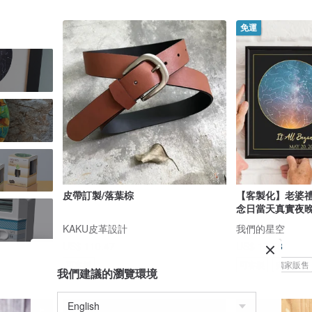
免運
皮帶訂製/落葉棕
【客製化】老婆
念日當天真實夜
KAKU皮革設計
我們的星空
US$ 110.47
US$ 17.78
可客製
可客製
獨家販售
我們建議的瀏覽環境