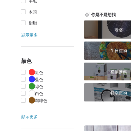
羊毛
木頭
你是不是想找
樹脂
老婆
顯示更多
生日禮物
顏色
禮物推薦
紅色
藍色
綠色
特別禮物
白色
咖啡色
顯示更多