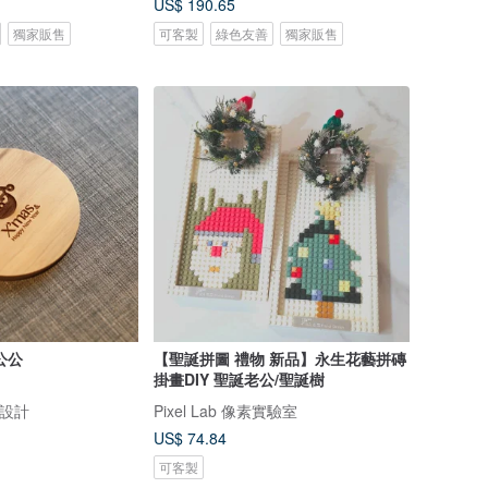
US$ 190.65
獨家販售
可客製
綠色友善
獨家販售
公公
【聖誕拼圖 禮物 新品】永生花藝拼磚
掛畫DIY 聖誕老公/聖誕樹
見設計
Pixel Lab 像素實驗室
US$ 74.84
可客製