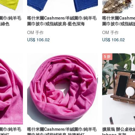
絨圍巾/純羊毛
喀什米爾Cashmere/羊絨圍巾/純羊毛
喀什米爾Cashm
果綠色
圍巾披巾/戒指絨披肩-藍色深海
圍巾披巾/戒指絨
OM 手作
OM 手作
US$ 106.02
US$ 106.02
5 折
絨圍巾/純羊毛
喀什米爾Cashmere/羊絨圍巾/純羊毛
擴展塢 辦公桌收
花粉紅
圍巾披巾/戒指絨披肩-玫瑰粉紅
Iphone 支架