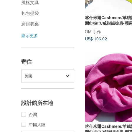
風格文具
包包提袋
喀什米爾Cashmere/羊
圍巾披巾/戒指絨披肩-蘋
廚房餐桌
OM 手作
顯示更多
US$ 106.02
寄往
美國
設計館所在地
台灣
中國大陸
喀什米爾Cashmere/羊
圍巾披巾/戒指絨披肩-櫻