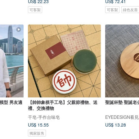
US$ 22.23
US$ 72.41
可客製
可客製
綠色友善
模型 男友適
【帥帥象棋手工皂】父親節禮物、送
聖誕杯墊 聖誕老
禮、交換禮物
干皂-手作台味皂
EYEDESIGN看
US$ 15.55
US$ 13.28
獨家販售