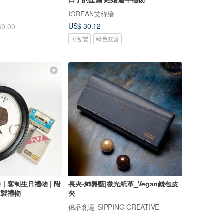
IGREAN艾綠繪
US$ 30.12
69.00
可客製
綠色友善
| 客制生日禮物 | 附
長夾-紳爵藍|微光紙革_Vegan錢包皮
訂製禮物
夾
俬品創意 SIPPING CREATIVE