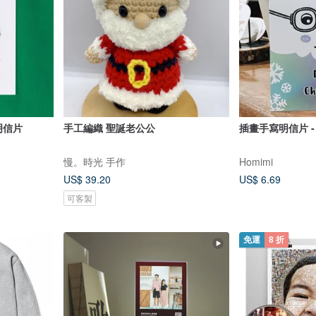
明信片
手工編織 聖誕老公公
插畫手寫明信片 
慢。時光 手作
Homimi
US$ 39.20
US$ 6.69
可客製
免運
8 折