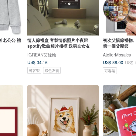
創 老公公 禮
情人節禮盒 客製情侶照片小夜燈
初次父親節禮物
spotify歌曲相片相框 送男友女友
第一個父親節
IGREAN艾綠繪
AtelierMosaics
US$ 34.16
US$ 88.00
US$ 
可客製
綠色友善
可客製