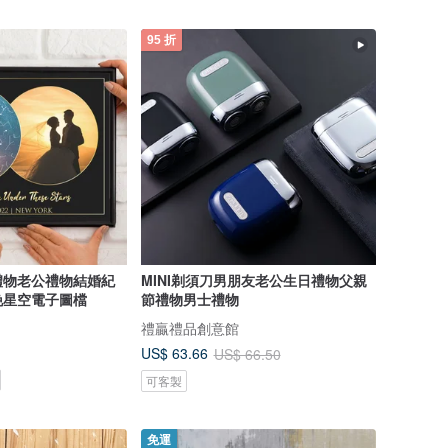
95 折
禮物老公禮物結婚紀
MINI剃須刀男朋友老公生日禮物父親
晚星空電子圖檔
節禮物男士禮物
禮贏禮品創意館
US$ 63.66
US$ 66.50
可客製
免運