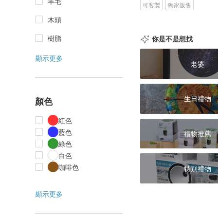
羊毛
可客製
獨家販售
木頭
樹脂
你是不是想找
顯示更多
老婆
生日禮物
顏色
紅色
藍色
禮物推薦
綠色
白色
咖啡色
特別禮物
顯示更多