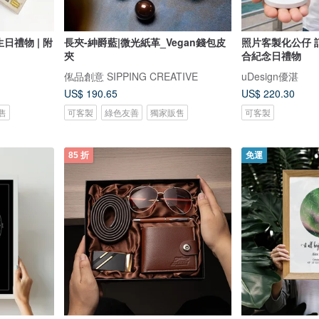
日禮物 | 附
長夾-紳爵藍|微光紙革_Vegan錢包皮
照片客製化公仔 
夾
合紀念日禮物
俬品創意 SIPPING CREATIVE
uDesign優湛
US$ 190.65
US$ 220.30
售
可客製
綠色友善
獨家販售
可客製
85 折
免運