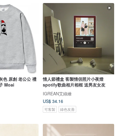
 灰色 原創 老公公 禮
情人節禮盒 客製情侶照片小夜燈
子 Moai
spotify歌曲相片相框 送男友女友
IGREAN艾綠繪
US$ 34.16
可客製
綠色友善