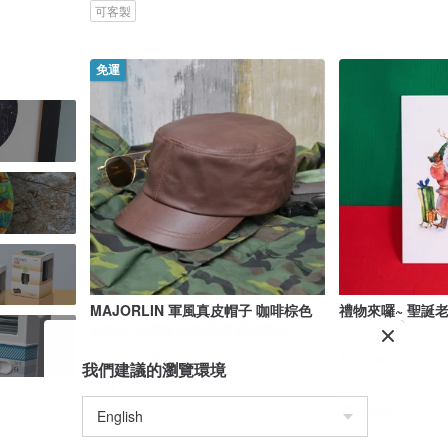
可客製
免運
MAJORLIN 軍風真皮帽子 咖啡棕色
禮物來囉~ 聖誕老
超輕牛皮軍帽 品味與質感的體現
MAJORLIN
Mr.nose
我們建議的瀏覽環境
US$ 177.28
US$ 1.56
獨家販售