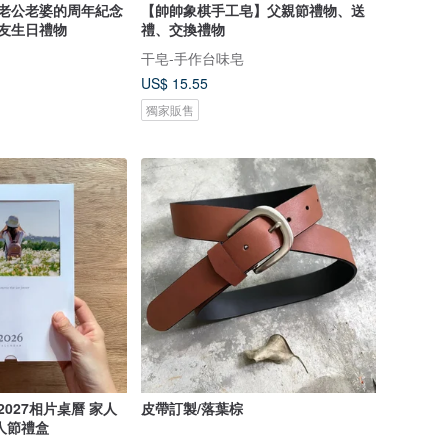
給老公老婆的周年紀念
【帥帥象棋手工皂】父親節禮物、送
朋友生日禮物
禮、交換禮物
干皂-手作台味皂
US$ 15.55
獨家販售
2027相片桌曆 家人
皮帶訂製/落葉棕
人節禮盒