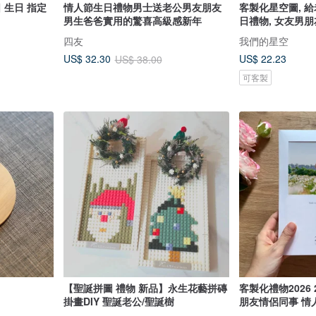
 生日 指定
情人節生日禮物男士送老公男友朋友
客製化星空圖, 
男生爸爸實用的驚喜高級感新年
日禮物, 女友男
四友
我們的星空
US$ 22.23
US$ 32.30
US$ 38.00
可客製
【聖誕拼圖 禮物 新品】永生花藝拼磚
客製化禮物2026 
掛畫DIY 聖誕老公/聖誕樹
朋友情侶同事 情