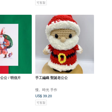
可客製
公公 / 明信片
手工編織 聖誕老公公
慢。時光 手作
US$ 39.20
可客製