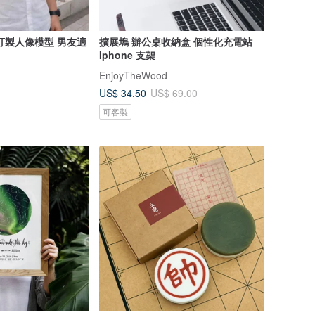
訂製人像模型 男友適
擴展塢 辦公桌收納盒 個性化充電站
Iphone 支架
EnjoyTheWood
US$ 34.50
US$ 69.00
可客製