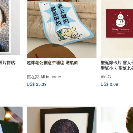
照片拼貼、
超棒老公創意午睡毯-透氣款
聖誕節卡片 雪人
聖誕小卡 聖誕老
窩在家 All in home
Aki-G
US$ 25.39
US$ 0.09