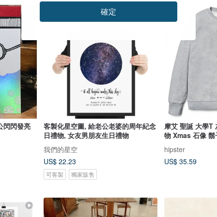
確定
免運
老公閃閃發亮
客製化星空圖, 給老公老婆的周年紀念
摩艾 聖誕 大學T
日禮物, 女友男朋友生日禮物
物 Xmas 石像 鬍
我們的星空
hipster
US$ 22.23
US$ 35.59
可客製
獨家販售