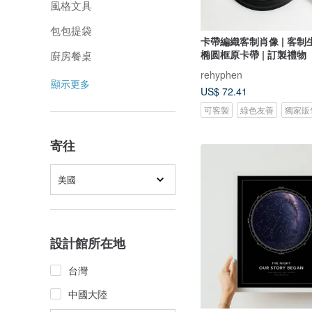
風格文具
包包提袋
卡帶編織客制肖像 | 客制生
椭圆框原卡帶 | 訂製禮物
廚房餐桌
rehyphen
顯示更多
US$ 72.41
可客製
綠色友善
獨家販
寄往
美國
設計館所在地
台灣
中國大陸