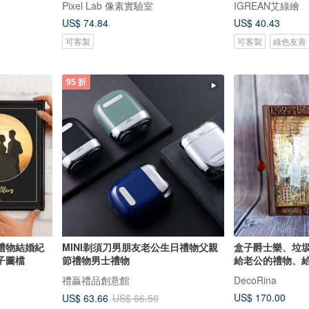
Pixel Lab 像素實驗室
IGREAN艾綠繪
US$ 74.84
US$ 40.43
可客製
可客製
綠色友善
95 折
禮物結婚紀
MINI剃須刀男朋友老公生日禮物父親
盒子爵士樂、垃
子圖檔
節禮物男士禮物
給老公的禮物、
禮贏禮品創意館
DecoRina
US$ 170.00
US$ 63.66
US$ 66.50