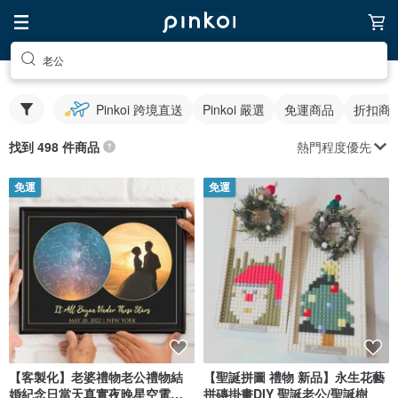
老公
Pinkoi 跨境直送
Pinkoi 嚴選
免運商品
折扣商
熱門程度優先
找到 498 件商品
免運
免運
【客製化】老婆禮物老公禮物結
【聖誕拼圖 禮物 新品】永生花藝
婚紀念日當天真實夜晚星空電子
拼磚掛畫DIY 聖誕老公/聖誕樹