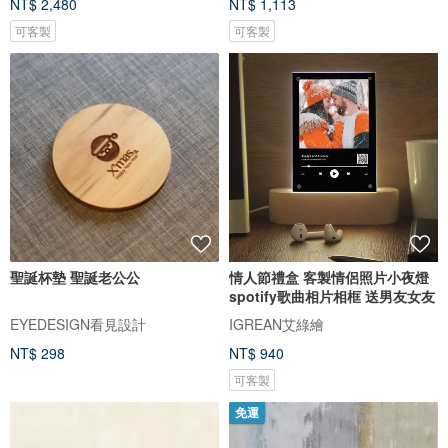
NT$ 2,480
NT$ 1,113
可客製
可客製
聖誕杯墊 聖誕老公公
情人節禮盒 客製情侶照片小夜燈
spotify歌曲相片相框 送男友女友
EYEDESIGN看見設計
IGREAN艾綠繪
NT$ 298
NT$ 940
可客製
免運