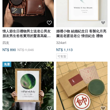
情人節生日禮物男士送老公男友
婚禮小物 結婚紀念日 客製化月亮
朋友男生爸爸實用的驚喜高級感
圖送老婆送老公 情侶紀念 禮物
新年
四友
324art
NT$ 890
NT$ 1,046
NT$ 1,113
可客製
免運