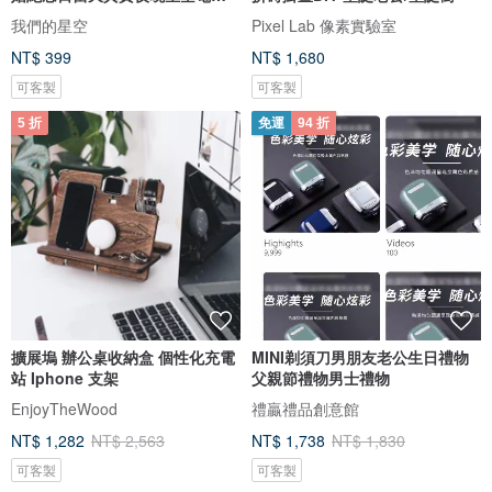
圖檔
我們的星空
Pixel Lab 像素實驗室
NT$ 399
NT$ 1,680
可客製
可客製
5 折
免運
94 折
擴展塢 辦公桌收納盒 個性化充電
MINI剃須刀男朋友老公生日禮物
站 Iphone 支架
父親節禮物男士禮物
EnjoyTheWood
禮贏禮品創意館
NT$ 1,282
NT$ 2,563
NT$ 1,738
NT$ 1,830
可客製
可客製