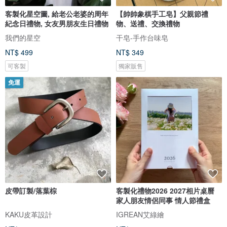
客製化星空圖, 給老公老婆的周年
【帥帥象棋手工皂】父親節禮
紀念日禮物, 女友男朋友生日禮物
物、送禮、交換禮物
我們的星空
干皂-手作台味皂
NT$ 499
NT$ 349
可客製
獨家販售
免運
皮帶訂製/落葉棕
客製化禮物2026 2027相片桌曆
家人朋友情侶同事 情人節禮盒
KAKU皮革設計
IGREAN艾綠繪