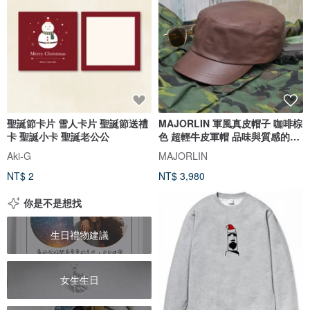
聖誕節卡片 雪人卡片 聖誕節送禮
MAJORLIN 軍風真皮帽子 咖啡棕
卡 聖誕小卡 聖誕老公公
色 超輕牛皮軍帽 品味與質感的體
現
Aki-G
MAJORLIN
NT$ 2
NT$ 3,980
你是不是想找
生日禮物建議
女生生日