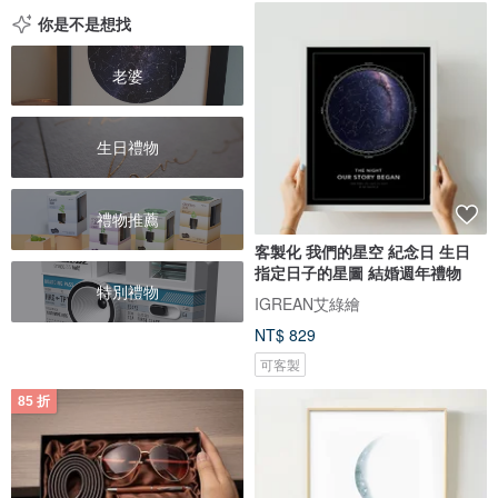
你是不是想找
老婆
生日禮物
禮物推薦
客製化 我們的星空 紀念日 生日
指定日子的星圖 結婚週年禮物
特別禮物
IGREAN艾綠繪
NT$ 829
可客製
85 折