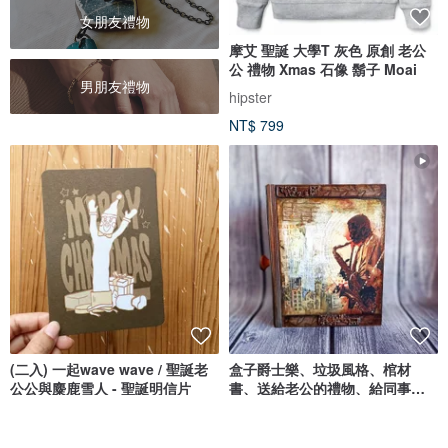
女朋友禮物
摩艾 聖誕 大學T 灰色 原創 老公
公 禮物 Xmas 石像 鬍子 Moai
男朋友禮物
hipster
NT$ 799
(二入) 一起wave wave / 聖誕老
盒子爵士樂、垃圾風格、棺材
公公與麋鹿雪人 - 聖誕明信片
書、送給老公的禮物、給同事、
男士盒子書
好日吉 WorkShop
DecoRina
NT$ 80
NT$ 6,314