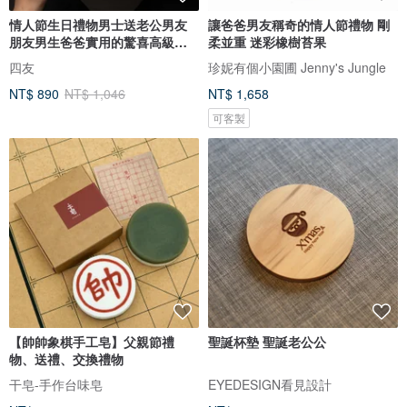
情人節生日禮物男士送老公男友
讓爸爸男友稱奇的情人節禮物 剛
朋友男生爸爸實用的驚喜高級感
柔並重 迷彩橡樹苔果
新年
四友
珍妮有個小園圃 Jenny's Jungle
NT$ 890
NT$ 1,046
NT$ 1,658
可客製
【帥帥象棋手工皂】父親節禮
聖誕杯墊 聖誕老公公
物、送禮、交換禮物
干皂-手作台味皂
EYEDESIGN看見設計