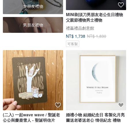
女朋友禮物
MINI剃須刀男朋友老公生日禮物
父親節禮物男士禮物
男朋友禮物
禮贏禮品創意館
NT$ 1,738
NT$ 1,830
可客製
(二入) 一起wave wave / 聖誕老
婚禮小物 結婚紀念日 客製化月亮
公公與麋鹿雪人 - 聖誕明信片
圖送老婆送老公 情侶紀念 禮物
好日吉 WorkShop
324art