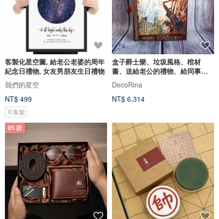
客製化星空圖, 給老公老婆的周年
盒子爵士樂、垃圾風格、棺材
紀念日禮物, 女友男朋友生日禮物
書、送給老公的禮物、給同事、
男士盒子書
我們的星空
DecoRina
NT$ 499
NT$ 6,314
可客製
85 折