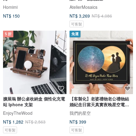
Homimi
AtelierMosaics
NT$ 150
NT$ 3,269
NT$ 4,086
可客製
5 折
免運
擴展塢 辦公桌收納盒 個性化充電
【客製化】老婆禮物老公禮物結
站 Iphone 支架
婚紀念日當天真實夜晚星空電子
圖檔
EnjoyTheWood
我們的星空
NT$ 1,282
NT$ 2,563
NT$ 399
可客製
可客製