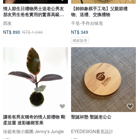
情人節生日禮物男士送老公男友
【帥帥象棋手工皂】父親節禮
朋友男生爸爸實用的驚喜高級感
物、送禮、交換禮物
新年
四友
干皂-手作台味皂
NT$ 890
NT$ 1,046
NT$ 349
獨家販售
讓爸爸男友稱奇的情人節禮物 剛
聖誕杯墊 聖誕老公公
柔並重 迷彩橡樹苔果
珍妮有個小園圃 Jenny's Jungle
EYEDESIGN看見設計