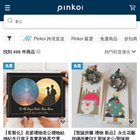
老公
Pinkoi 跨境直送
Pinkoi 嚴選
免運商品
折扣商
熱門程度優先
找到 498 件商品
免運
免運
【客製化】老婆禮物老公禮物結
【聖誕拼圖 禮物 新品】永生花藝
婚紀念日當天真實夜晚星空電子
拼磚掛畫DIY 聖誕老公/聖誕樹