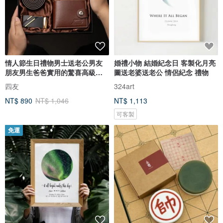
情人節生日禮物男士送老公男友
婚禮小物 結婚紀念日 客製化月亮
朋友男生爸爸實用的驚喜高級感
圖送老婆送老公 情侶紀念 禮物
新年
四友
324art
NT$ 890
NT$ 1,046
NT$ 1,113
可客製
免運