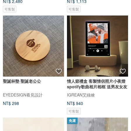
NT$ 2,480
NT$ 1,113
可客製
可客製
聖誕杯墊 聖誕老公公
情人節禮盒 客製情侶照片小夜燈
spotify歌曲相片相框 送男友女友
EYEDESIGN看見設計
IGREAN艾綠繪
NT$ 298
NT$ 940
可客製
免運