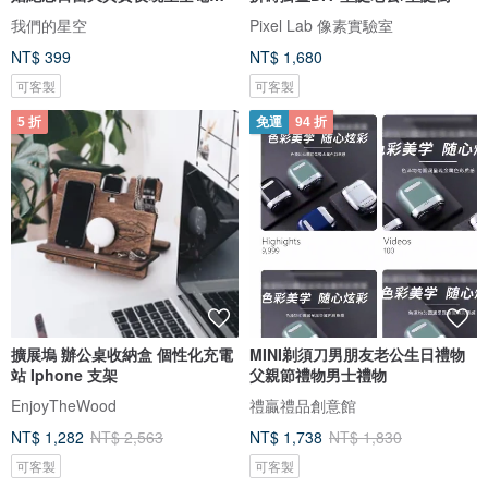
圖檔
我們的星空
Pixel Lab 像素實驗室
NT$ 399
NT$ 1,680
可客製
可客製
5 折
免運
94 折
擴展塢 辦公桌收納盒 個性化充電
MINI剃須刀男朋友老公生日禮物
站 Iphone 支架
父親節禮物男士禮物
EnjoyTheWood
禮贏禮品創意館
NT$ 1,282
NT$ 2,563
NT$ 1,738
NT$ 1,830
可客製
可客製