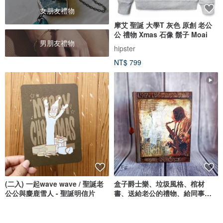
女朋友禮物
摩艾 聖誕 大學T 灰色 原創 老公
公 禮物 Xmas 石像 鬍子 Moai
男朋友禮物
hipster
NT$ 799
(二入) 一起wave wave / 聖誕老
盒子爵士樂、垃圾風格、棺材
公公與麋鹿雪人 - 聖誕明信片
書、送給老公的禮物、給同事、
男士盒子書
好日吉 WorkShop
DecoRina
NT$ 80
NT$ 6,314