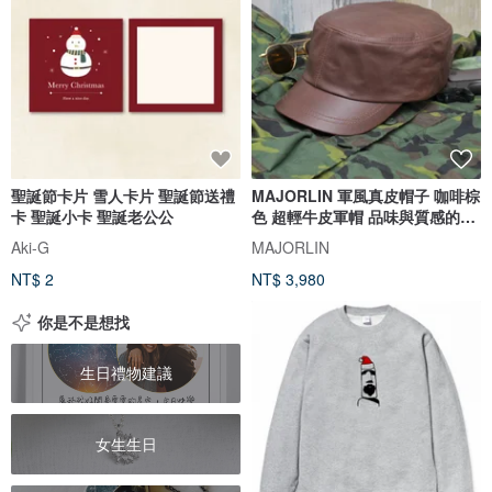
聖誕節卡片 雪人卡片 聖誕節送禮
MAJORLIN 軍風真皮帽子 咖啡棕
卡 聖誕小卡 聖誕老公公
色 超輕牛皮軍帽 品味與質感的體
現
Aki-G
MAJORLIN
NT$ 2
NT$ 3,980
你是不是想找
生日禮物建議
女生生日